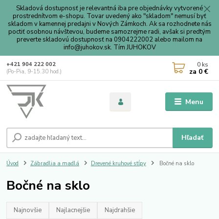
Skladová dostupnosť je relevantná iba pre objednávky vytvorené
prostrednítvom e-shopu. Tovar uvedený ako "skladom" nemusí byť
skladom v kamennej predajni v Nových Zámkoch. Ak sa rozhodnete nás
poctiť osobnou návštevou, budeme samozrejme radi, avšak si predtým
preverte skladovú dostupnosť na 0904222002 alebo mailom na
info@juhokov.sk. Tím JUHOKOV
0
ks
+421 904 222 002
za
0 €
(Po-Pia, 9-15.30 hod.)
Menu
Hľadať
Úvod
Zábradlia a madlá
Drevené kruhové stĺpy
Bočné na sklo
Bočné na sklo
Najnovšie
Najlacnejšie
Najdrahšie