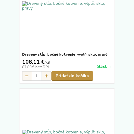
Drevený stĺp, bočné kotvenie, výplň: sklo, pravý
108,11 €
/
KS
Skladom
87,89 €
bez DPH
Pridať do košíka