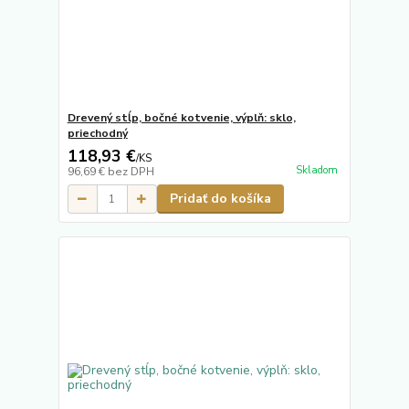
Drevený stĺp, bočné kotvenie, výplň: sklo,
priechodný
118,93 €
/
KS
Skladom
96,69 €
bez DPH
Pridať do košíka