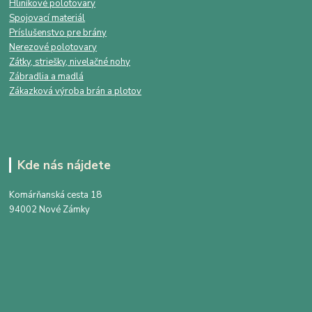
Hliníkové polotovary
Spojovací materiál
Príslušenstvo pre brány
Nerezové polotovary
Zátky, striešky, nivelačné nohy
Zábradlia a madlá
Zákazková výroba brán a plotov
Kde nás nájdete
Komárňanská cesta 18
94002 Nové Zámky