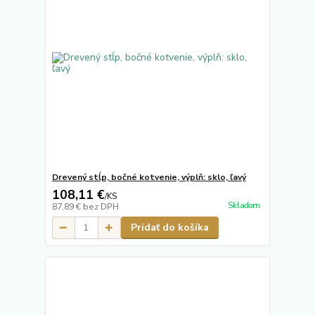
Drevený stĺp, bočné kotvenie, výplň: sklo, ľavý
108,11 €
/
KS
Skladom
87,89 €
bez DPH
Pridať do košíka