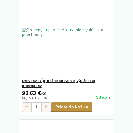
Drevený stĺp, bočné kotvenie, výplň: sklo,
priechodný
98,63 €
/
KS
Skladom
80,19 €
bez DPH
Pridať do košíka