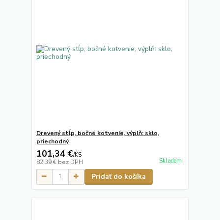
Drevený stĺp, bočné kotvenie, výplň: sklo,
priechodný
101,34 €
/
KS
Skladom
82,39 €
bez DPH
Pridať do košíka