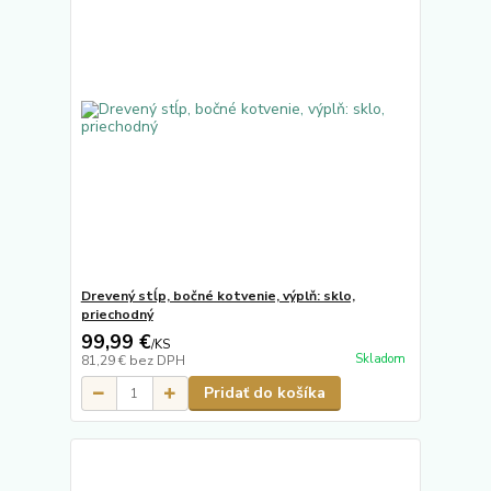
Drevený stĺp, bočné kotvenie, výplň: sklo,
priechodný
99,99 €
/
KS
Skladom
81,29 €
bez DPH
Pridať do košíka