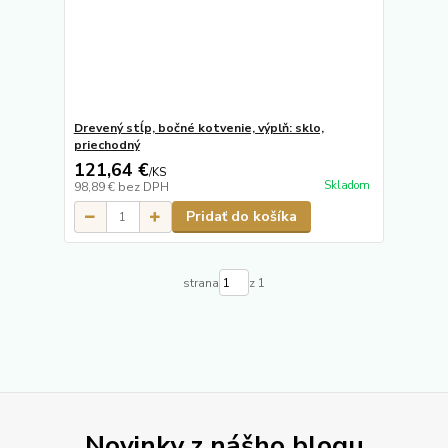
Drevený stĺp, bočné kotvenie, výplň: sklo,
priechodný
121,64 €
/
KS
Skladom
98,89 €
bez DPH
Pridať do košíka
strana
z 1
Novinky z nášho blogu