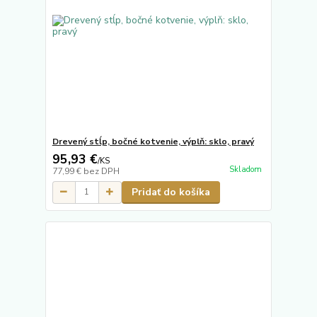
Drevený stĺp, bočné kotvenie, výplň: sklo, pravý
95,93 €
/
KS
Skladom
77,99 €
bez DPH
Pridať do košíka