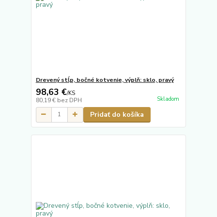
Drevený stĺp, bočné kotvenie, výplň: sklo, pravý
98,63 €
/
KS
Skladom
80,19 €
bez DPH
Pridať do košíka