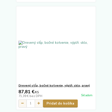
Drevený stĺp, bočné kotvenie, výplň: sklo, pravý
87,81 €
/
KS
Skladom
71,39 €
bez DPH
Pridať do košíka