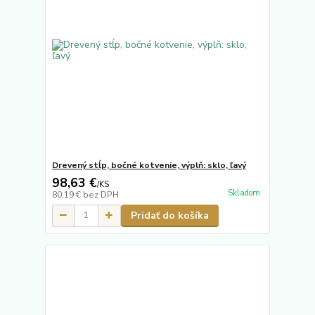
Drevený stĺp, bočné kotvenie, výplň: sklo, ľavý
98,63 €
/
KS
Skladom
80,19 €
bez DPH
Pridať do košíka