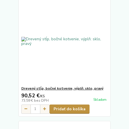
Drevený stĺp, bočné kotvenie, výplň: sklo, pravý
90,52 €
/
KS
Skladom
73,59 €
bez DPH
Pridať do košíka