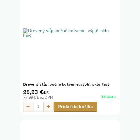
Drevený stĺp, bočné kotvenie, výplň: sklo, ľavý
95,93 €
/
KS
Skladom
77,99 €
bez DPH
Pridať do košíka