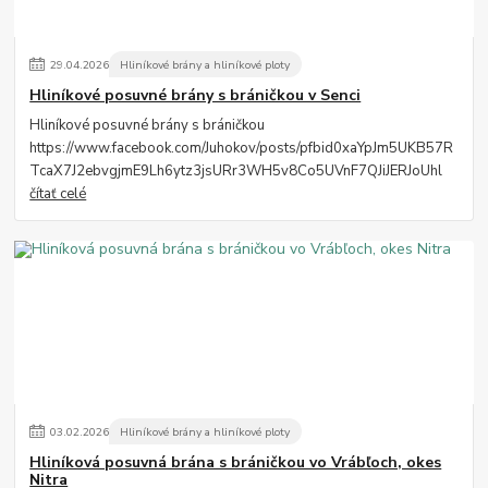
29
.
04
.
2026
Hliníkové brány a hliníkové ploty
Hliníkové posuvné brány s bráničkou v Senci
Hliníkové posuvné brány s bráničkou
https://www.facebook.com/Juhokov/posts/pfbid0xaYpJm5UKB57R
TcaX7J2ebvgjmE9Lh6ytz3jsURr3WH5v8Co5UVnF7QJiJERJoUhl
čítať celé
03
.
02
.
2026
Hliníkové brány a hliníkové ploty
Hliníková posuvná brána s bráničkou vo Vrábľoch, okes
Nitra