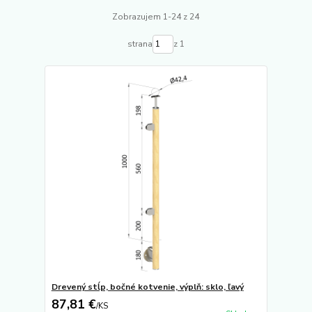
Zobrazujem 1-24 z 24
strana
z 1
Drevený stĺp, bočné kotvenie, výplň: sklo, ľavý
87,81 €
/
KS