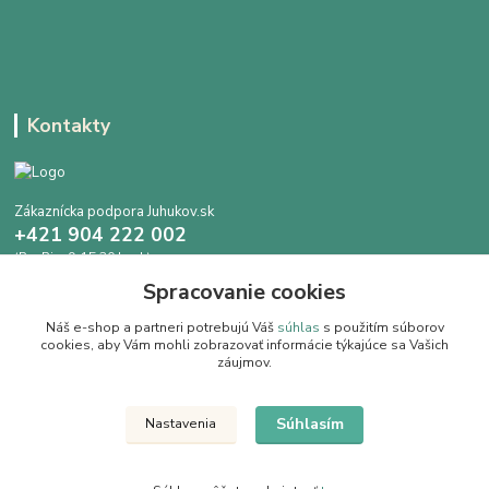
Kontakty
Zákaznícka podpora Juhukov.sk
+421 904 222 002
(Po-Pia, 9-15.30 hod.)
Spracovanie cookies
info@juhokov.sk
Náš e-shop a partneri potrebujú Váš
súhlas
s použitím súborov
cookies, aby Vám mohli zobrazovať informácie týkajúce sa Vašich
záujmov.
Upravit sběr cookies.
Súhlasím
Nastavenia
Juhokov & Kovostyl s.r.o