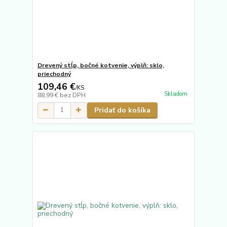
Drevený stĺp, bočné kotvenie, výplň: sklo,
priechodný
109,46 €
/
KS
Skladom
88,99 €
bez DPH
Pridať do košíka