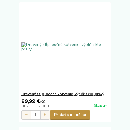
Drevený stĺp, bočné kotvenie, výplň: sklo, pravý
99,99 €
/
KS
Skladom
81,29 €
bez DPH
Pridať do košíka