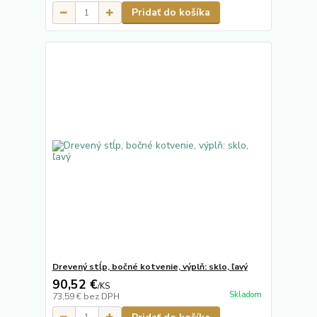
Pridať do košíka
Drevený stĺp, bočné kotvenie, výplň: sklo, ľavý
90,52 €
/
KS
Skladom
73,59 €
bez DPH