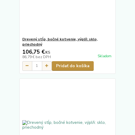
Drevený stĺp, bočné kotvenie, výplň: sklo,
priechodný
106,75 €
/
KS
Skladom
86,79 €
bez DPH
Pridať do košíka