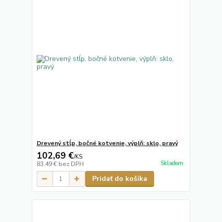
Drevený stĺp, bočné kotvenie, výplň: sklo, pravý
102,69 €
/
KS
Skladom
83,49 €
bez DPH
Pridať do košíka