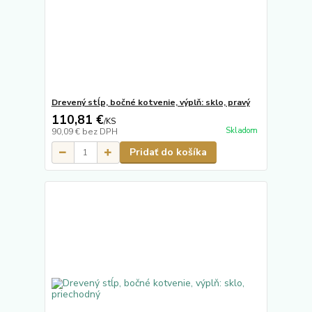
Drevený stĺp, bočné kotvenie, výplň: sklo, pravý
110,81 €
/
KS
Skladom
90,09 €
bez DPH
Pridať do košíka