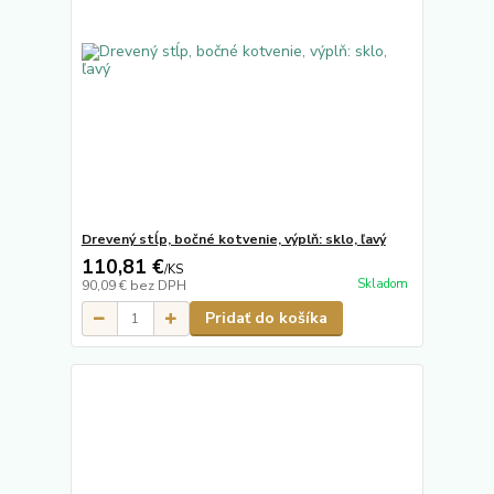
Drevený stĺp, bočné kotvenie, výplň: sklo, ľavý
110,81 €
/
KS
Skladom
90,09 €
bez DPH
Pridať do košíka