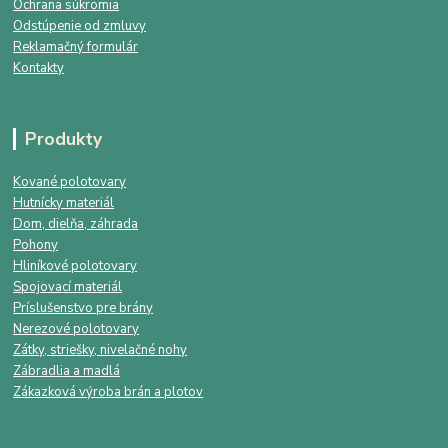
Ochrana súkromia
Odstúpenie od zmluvy
Reklamačný formulár
Kontakty
Produkty
Kované polotovary
Hutnícky materiál
Dom, dielňa, záhrada
Pohony
Hliníkové polotovary
Spojovací materiál
Príslušenstvo pre brány
Nerezové polotovary
Zátky, striešky, nivelačné nohy
Zábradlia a madlá
Zákazková výroba brán a plotov