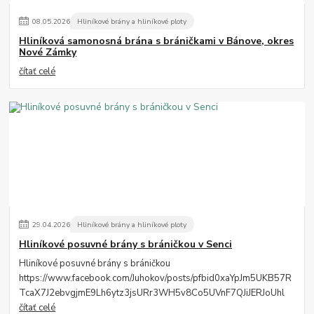
08
.
05
.
2026
Hliníkové brány a hliníkové ploty
Hliníková samonosná brána s bráničkami v Bánove, okres
Nové Zámky
čítať celé
29
.
04
.
2026
Hliníkové brány a hliníkové ploty
Hliníkové posuvné brány s bráničkou v Senci
Hliníkové posuvné brány s bráničkou
https://www.facebook.com/Juhokov/posts/pfbid0xaYpJm5UKB57R
TcaX7J2ebvgjmE9Lh6ytz3jsURr3WH5v8Co5UVnF7QJiJERJoUhl
čítať celé