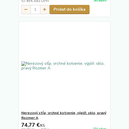
Skladom
57,49 €
bez DPH
Pridať do košíka
Nerezový stĺp, vrchné kotvenie, výplň: sklo, pravý
Rozmer A
74,77 €
/
KS