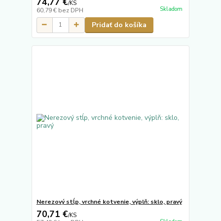
74,77 €
/
KS
Skladom
60,79 €
bez DPH
Pridať do košíka
Nerezový stĺp, vrchné kotvenie, výplň: sklo, pravý
70,71 €
/
KS