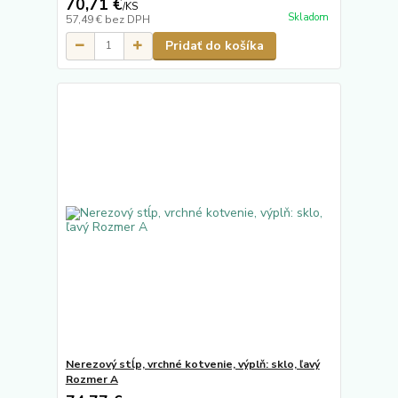
70,71 €
/
KS
Skladom
57,49 €
bez DPH
Pridať do košíka
Nerezový stĺp, vrchné kotvenie, výplň: sklo, ľavý
Rozmer A