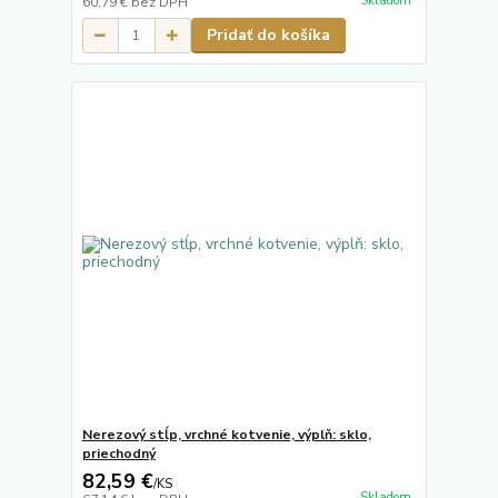
Skladom
60,79 €
bez DPH
Pridať do košíka
Nerezový stĺp, vrchné kotvenie, výplň: sklo,
priechodný
82,59 €
/
KS
Skladom