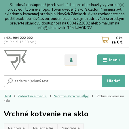
Skladová dostupnosť je relevantná iba pre objednávky vytvorené
prostrednítvom e-shopu. Tovar uvedený ako "skladom" nemusí byť
skladom v kamennej predajni v Nových Zámkoch. Ak sa rozhodnete nás
poctiť osobnou návštevou, budeme samozrejme radi, avšak si predtým
preverte skladovú dostupnosť na 0904222002 alebo mailom na
info@juhokov.sk. Tím JUHOKOV
0
ks
+421 904 222 002
za
0 €
(Po-Pia, 9-15.30 hod.)
Menu
Hľadať
Úvod
Zábradlia a madlá
Nerezové štvorcové stĺpy
Vrchné kotvenie na
sklo
Vrchné kotvenie na sklo
Najnovšie
Najlacnejšie
Najdrahšie