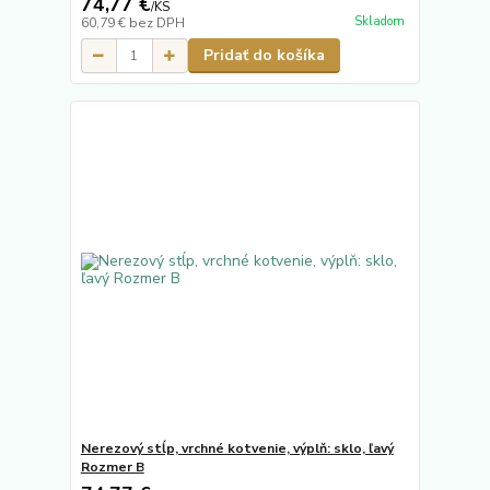
74,77 €
/
KS
Skladom
60,79 €
bez DPH
Pridať do košíka
Nerezový stĺp, vrchné kotvenie, výplň: sklo, ľavý
Rozmer B