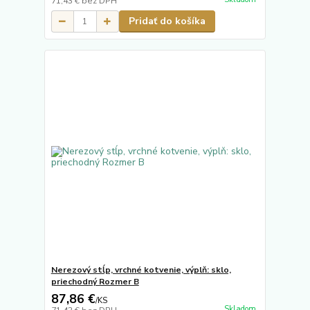
71,43 €
bez DPH
Pridať do košíka
Nerezový stĺp, vrchné kotvenie, výplň: sklo,
priechodný Rozmer B
87,86 €
/
KS
Skladom