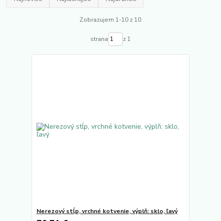
Zobrazujem 1-10 z 10
strana
z 1
Nerezový stĺp, vrchné kotvenie, výplň: sklo, ľavý