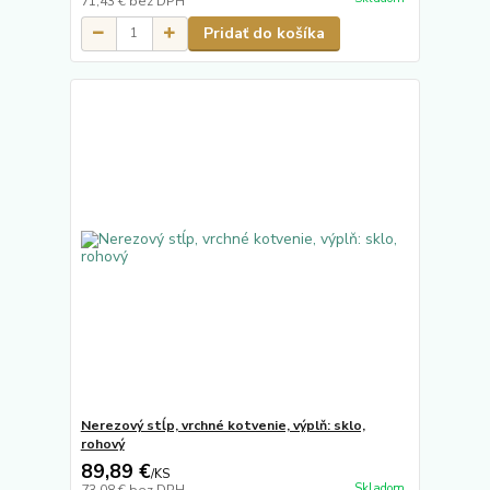
71,43 €
bez DPH
Pridať do košíka
Nerezový stĺp, vrchné kotvenie, výplň: sklo,
rohový
89,89 €
/
KS
Skladom