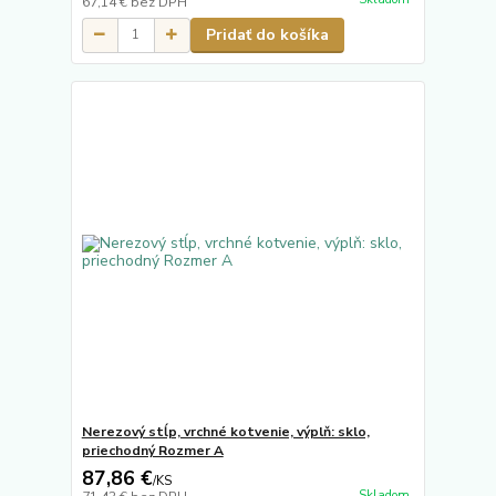
67,14 €
bez DPH
Pridať do košíka
Nerezový stĺp, vrchné kotvenie, výplň: sklo,
priechodný Rozmer A
87,86 €
/
KS
Skladom