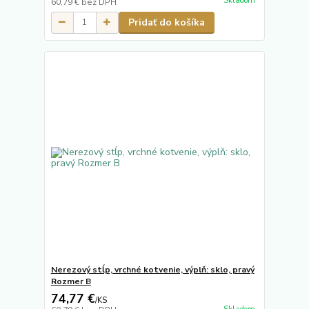
Skladom
60,79 €
bez DPH
Pridať do košíka
Nerezový stĺp, vrchné kotvenie, výplň: sklo, pravý
Rozmer B
74,77 €
/
KS