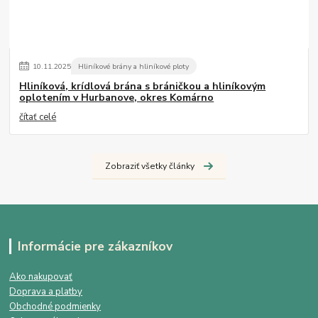
10
.
11
.
2025
Hliníkové brány a hliníkové ploty
Hliníková, krídlová brána s bráničkou a hliníkovým
oplotením v Hurbanove, okres Komárno
čítať celé
Zobraziť všetky články
Informácie pre zákazníkov
Ako nakupovať
Doprava a platby
Obchodné podmienky