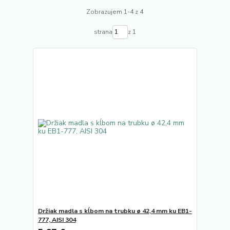
Zobrazujem 1-4 z 4
strana
z 1
Držiak madla s kĺbom na trubku ø 42,4 mm ku EB1-
777, AISI 304