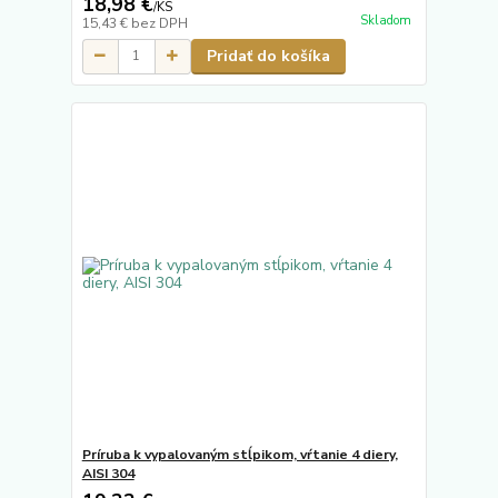
18,98 €
/
KS
Skladom
15,43 €
bez DPH
Pridať do košíka
Príruba k vypalovaným stĺpikom, vŕtanie 4 diery,
AISI 304