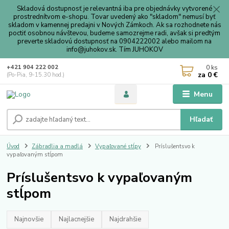
Skladová dostupnosť je relevantná iba pre objednávky vytvorené
prostrednítvom e-shopu. Tovar uvedený ako "skladom" nemusí byť
skladom v kamennej predajni v Nových Zámkoch. Ak sa rozhodnete nás
poctiť osobnou návštevou, budeme samozrejme radi, avšak si predtým
preverte skladovú dostupnosť na 0904222002 alebo mailom na
info@juhokov.sk. Tím JUHOKOV
0
ks
+421 904 222 002
za
0 €
(Po-Pia, 9-15.30 hod.)
Menu
Hľadať
Úvod
Zábradlia a madlá
Vypaľované stĺpy
Príslušentsvo k
vypaľovaným stĺpom
Príslušentsvo k vypaľovaným
stĺpom
Najnovšie
Najlacnejšie
Najdrahšie