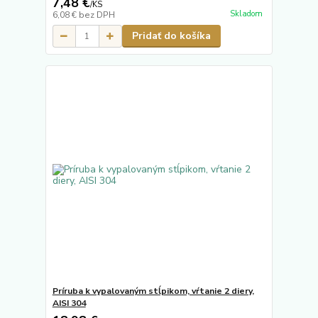
7,48 €
/
KS
Skladom
6,08 €
bez DPH
Pridať do košíka
Príruba k vypalovaným stĺpikom, vŕtanie 2 diery,
AISI 304