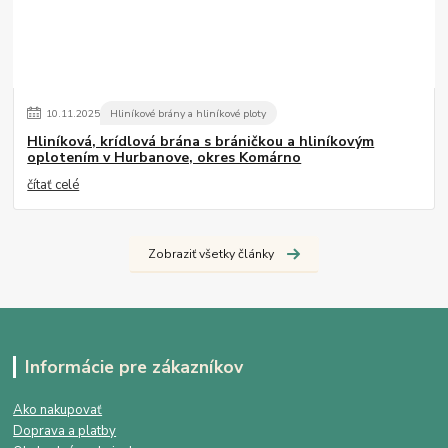
10
.
11
.
2025
Hliníkové brány a hliníkové ploty
Hliníková, krídlová brána s bráničkou a hliníkovým
oplotením v Hurbanove, okres Komárno
čítať celé
Zobraziť všetky články
Informácie pre zákazníkov
Ako nakupovať
Doprava a platby