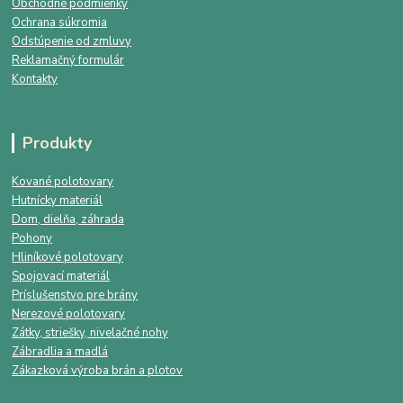
Obchodné podmienky
Ochrana súkromia
Odstúpenie od zmluvy
Reklamačný formulár
Kontakty
Produkty
Kované polotovary
Hutnícky materiál
Dom, dielňa, záhrada
Pohony
Hliníkové polotovary
Spojovací materiál
Príslušenstvo pre brány
Nerezové polotovary
Zátky, striešky, nivelačné nohy
Zábradlia a madlá
Zákazková výroba brán a plotov