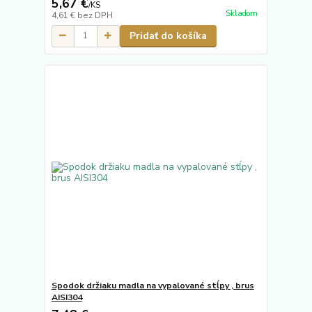
5,67 €
/
KS
Skladom
4,61 €
bez DPH
Pridať do košíka
Spodok držiaku madla na vypalované stĺpy , brus
AISI304