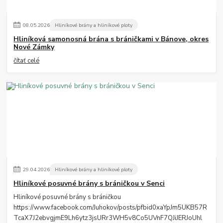
08
.
05
.
2026
Hliníkové brány a hliníkové ploty
Hliníková samonosná brána s bráničkami v Bánove, okres
Nové Zámky
čítať celé
29
.
04
.
2026
Hliníkové brány a hliníkové ploty
Hliníkové posuvné brány s bráničkou v Senci
Hliníkové posuvné brány s bráničkou
https://www.facebook.com/Juhokov/posts/pfbid0xaYpJm5UKB57R
TcaX7J2ebvgjmE9Lh6ytz3jsURr3WH5v8Co5UVnF7QJiJERJoUhl