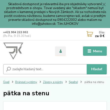
Skladová dostupnosť je relevantná iba pre objednávky vytvorené
prostrednítvom e-shopu. Tovar uvedený ako "skladom" nemusí byť
skladom v kamennej predajni v Nových Zámkoch. Ak sa rozhodnete nás
poctiť osobnou návštevou, budeme samozrejme radi, avšak si predtým
preverte skladovú dostupnosť na 0904222002 alebo mailom na
info@juhokov.sk. Tím JUHOKOV
0
ks
+421 904 222 002
za
0 €
(Po-Pia, 9-15.30 hod.)
Menu
Hľadať
Úvod
Bránové systémy
Závesy a pánty
Spodné
pätka na stenu
pätka na stenu