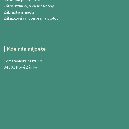
Nerezové polotovary
Zátky, striešky, nivelačné nohy
Zábradlia a madlá
Zákazková výroba brán a plotov
Kde nás nájdete
Komárňanská cesta 18
94002 Nové Zámky