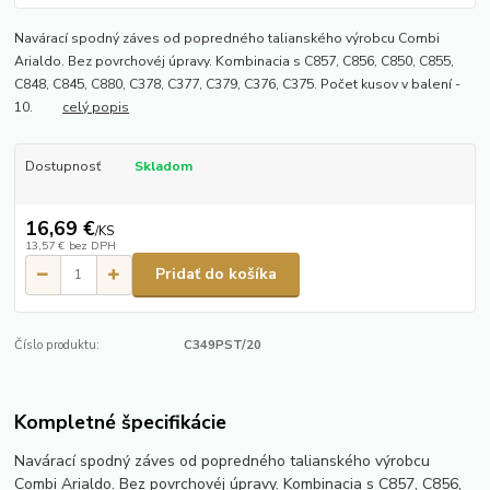
Navárací spodný záves od popredného talianského výrobcu Combi
Arialdo. Bez povrchovéj úpravy. Kombinacia s C857, C856, C850, C855,
C848, C845, C880, C378, C377, C379, C376, C375. Počet kusov v balení -
10.
celý popis
Dostupnosť
Skladom
16,69 €
/
KS
13,57 €
bez DPH
Pridať do košíka
Číslo produktu:
C349PST/20
Kompletné špecifikácie
Navárací spodný záves od popredného talianského výrobcu
Combi Arialdo. Bez povrchovéj úpravy. Kombinacia s C857, C856,