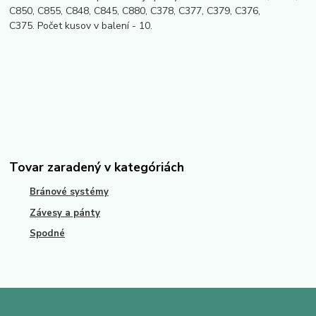
C850, C855, C848, C845, C880, C378, C377, C379, C376,
C375. Počet kusov v balení - 10.
Tovar zaradený v kategóriách
Bránové systémy
Závesy a pánty
Spodné