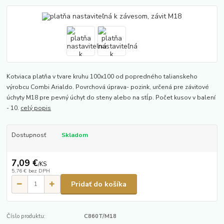
Kotviaca platňa v tvare kruhu 100x100 od popredného talianskeho
výrobcu Combi Arialdo. Povrchová úprava- pozink, určená pre závitové
úchyty M18 pre pevný úchyt do steny alebo na stĺp. Počet kusov v balení
- 10.
celý popis
Dostupnosť
Skladom
7,09 €
/
KS
5,76 €
bez DPH
Pridať do košíka
Číslo produktu:
C860T/M18