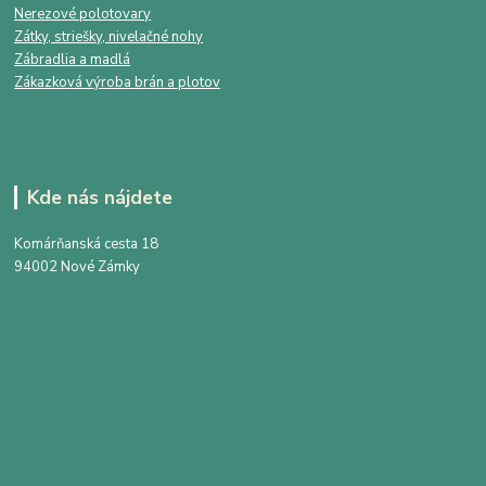
Nerezové polotovary
Zátky, striešky, nivelačné nohy
Zábradlia a madlá
Zákazková výroba brán a plotov
Kde nás nájdete
Komárňanská cesta 18
94002 Nové Zámky