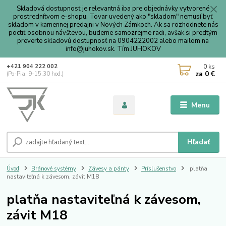
Skladová dostupnosť je relevantná iba pre objednávky vytvorené
prostrednítvom e-shopu. Tovar uvedený ako "skladom" nemusí byť
skladom v kamennej predajni v Nových Zámkoch. Ak sa rozhodnete nás
poctiť osobnou návštevou, budeme samozrejme radi, avšak si predtým
preverte skladovú dostupnosť na 0904222002 alebo mailom na
info@juhokov.sk. Tím JUHOKOV
0
ks
+421 904 222 002
za
0 €
(Po-Pia, 9-15.30 hod.)
Menu
Hľadať
Úvod
Bránové systémy
Závesy a pánty
Príslušenstvo
platňa
nastaviteľná k závesom, závit M18
platňa nastaviteľná k závesom,
závit M18