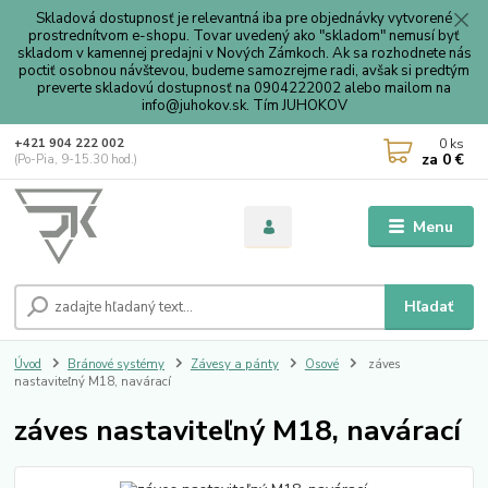
Skladová dostupnosť je relevantná iba pre objednávky vytvorené
prostrednítvom e-shopu. Tovar uvedený ako "skladom" nemusí byť
skladom v kamennej predajni v Nových Zámkoch. Ak sa rozhodnete nás
poctiť osobnou návštevou, budeme samozrejme radi, avšak si predtým
preverte skladovú dostupnosť na 0904222002 alebo mailom na
info@juhokov.sk. Tím JUHOKOV
0
ks
+421 904 222 002
za
0 €
(Po-Pia, 9-15.30 hod.)
Menu
Hľadať
Úvod
Bránové systémy
Závesy a pánty
Osové
záves
nastaviteľný M18, navárací
záves nastaviteľný M18, navárací