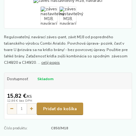
Regulovateľný, navárací záves-pant, závit M18 od popredného
talianského výrobcu Combi Arialdo. Povrchová úprava- pozink, časť v
tvare U /prizvára sa na krídlo brány/ - bez povrcovej úpravy. Použitie pre
ľahké brány. Zaťaženosť krídla zvýši kombinácia so spodným závesom
C348/20 a C349/20. ...
celý popis
Dostupnosť
Skladom
15,82 €
/
KS
12,86 €
bez DPH
Pridať do košíka
Číslo produktu:
C850/M18