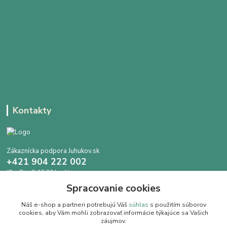
Kontakty
Zákaznícka podpora Juhukov.sk
+421 904 222 002
(Po-Pia, 9-15.30 hod.)
Spracovanie cookies
info@juhokov.sk
Náš e-shop a partneri potrebujú Váš
súhlas
s použitím súborov
cookies, aby Vám mohli zobrazovať informácie týkajúce sa Vašich
záujmov.