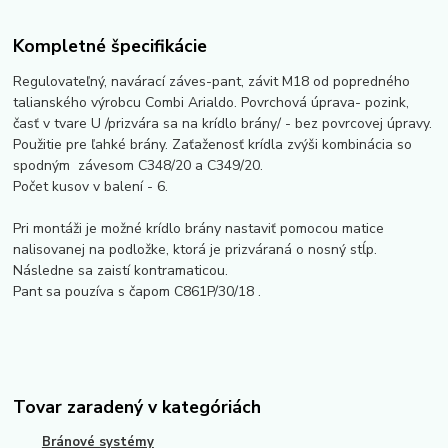
Kompletné špecifikácie
Regulovateľný, navárací záves-pant, závit M18 od popredného
talianského výrobcu Combi Arialdo. Povrchová úprava- pozink,
časť v tvare U /prizvára sa na krídlo brány/ - bez povrcovej úpravy.
Použitie pre ľahké brány. Zaťaženosť krídla zvýši kombinácia so
spodným závesom C348/20 a C349/20.
Počet kusov v balení - 6.
Pri montáži je možné krídlo brány nastaviť pomocou matice
nalisovanej na podložke, ktorá je prizváraná o nosný stĺp.
Následne sa zaistí kontramaticou.
Pant sa pouzíva s čapom C861P/30/18 .
Tovar zaradený v kategóriách
Bránové systémy