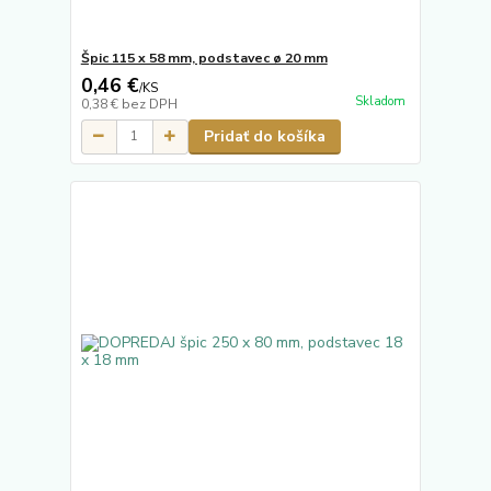
Špic 115 x 58 mm, podstavec ø 20 mm
0,46 €
/
KS
Skladom
0,38 €
bez DPH
Pridať do košíka