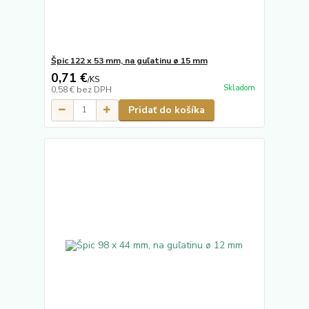
Špic 122 x 53 mm, na guľatinu ø 15 mm
0,71 €
/
KS
Skladom
0,58 €
bez DPH
Pridať do košíka