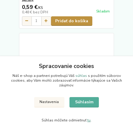
0,59 €
/
KS
Skladom
0,48 €
bez DPH
Pridať do košíka
Spracovanie cookies
Náš e-shop a partneri potrebujú Váš
súhlas
s použitím súborov
cookies, aby Vám mohli zobrazovať informácie týkajúce sa Vašich
záujmov.
Súhlasím
Nastavenia
Súhlas môžete odmietnuť
tu
.
Špic 80 x 20 mm, na štvorhran 15 x 15 mm