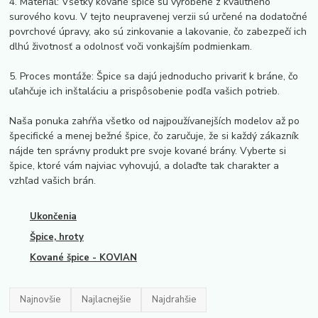
4. Materiál: Všetky kované špice sú vyrobené z kvalitného
surového kovu. V tejto neupravenej verzii sú určené na dodatočné
povrchové úpravy, ako sú zinkovanie a lakovanie, čo zabezpečí ich
dlhú životnosť a odolnosť voči vonkajším podmienkam.
5. Proces montáže: Špice sa dajú jednoducho privariť k bráne, čo
uľahčuje ich inštaláciu a prispôsobenie podľa vašich potrieb.
Naša ponuka zahŕňa všetko od najpoužívanejších modelov až po
špecifické a menej bežné špice, čo zaručuje, že si každý zákazník
nájde ten správny produkt pre svoje kované brány. Vyberte si
špice, ktoré vám najviac vyhovujú, a dolaďte tak charakter a
vzhľad vašich brán.
Ukončenia
Špice, hroty
Kované špice - KOVIAN
Najnovšie
Najlacnejšie
Najdrahšie