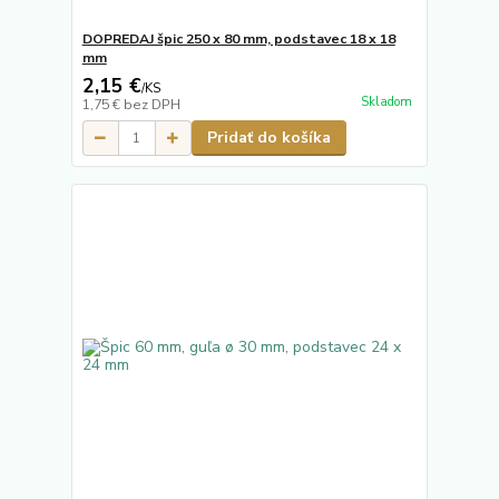
DOPREDAJ špic 250 x 80 mm, podstavec 18 x 18
mm
2,15 €
/
KS
Skladom
1,75 €
bez DPH
Pridať do košíka