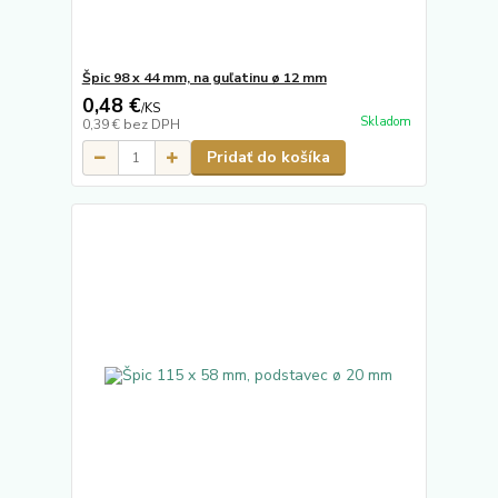
Špic 98 x 44 mm, na guľatinu ø 12 mm
0,48 €
/
KS
Skladom
0,39 €
bez DPH
Pridať do košíka