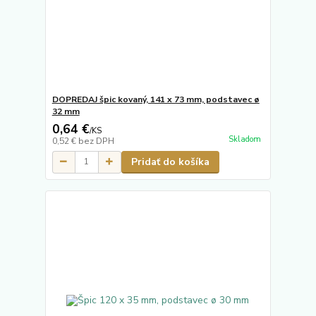
DOPREDAJ špic kovaný, 141 x 73 mm, podstavec ø
32 mm
0,64 €
/
KS
Skladom
0,52 €
bez DPH
Pridať do košíka