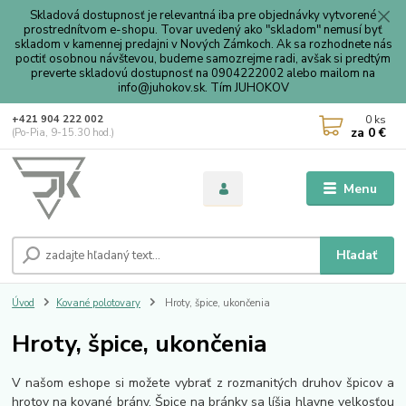
Skladová dostupnosť je relevantná iba pre objednávky vytvorené
prostrednítvom e-shopu. Tovar uvedený ako "skladom" nemusí byť
skladom v kamennej predajni v Nových Zámkoch. Ak sa rozhodnete nás
poctiť osobnou návštevou, budeme samozrejme radi, avšak si predtým
preverte skladovú dostupnosť na 0904222002 alebo mailom na
info@juhokov.sk. Tím JUHOKOV
0
ks
+421 904 222 002
za
0 €
(Po-Pia, 9-15.30 hod.)
Menu
Hľadať
Úvod
Kované polotovary
Hroty, špice, ukončenia
Hroty, špice, ukončenia
V našom eshope si možete vybrať z rozmanitých druhov špicov a
hrotov na kované brány. Špice na bránky sa líšia hlavne velkosťou