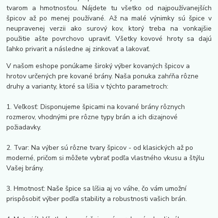
tvarom a hmotnosťou. Nájdete tu všetko od najpoužívanejších
špicov až po menej používané. Až na malé výnimky sú špice v
neupravenej verzii ako surový kov, ktorý treba na vonkajšie
použitie ašte povrchovo upraviť. Všetky kovové hroty sa dajú
ľahko privarit a následne aj zinkovať a lakovať.
V našom eshope ponúkame široký výber kovaných špicov a
hrotov určených pre kované brány. Naša ponuka zahŕňa rôzne
druhy a varianty, ktoré sa líšia v týchto parametroch:
1. Veľkosť: Disponujeme špicami na kované brány rôznych
rozmerov, vhodnými pre rôzne typy brán a ich dizajnové
požiadavky.
2. Tvar: Na výber sú rôzne tvary špicov - od klasických až po
moderné, pričom si môžete vybrať podľa vlastného vkusu a štýlu
Vašej brány.
3. Hmotnosť: Naše špice sa líšia aj vo váhe, čo vám umožní
prispôsobiť výber podľa stability a robustnosti vašich brán.