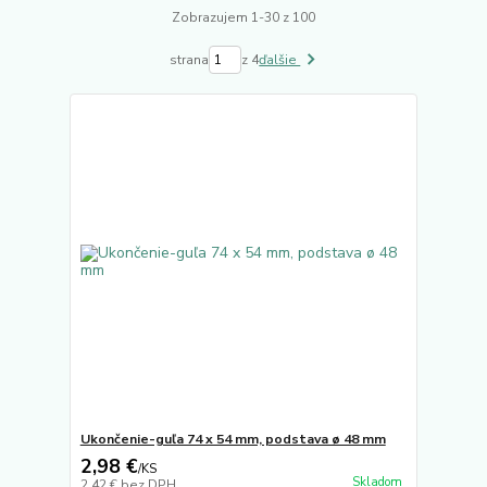
Zobrazujem 1-30 z 100
strana
z 4
ďalšie
Ukončenie-guľa 74 x 54 mm, podstava ø 48 mm
2,98 €
/
KS
Skladom
2,42 €
bez DPH