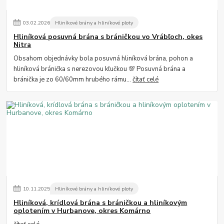
03
.
02
.
2026
Hliníkové brány a hliníkové ploty
Hliníková posuvná brána s bráničkou vo Vrábľoch, okes
Nitra
Obsahom objednávky bola posuvná hliníková brána, pohon a
hliníková bránička s nerezovou kľučkou 💯 Posuvná brána a
bránička je zo 60/60mm hrubého rámu...
čítať celé
10
.
11
.
2025
Hliníkové brány a hliníkové ploty
Hliníková, krídlová brána s bráničkou a hliníkovým
oplotením v Hurbanove, okres Komárno