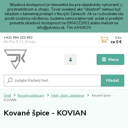
Skladová dostupnosť je relevantná iba pre objednávky vytvorené
prostrednítvom e-shopu. Tovar uvedený ako "skladom" nemusí byť
skladom v kamennej predajni v Nových Zámkoch. Ak sa rozhodnete nás
poctiť osobnou návštevou, budeme samozrejme radi, avšak si predtým
preverte skladovú dostupnosť na 0904222002 alebo mailom na
info@juhokov.sk. Tím JUHOKOV
0
ks
+421 904 222 002
za
0 €
(Po-Pia, 9-15.30 hod.)
Menu
Hľadať
Úvod
Kované polotovary
Hroty, špice, ukončenia
Kované špice -
KOVIAN
Kované špice - KOVIAN