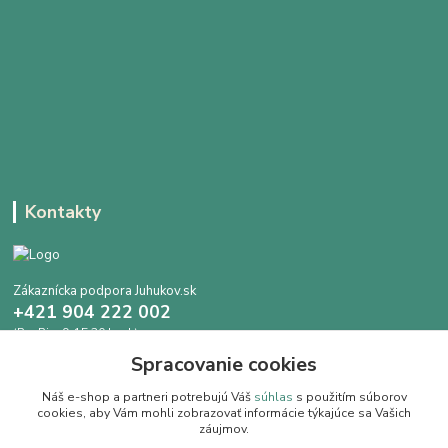
Kontakty
Zákaznícka podpora Juhukov.sk
+421 904 222 002
(Po-Pia, 9-15.30 hod.)
Spracovanie cookies
info@juhokov.sk
Náš e-shop a partneri potrebujú Váš
súhlas
s použitím súborov
cookies, aby Vám mohli zobrazovať informácie týkajúce sa Vašich
záujmov.