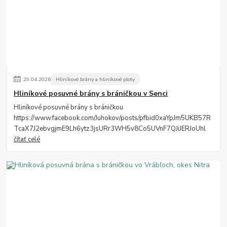
29
.
04
.
2026
Hliníkové brány a hliníkové ploty
Hliníkové posuvné brány s bráničkou v Senci
Hliníkové posuvné brány s bráničkou
https://www.facebook.com/Juhokov/posts/pfbid0xaYpJm5UKB57R
TcaX7J2ebvgjmE9Lh6ytz3jsURr3WH5v8Co5UVnF7QJiJERJoUhl
čítať celé