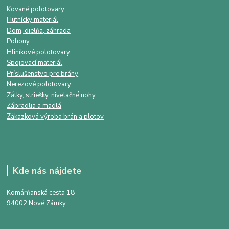
Kované polotovary
Hutnícky materiál
Dom, dielňa, záhrada
Pohony
Hliníkové polotovary
Spojovací materiál
Príslušenstvo pre brány
Nerezové polotovary
Zátky, striešky, nivelačné nohy
Zábradlia a madlá
Zákazková výroba brán a plotov
Kde nás nájdete
Komárňanská cesta 18
94002 Nové Zámky