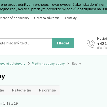
orené prostrednítvom e-shopu. Tovar uvedený ako "skladom" nemu
ejme radi, avšak si predtým preverte skladovú dostupnosť na 
Obchodné podmienky
Ochrana súkromia
Kontakty
Neviet
Hľadať
+421
(Po-Pi
ované polotovary
Profily na spony, spony
Spony
ny
šie
Najlacnejšie
Najdrahšie
m 1-19 z 19