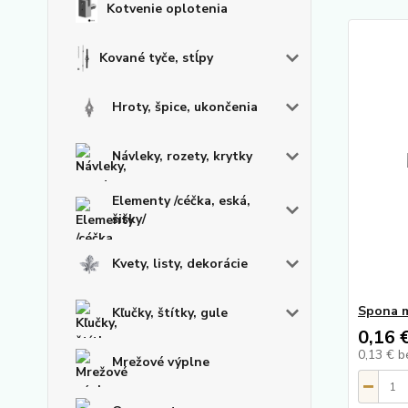
Kotvenie oplotenia
Kované tyče, stĺpy
Hroty, špice, ukončenia
Návleky, rozety, krytky
Elementy /céčka, eská,
šišky/
Kvety, listy, dekorácie
Spona 
Kľučky, štítky, gule
0,16 
0,13 €
b
Mrežové výplne