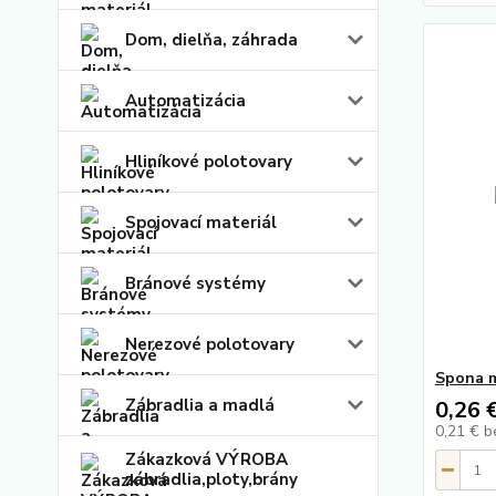
Dom, dielňa, záhrada
Automatizácia
Hliníkové polotovary
Spojovací materiál
Bránové systémy
Nerezové polotovary
Spona 
Zábradlia a madlá
0,26 
0,21 €
b
Zákazková VÝROBA
zábradlia,ploty,brány