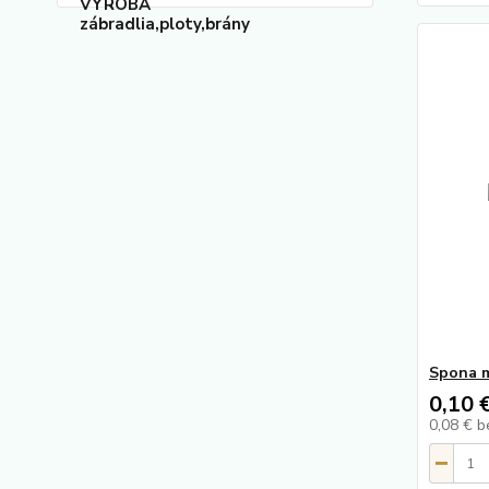
Spona 
0,10 
0,08 €
b