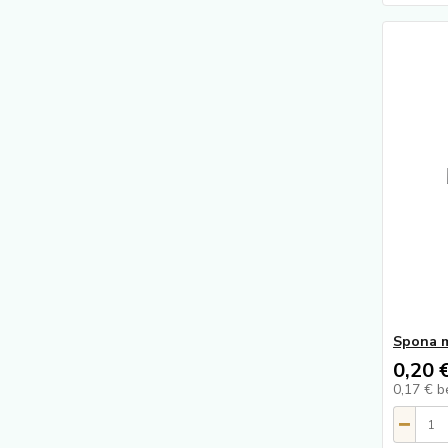
Spona 
0,20 
0,17 €
b