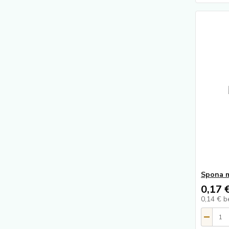
Spona 
0,17 
0,14 €
b