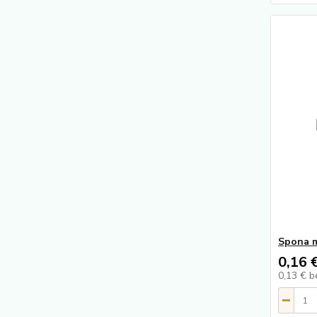
Spona 
0,16 
0,13 €
b