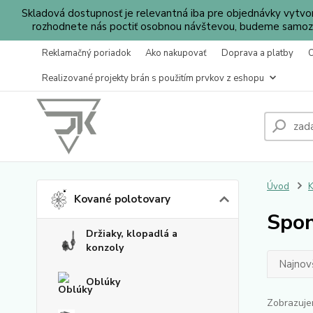
Skladová dostupnosť je relevantná iba pre objednávky vytv
rozhodnete nás poctiť osobnou návštevou, budeme samozr
Reklamačný poriadok
Ako nakupovať
Doprava a platby
Realizované projekty brán s použitím prvkov z eshopu
Úvod
K
Kované polotovary
Spo
Držiaky, klopadlá a
konzoly
Najnov
Oblúky
Zobrazuje