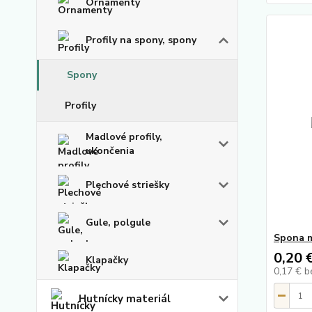
Ornamenty
Profily na spony, spony
Spony
Profily
Madlové profily,
ukončenia
Plechové striešky
Gule, polgule
Spona 
0,20 
Klapačky
0,17 €
b
Hutnícky materiál