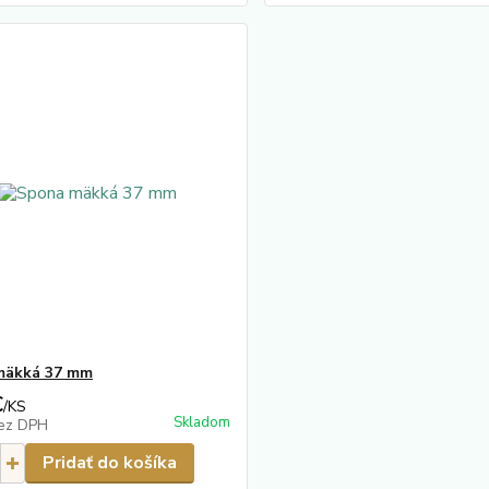
mäkká 37 mm
€
/
KS
Skladom
ez DPH
Pridať do košíka