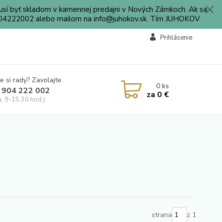
sí byť skladom v kamennej predajni v Nových Zámkoch. Ak sa
0904222002 alebo mailom na info@juhokov.sk. Tím JUHOKOV
Prihlásenie
e si rady? Zavolajte.
0
ks
 904 222 002
za
0 €
a, 9-15.30 hod.)
strana
z 1