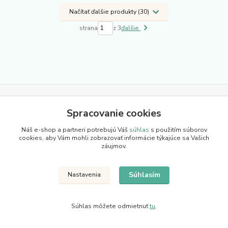
Načítať ďalšie produkty (30)
strana
z 3
ďalšie
Novinky z nášho blogu
Spracovanie cookies
Náš e-shop a partneri potrebujú Váš
súhlas
s použitím súborov
cookies, aby Vám mohli zobrazovať informácie týkajúce sa Vašich
záujmov.
Súhlasím
Nastavenia
Súhlas môžete odmietnuť
tu
.
08
.
05
.
2026
Hliníkové brány a hliníkové ploty