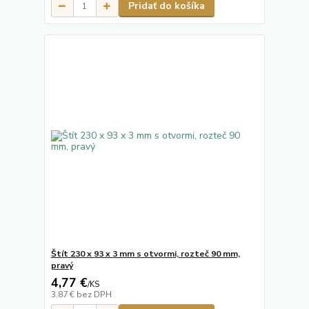
Pridať do košíka
Štít 230 x 93 x 3 mm s otvormi, rozteč 90 mm,
pravý
4,77 €
/
KS
3,87 €
bez DPH