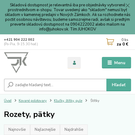
Skladová dostupnosť je relevantná iba pre objednávky vytvorené
prostrednítvom e-shopu. Tovar uvedený ako "skladom" nemusí byť
skladom v kamennej predajni v Nových Zámkoch. Ak sa rozhodnete nás
poctiť osobnou návštevou, budeme samozrejme radi, avšak si predtým
preverte skladovú dostupnosť na 0904222002 alebo mailom na
info@juhokov.sk. Tím JUHOKOV
0
ks
+421 904 222 002
za
0 €
(Po-Pia, 9-15.30 hod.)
Menu
Hľadať
Úvod
Kované polotovary
Kľučky, štítky, gule
Štítky
Rozety, pätky
Najnovšie
Najlacnejšie
Najdrahšie