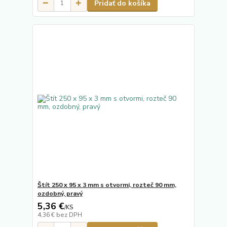
Pridať do košíka
Štít 250 x 95 x 3 mm s otvormi, rozteč 90 mm,
ozdobný, pravý
5,36 €
/
KS
4,36 €
bez DPH