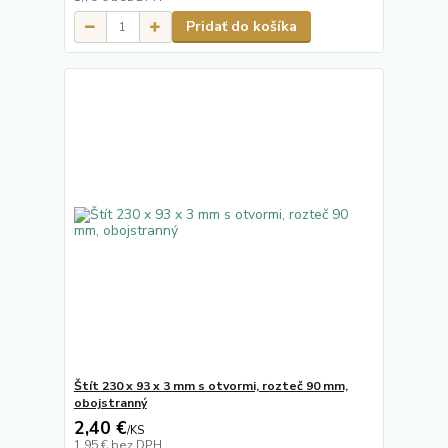
Pridať do košíka
Štít 230 x 93 x 3 mm s otvormi, rozteč 90 mm,
obojstranný
2,40 €
/
KS
1,95 €
bez DPH