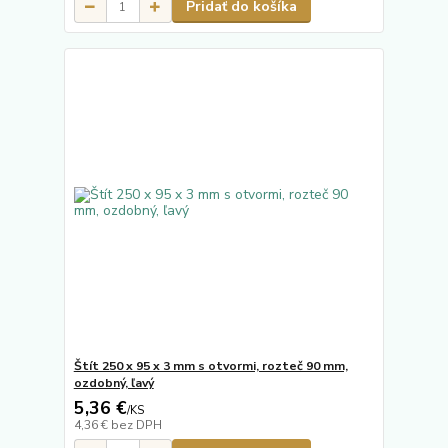
Pridať do košíka
Štít 250 x 95 x 3 mm s otvormi, rozteč 90 mm,
ozdobný, ľavý
5,36 €
/
KS
4,36 €
bez DPH