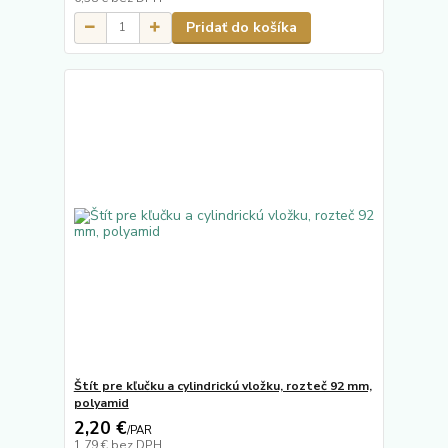
Pridať do košíka
Štít pre kľučku a cylindrickú vložku, rozteč 92 mm,
polyamid
2,20 €
/
PAR
1,79 €
bez DPH