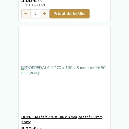
3,88 €
/
KS
3,16 €
bez DPH
Pridať do košíka
DOPREDAJ štít 270 x 160 x 3 mm, rozteč 90 mm,
pravý