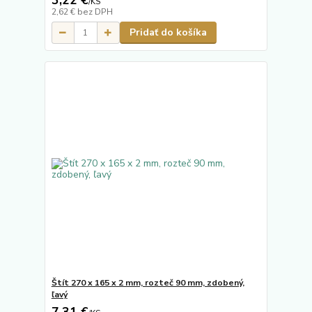
3,22 €
/
KS
2,62 €
bez DPH
Pridať do košíka
Štít 270 x 165 x 2 mm, rozteč 90 mm, zdobený,
ľavý
7,31 €