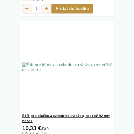
Pridať do košíka
Štít pre kľučku a cylindrickú vložku, rozteč 92 mm,
nerez
10,33 €
/
PAR
8,40 €
bez DPH