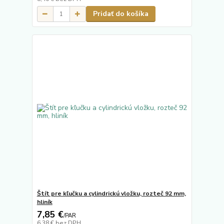
Pridať do košíka
Štít pre kľučku a cylindrickú vložku, rozteč 92 mm,
hliník
7,85 €
/
PAR
6,38 €
bez DPH