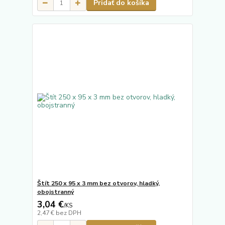
Pridať do košíka
Štít 250 x 95 x 3 mm bez otvorov, hladký,
obojstranný
3,04 €
/
KS
2,47 €
bez DPH