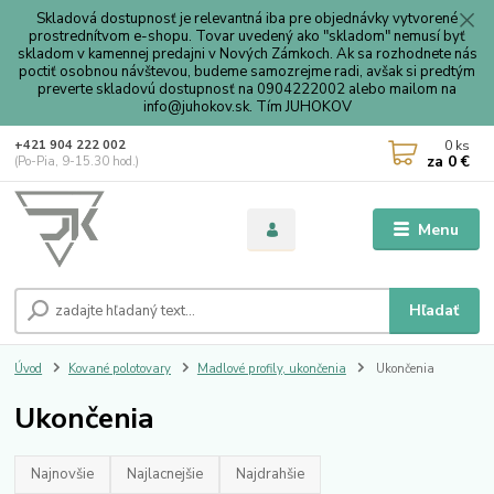
Skladová dostupnosť je relevantná iba pre objednávky vytvorené
prostrednítvom e-shopu. Tovar uvedený ako "skladom" nemusí byť
skladom v kamennej predajni v Nových Zámkoch. Ak sa rozhodnete nás
poctiť osobnou návštevou, budeme samozrejme radi, avšak si predtým
preverte skladovú dostupnosť na 0904222002 alebo mailom na
info@juhokov.sk. Tím JUHOKOV
0
ks
+421 904 222 002
za
0 €
(Po-Pia, 9-15.30 hod.)
Menu
Hľadať
Úvod
Kované polotovary
Madlové profily, ukončenia
Ukončenia
Ukončenia
Najnovšie
Najlacnejšie
Najdrahšie