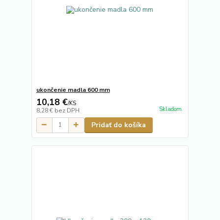
ukončenie madla 600 mm
10,18 €
/
KS
Skladom
8,28 €
bez DPH
Pridať do košíka