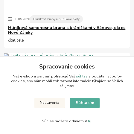
08
.
05
.
2026
Hliníkové brány a hliníkové ploty
Hliníková samonosná brána s bráničkami v Bánove, okres
Nové Zámky
čítať celé
Spracovanie cookies
Náš e-shop a partneri potrebujú Váš
súhlas
s použitím súborov
cookies, aby Vám mohli zobrazovať informácie týkajúce sa Vašich
záujmov.
Súhlasím
Nastavenia
29
.
04
.
2026
Hliníkové brány a hliníkové ploty
Hliníkové posuvné brány s bráničkou v Senci
Súhlas môžete odmietnuť
tu
.
Hliníkové posuvné brány s bráničkou
https://www.facebook.com/Juhokov/posts/pfbid0xaYpJm5UKB57R