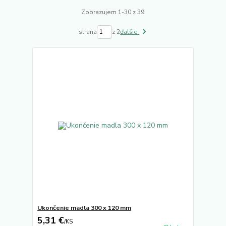
Zobrazujem 1-30 z 39
strana
z 2
ďalšie
Ukončenie madla 300 x 120 mm
5,31 €
/
KS