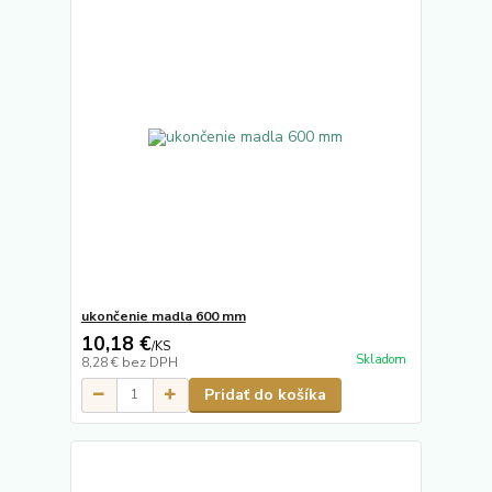
ukončenie madla 600 mm
10,18 €
/
KS
Skladom
8,28 €
bez DPH
Pridať do košíka