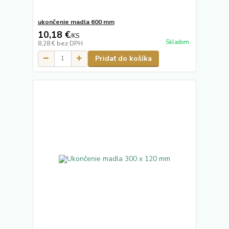
ukončenie madla 600 mm
10,18 €
/
KS
Skladom
8,28 €
bez DPH
Pridať do košíka