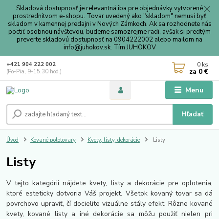
Skladová dostupnosť je relevantná iba pre objednávky vytvorené
prostrednítvom e-shopu. Tovar uvedený ako "skladom" nemusí byť
skladom v kamennej predajni v Nových Zámkoch. Ak sa rozhodnete nás
poctiť osobnou návštevou, budeme samozrejme radi, avšak si predtým
preverte skladovú dostupnosť na 0904222002 alebo mailom na
info@juhokov.sk. Tím JUHOKOV
0
ks
+421 904 222 002
za
0 €
(Po-Pia, 9-15.30 hod.)
Menu
Hľadať
Úvod
Kované polotovary
Kvety, listy, dekorácie
Listy
Listy
V tejto kategórii nájdete kvety, listy a dekorácie pre oplotenia,
ktoré esteticky dotvoria Váš projekt. Všetok kovaný tovar sa dá
povrchovo upraviť, čí docielite vizuálne stály efekt. Rôzne kované
kvety, kované listy a iné dekorácie sa môžu použiť nielen pri