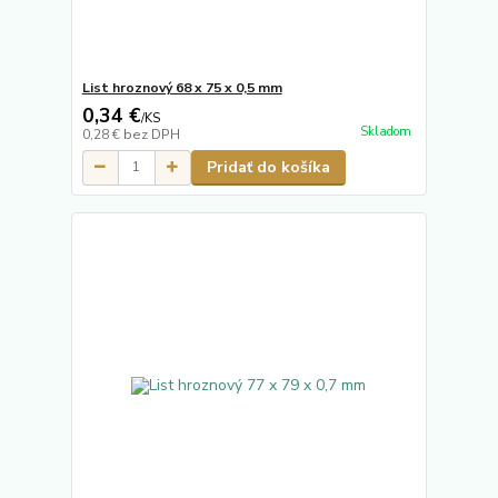
List hroznový 68 x 75 x 0,5 mm
0,34 €
/
KS
Skladom
0,28 €
bez DPH
Pridať do košíka