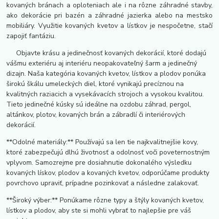
kovaných bránach a oploteniach ale i na rôzne záhradné stavby,
ako dekorácie pri bazén a záhradné jazierka alebo na mestsko
mobiliáry. Využitie kovaných kvetov a lístkov je nespočetne, stačí
zapojiť fantáziu.
Objavte krásu a jedinečnosť kovaných dekorácií, ktoré dodajú
vášmu exteriéru aj interiéru neopakovateľný šarm a jedinečný
dizajn. Naša kategória kovaných kvetov, lístkov a plodov ponúka
širokú škálu umeleckých diel, ktoré vynikajú precíznou na
kvalitných raziacich a vysekávacích strojoch a vysokou kvalitou.
Tieto jedinečné kúsky sú ideálne na ozdobu záhrad, pergol,
altánkov, plotov, kovaných brán a zábradlí či interiérových
dekorácií.
**Odolné materiály:** Používajú sa len tie najkvalitnejšie kovy,
ktoré zabezpečujú dlhú životnosť a odolnosť voči poveternostným
vplyvom. Samozrejme pre dosiahnutie dokonalého výsledku
kovaných lískov, plodov a kovaných kvetov, odporúčame produkty
povrchovo upraviť, prípadne pozinkovať a následne zalakovať.
**Široký výber:** Ponúkame rôzne typy a štýly kovaných kvetov,
lístkov a plodov, aby ste si mohli vybrať to najlepšie pre váš