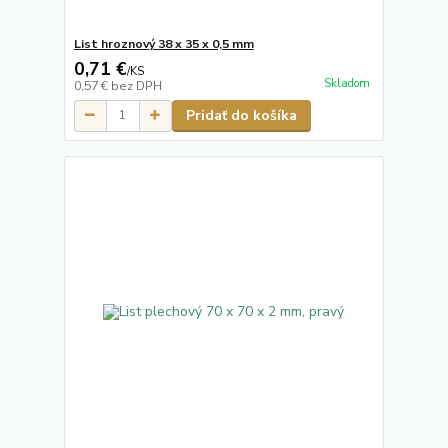
List hroznový 38 x 35 x 0,5 mm
0,71 €
/
KS
Skladom
0,57 €
bez DPH
Pridať do košíka