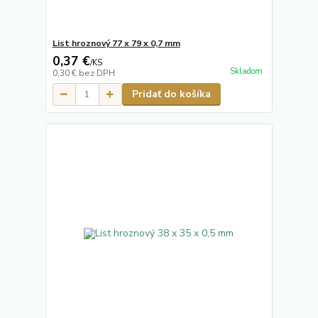
List hroznový 77 x 79 x 0,7 mm
0,37 €
/
KS
Skladom
0,30 €
bez DPH
Pridať do košíka