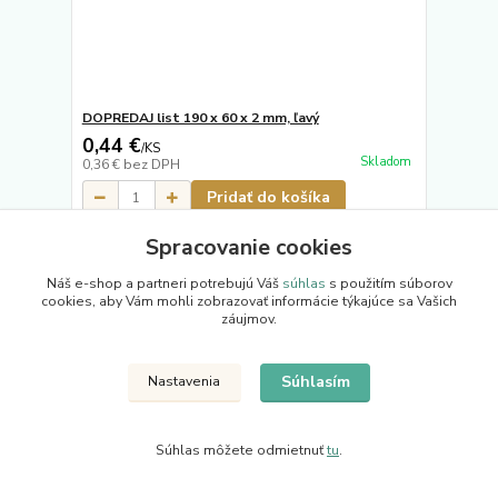
DOPREDAJ list 190 x 60 x 2 mm, ľavý
0,44 €
/
KS
Skladom
0,36 €
bez DPH
Pridať do košíka
Spracovanie cookies
Náš e-shop a partneri potrebujú Váš
súhlas
s použitím súborov
cookies, aby Vám mohli zobrazovať informácie týkajúce sa Vašich
záujmov.
Súhlasím
Nastavenia
Súhlas môžete odmietnuť
tu
.