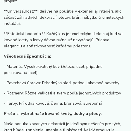
projekt.
**Univerzálnosť:** Ideálne na použitie v exteriéri aj interiéri, ako
súčasť záhradných dekorácií, plotov, brán, nábytku či umeleckých
inštalácií.
**Estetická hodnota:** Každý kus je umeleckým dielom aj keď sa
kované kvety a lístky dávno ručne už nevyrábajú. Pridáva
eleganciu a sofistikovanosť každému priestoru.
Všeobecná špecifikácia:
- Materiál: Vysokokvalitný kov (železo, oceľ, prípadne
pozinkovaná oceľ)
- Povrchová úprava: Prírodný vzhľad, patina, lakované povrchy
- Rozmery: Rôzne veľkosti a tvary podľa jednotlivých produktov
- Farby: Prírodná kovová, čierna, bronzová, strieborná
Prečo si vybrať naše kované kvety, lístky a plody:
Naša ponuka kovaných dekorácií je ideálnym riešením pre tých,
ktorí hľadajú spojenie umenia a funkčnosti. Každý produkt je