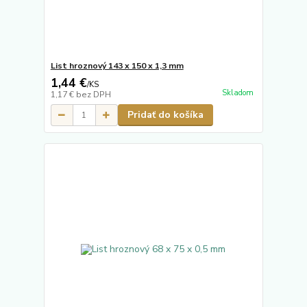
List hroznový 143 x 150 x 1,3 mm
1,44 €
/
KS
Skladom
1,17 €
bez DPH
Pridať do košíka