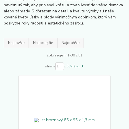
navrhnutý tak, aby priniesol krásu a trvanlivosť do vášho domova
alebo záhrady. S dôrazom na detail a kvalitu výroby sú naše
kované kvety, lístky a plody výnimočným doplnkom, ktorý vám
poskytne roky radosti a estetického zážitku.
Najnovšie
Najlacnejšie
Najdrahšie
Zobrazujem 1-30 z 81
strana
z 3
ďalšie