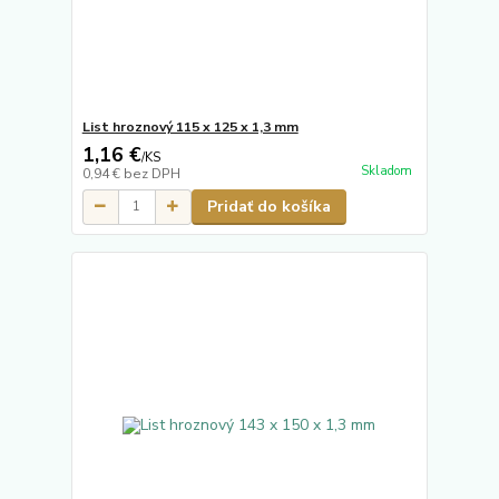
List hroznový 115 x 125 x 1,3 mm
1,16 €
/
KS
Skladom
0,94 €
bez DPH
Pridať do košíka