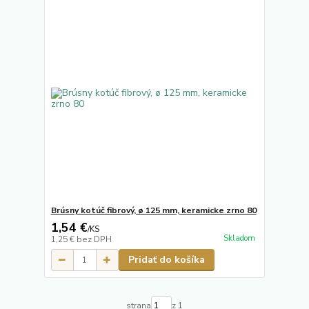
Brúsny kotúč fibrový, ø 125 mm, keramicke zrno 80
1,54 €
/
KS
Skladom
1,25 €
bez DPH
Pridať do košíka
strana
z 1