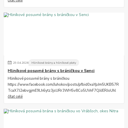
čítať celé
29
.
04
.
2026
Hliníkové brány a hliníkové ploty
Hliníkové posuvné brány s bráničkou v Senci
Hliníkové posuvné brány s bráničkou
https://www.facebook.com/Juhokov/posts/pfbid0xaYpJm5UKB57R
TcaX7J2ebvgjmE9Lh6ytz3jsURr3WH5v8Co5UVnF7QJiJERJoUhl
čítať celé