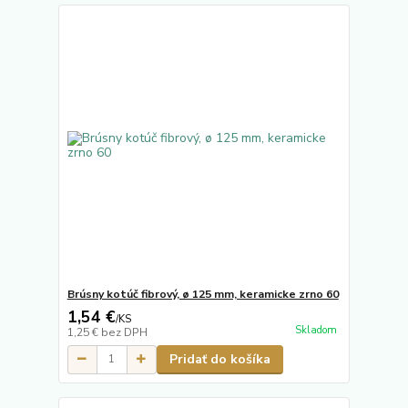
Brúsny kotúč fibrový, ø 125 mm, keramicke zrno 60
1,54 €
/
KS
Skladom
1,25 €
bez DPH
Pridať do košíka