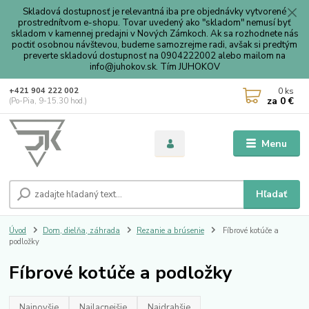
Skladová dostupnosť je relevantná iba pre objednávky vytvorené
prostrednítvom e-shopu. Tovar uvedený ako "skladom" nemusí byť
skladom v kamennej predajni v Nových Zámkoch. Ak sa rozhodnete nás
poctiť osobnou návštevou, budeme samozrejme radi, avšak si predtým
preverte skladovú dostupnosť na 0904222002 alebo mailom na
info@juhokov.sk. Tím JUHOKOV
0
ks
+421 904 222 002
za
0 €
(Po-Pia, 9-15.30 hod.)
Menu
Hľadať
Úvod
Dom, dielňa, záhrada
Rezanie a brúsenie
Fíbrové kotúče a
podložky
Fíbrové kotúče a podložky
Najnovšie
Najlacnejšie
Najdrahšie