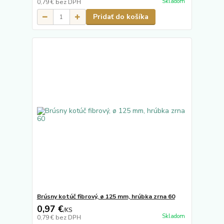
Skladom
0,79 €
bez DPH
Pridať do košíka
Brúsny kotúč fibrový, ø 125 mm, hrúbka zrna 60
0,97 €
/
KS
Skladom
0,79 €
bez DPH