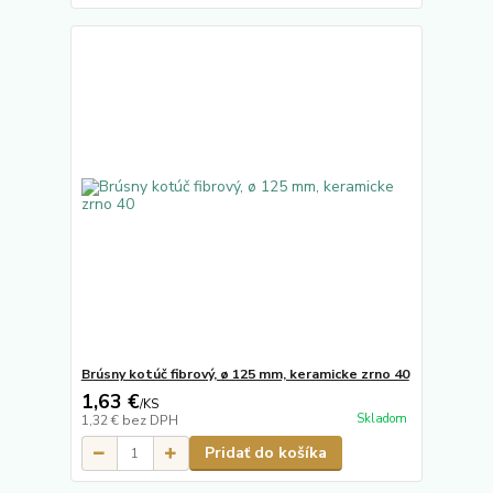
Brúsny kotúč fibrový, ø 125 mm, keramicke zrno 40
1,63 €
/
KS
Skladom
1,32 €
bez DPH
Pridať do košíka