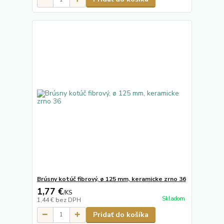
Brúsny kotúč fibrový, ø 125 mm, keramicke zrno 36
1,77 €
/
KS
Skladom
1,44 €
bez DPH
Pridať do košíka