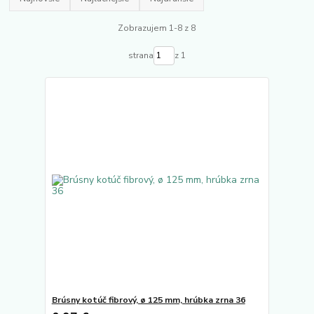
Zobrazujem 1-8 z 8
strana
z 1
Brúsny kotúč fibrový, ø 125 mm, hrúbka zrna 36