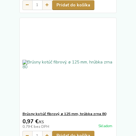
Pridať do košíka
Brúsny kotúč fibrový, ø 125 mm, hrúbka zrna 80
0,97 €
/
KS
Skladom
0,79 €
bez DPH
Pridať do košíka