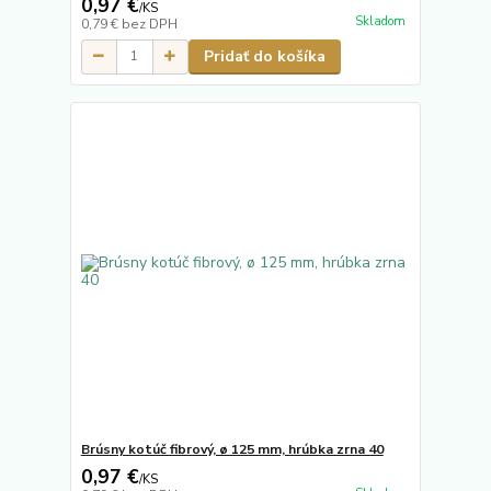
0,97 €
/
KS
Skladom
0,79 €
bez DPH
Pridať do košíka
Brúsny kotúč fibrový, ø 125 mm, hrúbka zrna 40
0,97 €
/
KS