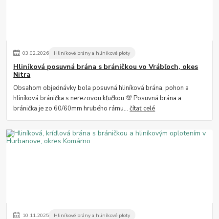
03
.
02
.
2026
Hliníkové brány a hliníkové ploty
Hliníková posuvná brána s bráničkou vo Vrábľoch, okes
Nitra
Obsahom objednávky bola posuvná hliníková brána, pohon a
hliníková bránička s nerezovou kľučkou 💯 Posuvná brána a
bránička je zo 60/60mm hrubého rámu...
čítať celé
10
.
11
.
2025
Hliníkové brány a hliníkové ploty