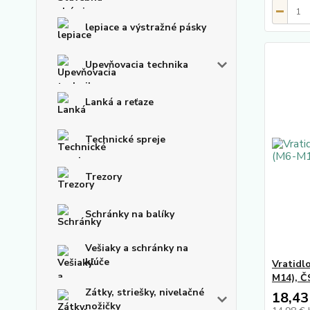
lepiace a výstražné pásky
Upevňovacia technika
Lanká a reťaze
Technické spreje
Trezory
Schránky na balíky
Vešiaky a schránky na
kľúče
Vratidlo
M14), Č
Zátky, striešky, nivelačné
18,43
nožičky