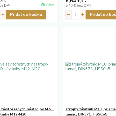
€
6,64 €
/
KS
/
KS
Skladom
ez DPH
5,40 €
bez DPH
Pridať do košíka
Pridať do koš
 závitorezných nástrojov M2-II
strojný závitník M10, priama
itníky M12-M20
lámač, DIN371, HSSCo5