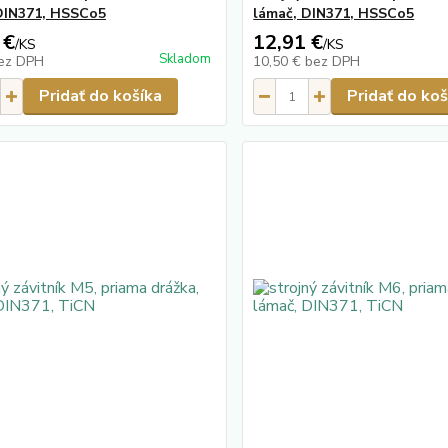
DIN371, HSSCo5
lámač, DIN371, HSSCo5
 €
12,91 €
/
KS
/
KS
Skladom
ez DPH
10,50 €
bez DPH
Pridať do košíka
Pridať do koš