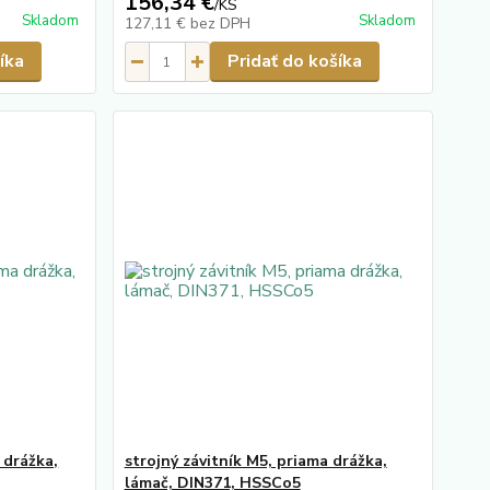
156,34 €
/
KS
Skladom
Skladom
127,11 €
bez DPH
íka
Pridať do košíka
 drážka,
strojný závitník M5, priama drážka,
lámač, DIN371, HSSCo5