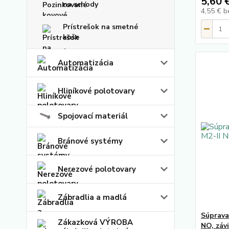
5,60 
na schody
4,55 €
b
Prístrešok na smetné
koše
Automatizácia
Hliníkové polotovary
Spojovací materiál
Bránové systémy
Nerezové polotovary
Zábradlia a madlá
Súprava
Zákazková VÝROBA
NO, záv