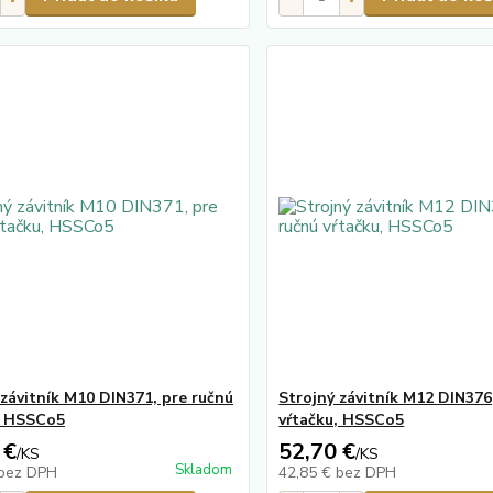
 závitník M10 DIN371, pre ručnú
Strojný závitník M12 DIN376
, HSSCo5
vŕtačku, HSSCo5
 €
52,70 €
/
KS
/
KS
Skladom
bez DPH
42,85 €
bez DPH