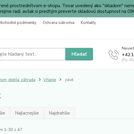
orené prostrednítvom e-shopu. Tovar uvedený ako "skladom" nemu
ejme radi, avšak si predtým preverte skladovú dostupnosť na 
Obchodné podmienky
Ochrana súkromia
Kontakty
Neviet
Hľadať
+421
(Po-Pi
om, dielňa, záhrada
Vŕtanie
závit
t
šie
Najlacnejšie
Najdrahšie
m 1-30 z 47