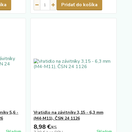
íka
Pridať do košíka
íky 5,6 -
Vratidlo na závitníky 3,15 - 6,3 mm
26
(M4-M11), ČSN 24 1126
8,98 €
/
KS
Skladom
Skladom