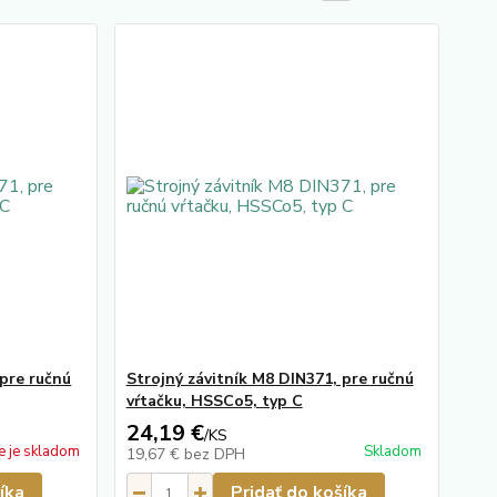
 pre ručnú
Strojný závitník M8 DIN371, pre ručnú
vŕtačku, HSSCo5, typ C
24,19 €
/
KS
e je skladom
Skladom
19,67 €
bez DPH
íka
Pridať do košíka