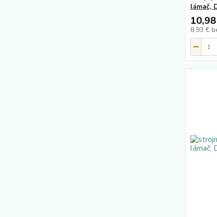
lámač, 
10,98
8,93 €
b