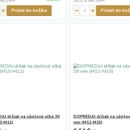
bez DPH
19,11 €
bez DPH
Pridať do košíka
Pridať do koš
J držiak na závitové očká 30
DOPREDAJ držiak na závitov
0-M11)
mm (M12-M15)