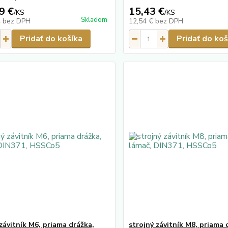
9 €
15,43 €
/
KS
/
KS
Skladom
€
bez DPH
12,54 €
bez DPH
Pridať do košíka
Pridať do koš
závitník M6, priama drážka,
strojný závitník M8, priama 