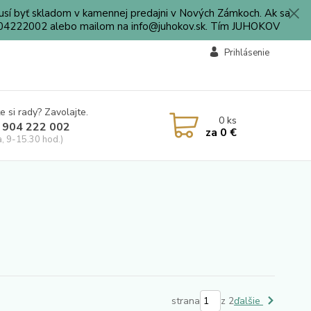
sí byť skladom v kamennej predajni v Nových Zámkoch. Ak sa
0904222002 alebo mailom na info@juhokov.sk. Tím JUHOKOV
Prihlásenie
e si rady? Zavolajte.
0
ks
 904 222 002
za
0 €
a, 9-15.30 hod.)
strana
z 2
ďalšie