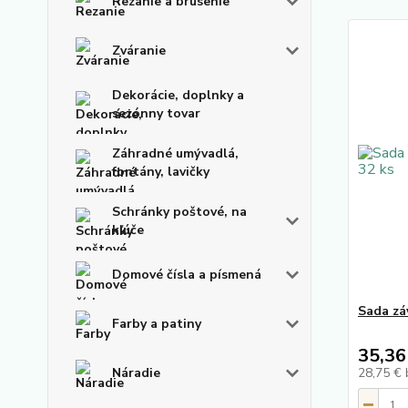
Rezanie a brúsenie
Zváranie
Dekorácie, doplnky a
sezónny tovar
Záhradné umývadlá,
fontány, lavičky
Schránky poštové, na
kľúče
Domové čísla a písmená
Sada zá
Farby a patiny
35,36
Náradie
28,75 €