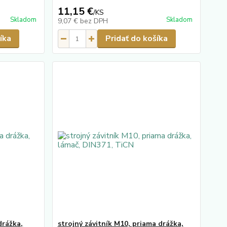
11,15 €
/
KS
Skladom
Skladom
9,07 €
bez DPH
íka
Pridať do košíka
drážka,
strojný závitník M10, priama drážka,