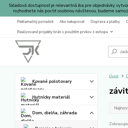
Skladová dostupnosť je relevantná iba pre objednávky vytv
rozhodnete nás poctiť osobnou návštevou, budeme samozr
Reklamačný poriadok
Ako nakupovať
Doprava a platby
Realizované projekty brán s použitím prvkov z eshopu
Úvod
D
Kované polotovary
závi
Hutnícky materiál
Najnov
Dom, dielňa, záhrada
Zobrazuje