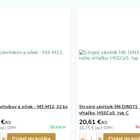
vitníkov a očiek - M3-M12, 32 ks
Strojný závitník M6 DIN371,
vŕtačku, HSSCo5, typ C
 €
20,61 €
/
KS
/
KS
Skladom
Ni
bez DPH
16,75 €
bez DPH
Pridať do košíka
Pridať do koš