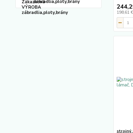
zábradlia,ploty,brány
244,2
198,61 
strojný 