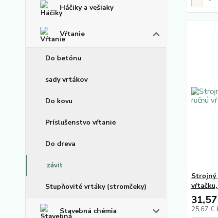
Háčiky a vešiaky
Vŕtanie
Do betónu
sady vrtákov
Do kovu
Príslušenstvo vŕtanie
Do dreva
závit
Strojný
vŕtačku
Stupňovité vrtáky (stromčeky)
31,57
25,67 €
Stavebná chémia