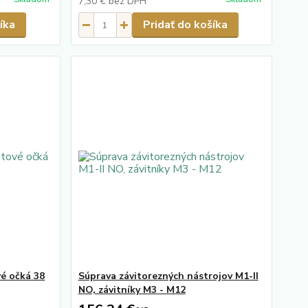
7,30 €
bez DPH
íka
Pridať do košíka
é očká 38
Súprava závitorezných nástrojov M1-II
NO, závitníky M3 - M12