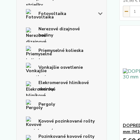
14,98 €
Fotovoltaika
Nerezové dizajnové
hodiny
Priemyselné kolieska
Vonkajšie osvetlenie
Elekromerové hliníkové
skrinky
Pergoly
Kovové pozinkované rošty
DOPREDA
mm (M1
Pozinkované kovové rošty