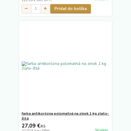
Pridať do košíka
farba antikorózna polomatná na zinok 1 kg zlato-
žltá
27,09 €
/
KS
Skladom
22,02 €
bez DPH