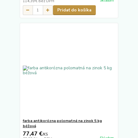
Skladom
114,39 €
bez DPH
Pridať do košíka
farba antikorózna polomatná na zinok 5 kg
béžová
77,47 €
/
KS