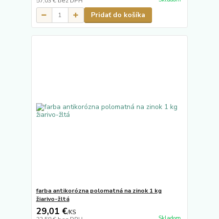
57,03 €
bez DPH
Pridať do košíka
farba antikorózna polomatná na zinok 1 kg
žiarivo-žltá
29,01 €
/
KS
Skladom