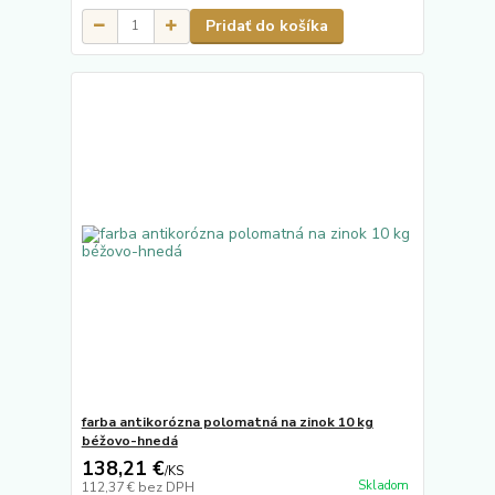
Pridať do košíka
farba antikorózna polomatná na zinok 10 kg
béžovo-hnedá
138,21 €
/
KS
Skladom
112,37 €
bez DPH