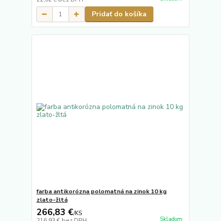
Pridať do košíka
farba antikorózna polomatná na zinok 10 kg
zlato-žltá
266,83 €
/
KS
Skladom
216,93 €
bez DPH