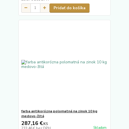
Pridať do košíka
farba antikorózna polomatná na zinok 10 kg
medovo-žltá
287,16 €
/
KS
Skladom
233,46 €
bez DPH