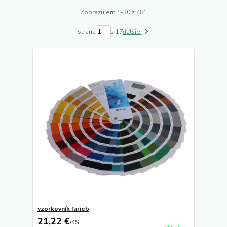
Zobrazujem 1-30 z 481
strana
z 17
ďalšie
vzorkovník farieb
21,22 €
/
KS