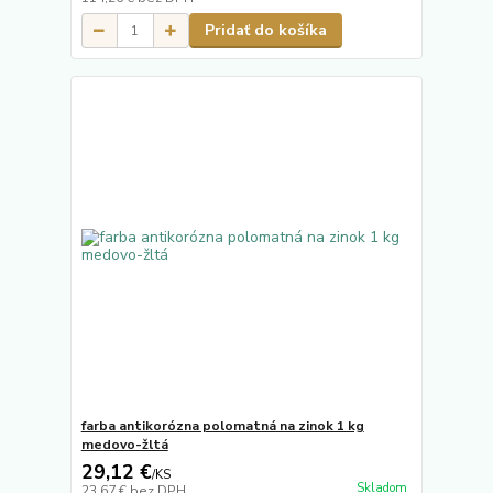
Pridať do košíka
farba antikorózna polomatná na zinok 1 kg
medovo-žltá
29,12 €
/
KS
Skladom
23,67 €
bez DPH