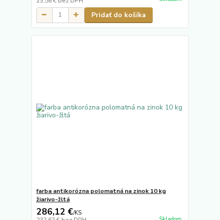
23,58 €
bez DPH
Pridať do košíka
farba antikorózna polomatná na zinok 10 kg
žiarivo-žltá
286,12 €
/
KS
Skladom