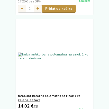
Skladom
17,25 €
bez DPH
Pridať do košíka
farba antikorózna polomatná na zinok 1 kg
zeleno-béžová
14,02 €
/
KS