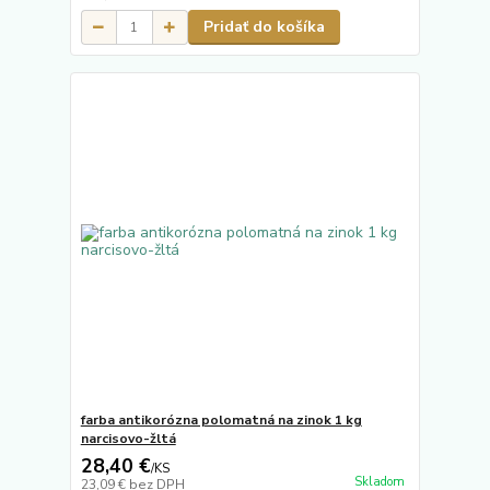
Pridať do košíka
farba antikorózna polomatná na zinok 1 kg
narcisovo-žltá
28,40 €
/
KS
Skladom
23,09 €
bez DPH