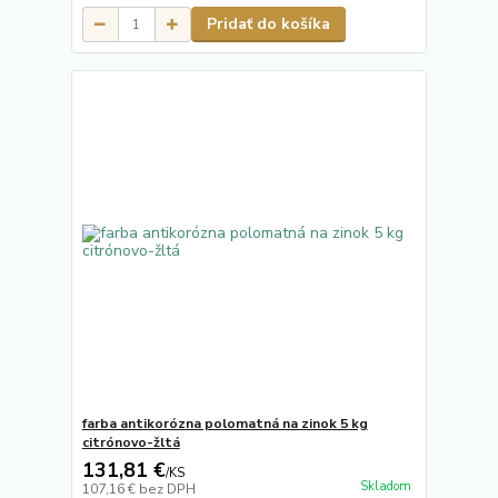
Pridať do košíka
farba antikorózna polomatná na zinok 5 kg
citrónovo-žltá
131,81 €
/
KS
Skladom
107,16 €
bez DPH