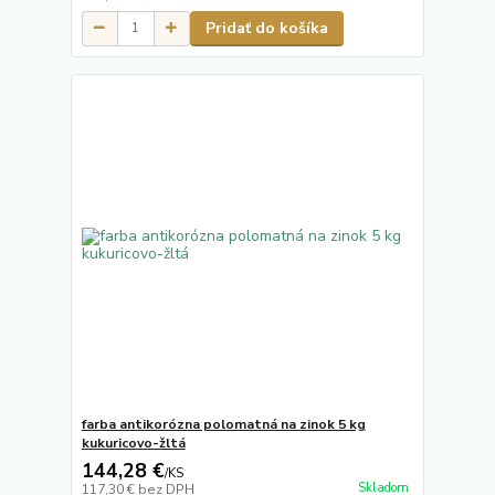
Pridať do košíka
farba antikorózna polomatná na zinok 5 kg
kukuricovo-žltá
144,28 €
/
KS
Skladom
117,30 €
bez DPH