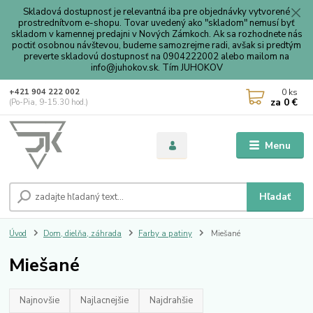
Skladová dostupnosť je relevantná iba pre objednávky vytvorené
prostrednítvom e-shopu. Tovar uvedený ako "skladom" nemusí byť
skladom v kamennej predajni v Nových Zámkoch. Ak sa rozhodnete nás
poctiť osobnou návštevou, budeme samozrejme radi, avšak si predtým
preverte skladovú dostupnosť na 0904222002 alebo mailom na
info@juhokov.sk. Tím JUHOKOV
0
ks
+421 904 222 002
za
0 €
(Po-Pia, 9-15.30 hod.)
Menu
Hľadať
Úvod
Dom, dielňa, záhrada
Farby a patiny
Miešané
Miešané
Najnovšie
Najlacnejšie
Najdrahšie