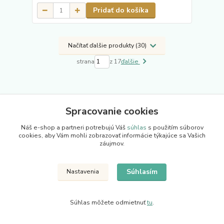
Pridať do košíka
Načítať ďalšie produkty (30)
strana
z 17
ďalšie
Spracovanie cookies
Náš e-shop a partneri potrebujú Váš
súhlas
s použitím súborov
cookies, aby Vám mohli zobrazovať informácie týkajúce sa Vašich
Novinky z nášho blogu
záujmov.
Súhlasím
Nastavenia
Súhlas môžete odmietnuť
tu
.