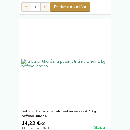
Pridať do košíka
farba antikorózna polomatná na zinok 1 kg
béžovo-hnedá
14,22 €
/
KS
Skladom
11,56 €
bez DPH