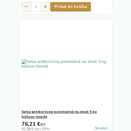
Pridať do košíka
farba antikorózna polomatná na zinok 5 kg
béžovo-hnedá
76,21 €
/
KS
Skladom
61,96 €
bez DPH