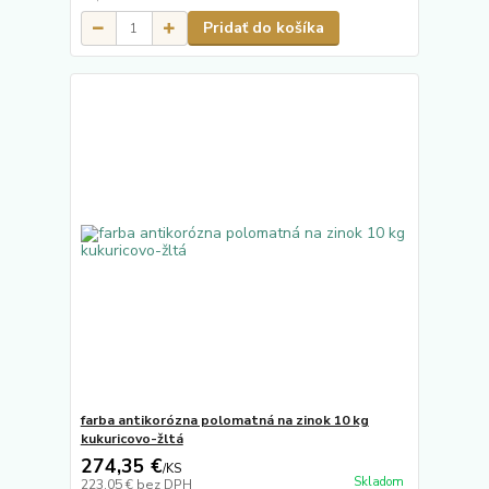
Pridať do košíka
farba antikorózna polomatná na zinok 10 kg
kukuricovo-žltá
274,35 €
/
KS
Skladom
223,05 €
bez DPH