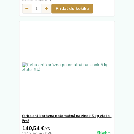
Pridať do košíka
farba antikorózna polomatná na zinok 5 kg zlato-
žltá
140,54 €
/
KS
Skladom
114,26 €
bez DPH