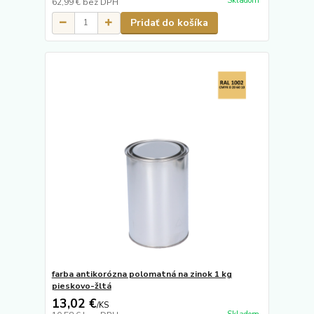
Skladom
62,99 €
bez DPH
Pridať do košíka
farba antikorózna polomatná na zinok 1 kg
pieskovo-žltá
13,02 €
/
KS