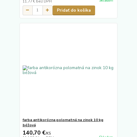
Skladom
11,77 €
bez DPH
Pridať do košíka
farba antikorózna polomatná na zinok 10 kg
béžová
140,70 €
/
KS