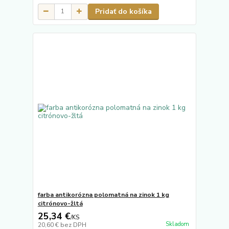
Pridať do košíka
farba antikorózna polomatná na zinok 1 kg
citrónovo-žltá
25,34 €
/
KS
Skladom
20,60 €
bez DPH