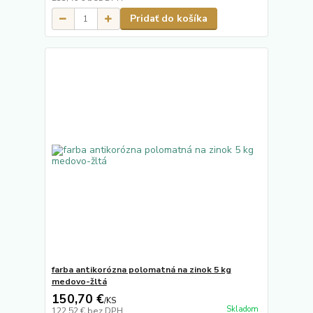
Pridať do košíka
farba antikorózna polomatná na zinok 5 kg
medovo-žltá
150,70 €
/
KS
Skladom
122,52 €
bez DPH