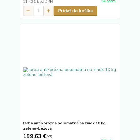
Skladom
11,40 €
bez DPH
Pridať do košíka
farba antikorózna polomatná na zinok 10 kg
zeleno-béžová
159,63 €
/
KS