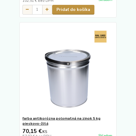
102,51 €
bez DPH
Pridať do košíka
farba antikorózna polomatná na zinok 5 kg
pieskovo-žltá
70,15 €
/
KS
Skladom