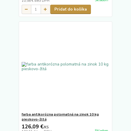
Skladom
10,58 €
bez DPH
Pridať do košíka
farba antikorózna polomatná na zinok 10 kg
pieskovo-žltá
126,09 €
/
KS
Skladom