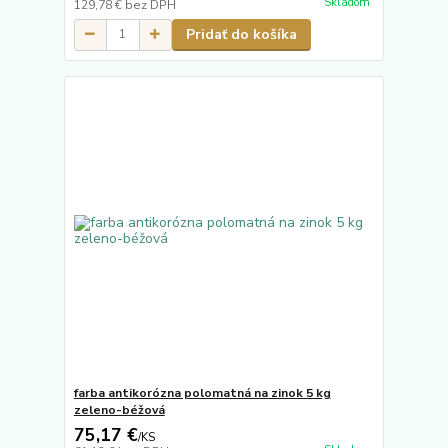
Skladom
129,78 €
bez DPH
Pridať do košíka
farba antikorózna polomatná na zinok 5 kg
zeleno-béžová
75,17 €
/
KS