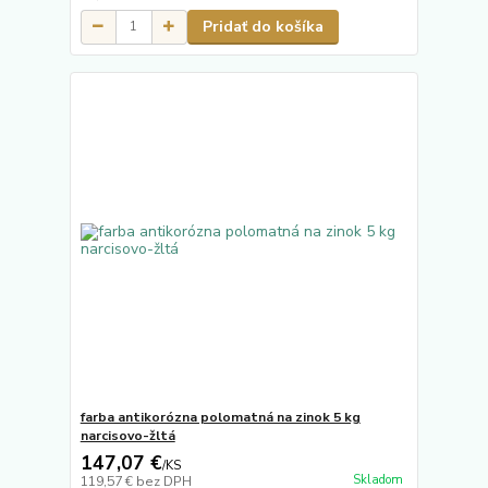
Pridať do košíka
farba antikorózna polomatná na zinok 5 kg
narcisovo-žltá
147,07 €
/
KS
Skladom
119,57 €
bez DPH