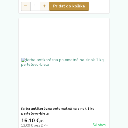
Pridať do košíka
farba antikorózna polomatná na zinok 1 kg
perleťovo-biela
16,10 €
/
KS
Skladom
13,09 €
bez DPH