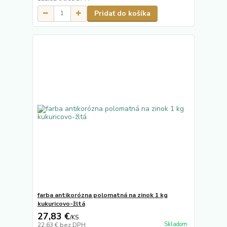
Pridať do košíka
farba antikorózna polomatná na zinok 1 kg
kukuricovo-žltá
27,83 €
/
KS
Skladom
22,63 €
bez DPH