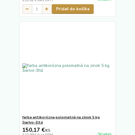
232,62 €
bez DPH
Pridať do košíka
farba antikorózna polomatná na zinok 5 kg
žiarivo-žltá
150,17 €
/
KS
Skladom
122,09 €
bez DPH