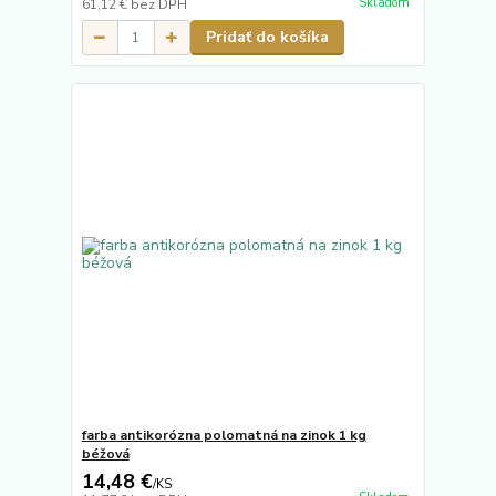
Skladom
61,12 €
bez DPH
Pridať do košíka
farba antikorózna polomatná na zinok 1 kg
béžová
14,48 €
/
KS