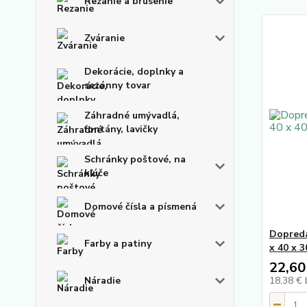
Rezanie a brúsenie
Zváranie
Dekorácie, doplnky a
sezónny tovar
Záhradné umývadlá,
fontány, lavičky
Schránky poštové, na
kľúče
Domové čísla a písmená
Dopreda
Farby a patiny
x 40 x 
22,60
Náradie
18,38 €