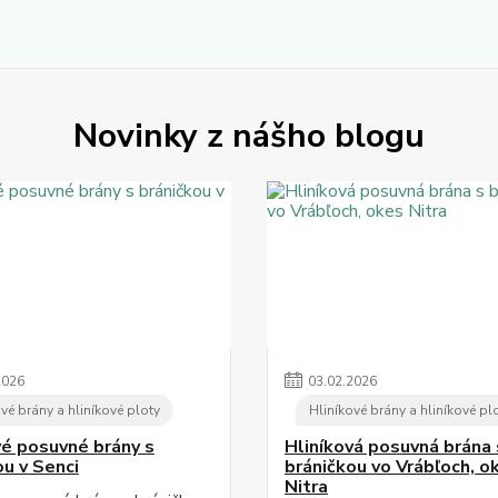
Novinky z nášho blogu
2026
03
.
02
.
2026
vé brány a hliníkové ploty
Hliníkové brány a hliníkové pl
vé posuvné brány s
Hliníková posuvná brána 
ou v Senci
bráničkou vo Vrábľoch, o
Nitra