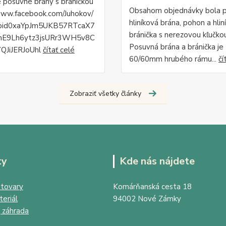
é posuvné brány s bráničkou
Obsahom objednávky bola 
www.facebook.com/Juhokov/
hliníková brána, pohon a hlin
fbid0xaYpJm5UKB57RTcaX7
bránička s nerezovou kľučko
mE9Lh6ytz3jsURr3WH5v8C
Posuvná brána a bránička je
QJiJERJoUhl
čítať celé
60/60mm hrubého rámu...
čí
Zobraziť všetky články
ty
Kde nás nájdete
tovary
Komárňanská cesta 18
eriál
94002 Nové Zámky
 záhrada