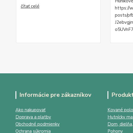
Hliníkov
čítať celé
https://
posts/p
J2ebvgj
o5UVnF7
Informácie pre zákazníkov
Produk
Ako nakupovať
Kované polo
Doprava a platby
Hutnícky mat
Obchodné podmienky
Dom, dielňa,
Ochrana súkromia
Pohony