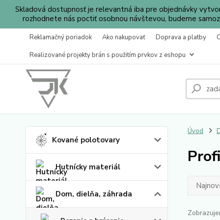
Skladová dostupnosť je relevantná iba pre objednávky vytv
rozhodnete nás poctiť osobnou návštevou, budeme samozr
Reklamačný poriadok
Ako nakupovať
Doprava a platby
Realizované projekty brán s použitím prvkov z eshopu
Úvod
D
Kované polotovary
Prof
Hutnícky materiál
Najnov
Dom, dielňa, záhrada
Zobrazuje