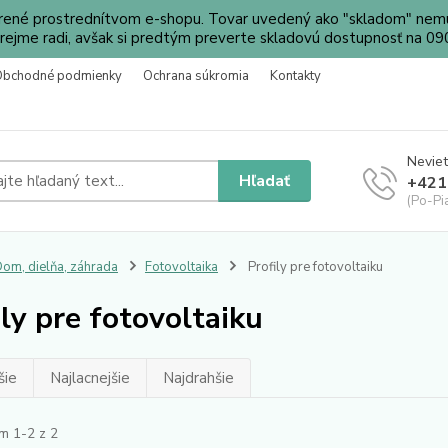
orené prostrednítvom e-shopu. Tovar uvedený ako "skladom" nemu
ejme radi, avšak si predtým preverte skladovú dostupnosť na 
Obchodné podmienky
Ochrana súkromia
Kontakty
Neviet
Hľadať
+421
(Po-Pi
om, dielňa, záhrada
Fotovoltaika
Profily pre fotovoltaiku
ily pre fotovoltaiku
šie
Najlacnejšie
Najdrahšie
m 1-2 z 2