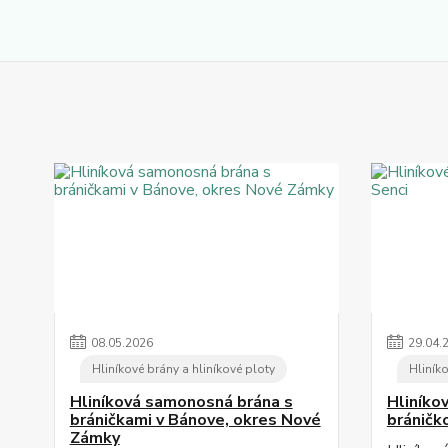
08
.
05
.
2026
29
.
04
.
Hliníkové brány a hliníkové ploty
Hliníko
Hliníková samonosná brána s
Hliníko
bráničkami v Bánove, okres Nové
bráničk
Zámky