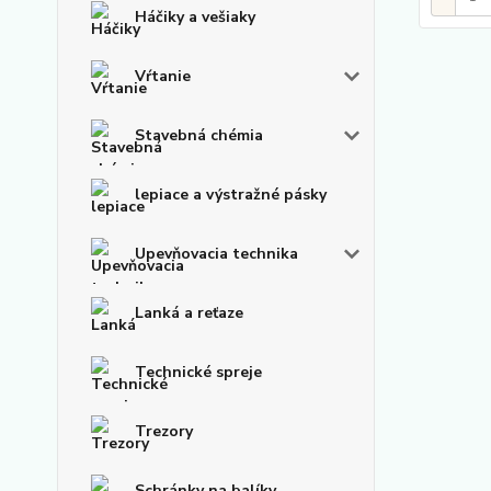
Háčiky a vešiaky
Vŕtanie
Stavebná chémia
lepiace a výstražné pásky
Upevňovacia technika
Lanká a reťaze
Technické spreje
Trezory
Schránky na balíky