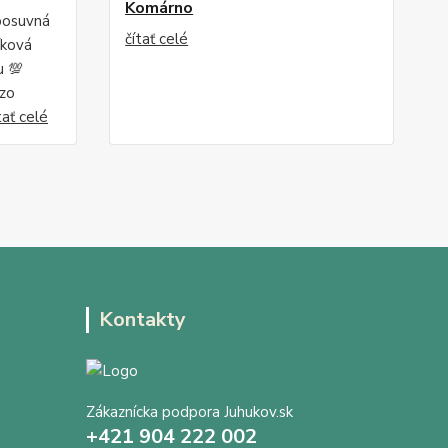
Komárno
posuvná
čítať celé
íková
u 💯
 zo
tať celé
Kontakty
Zákaznícka podpora Juhukov.sk
+421 904 222 002