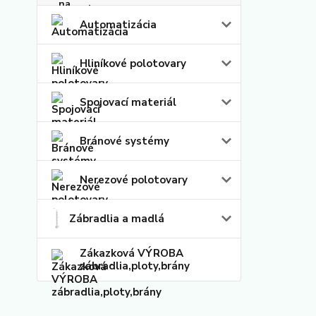
Automatizácia
Hliníkové polotovary
Spojovací materiál
Bránové systémy
Nerezové polotovary
Zábradlia a madlá
Zákazková VÝROBA
zábradlia,ploty,brány