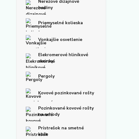
Nerezové dizajnové
hodiny
Priemyselné kolieska
Vonkajšie osvetlenie
Elekromerové hliníkové
skrinky
Pergoly
Kovové pozinkované rošty
Pozinkované kovové rošty
na schody
Prístrešok na smetné
koše