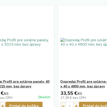
j Profil pre solárne panely, 40
Dopredaj Profil pre solárne 
3015 mm, bez úpravy
x 40 x 4800 mm, bez úpravy
 €
33,55 €
/
KS
/
KS
Skladom
bez DPH
27,28 €
bez DPH
Pridať do košíka
Pridať do koš