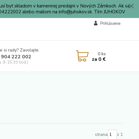
sí byť skladom v kamennej predajni v Nových Zámkoch. Ak sa
0904222002 alebo mailom na info@juhokov.sk. Tím JUHOKOV
Prihlásenie
e si rady? Zavolajte.
0
ks
 904 222 002
za
0 €
a, 9-15.30 hod.)
strana
z 1