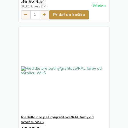
36,92 €
/
KS
Skladom
30,01 €
bez DPH
Pridať do košíka
Riedidlo pre patiny/grafitové/RAL farby od
výrobcu W+S