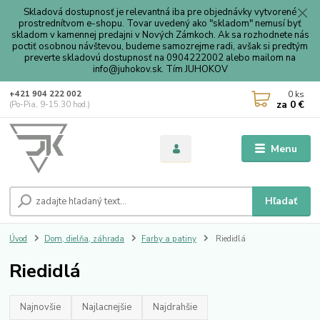
Skladová dostupnosť je relevantná iba pre objednávky vytvorené
prostrednítvom e-shopu. Tovar uvedený ako "skladom" nemusí byť
skladom v kamennej predajni v Nových Zámkoch. Ak sa rozhodnete nás
poctiť osobnou návštevou, budeme samozrejme radi, avšak si predtým
preverte skladovú dostupnosť na 0904222002 alebo mailom na
info@juhokov.sk. Tím JUHOKOV
0
ks
+421 904 222 002
za
0 €
(Po-Pia, 9-15.30 hod.)
Menu
Hľadať
Úvod
Dom, dielňa, záhrada
Farby a patiny
Riedidlá
Riedidlá
Najnovšie
Najlacnejšie
Najdrahšie