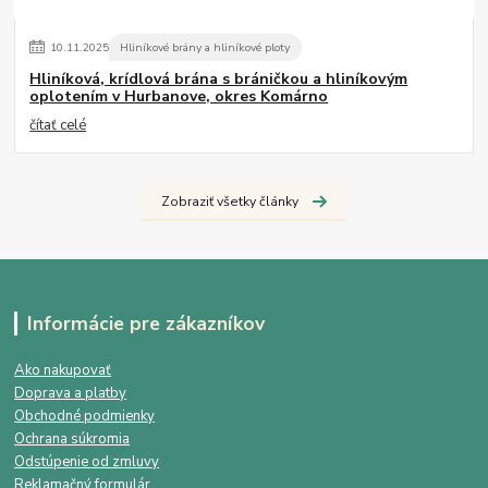
10
.
11
.
2025
Hliníkové brány a hliníkové ploty
Hliníková, krídlová brána s bráničkou a hliníkovým
oplotením v Hurbanove, okres Komárno
čítať celé
Zobraziť všetky články
Informácie pre zákazníkov
Ako nakupovať
Doprava a platby
Obchodné podmienky
Ochrana súkromia
Odstúpenie od zmluvy
Reklamačný formulár