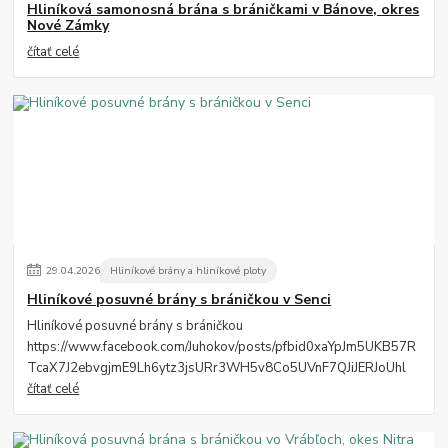
Hliníková samonosná brána s bráničkami v Bánove, okres
Nové Zámky
čítať celé
29
.
04
.
2026
Hliníkové brány a hliníkové ploty
Hliníkové posuvné brány s bráničkou v Senci
Hliníkové posuvné brány s bráničkou
https://www.facebook.com/Juhokov/posts/pfbid0xaYpJm5UKB57R
TcaX7J2ebvgjmE9Lh6ytz3jsURr3WH5v8Co5UVnF7QJiJERJoUhl
čítať celé