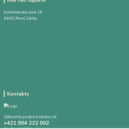
Kde nás nájdete
Komárňanská cesta 18
94002 Nové Zámky
Kontakty
Zákaznícka podpora Juhukov.sk
+421 904 222 002
(Po-Pia, 9-15.30 hod.)