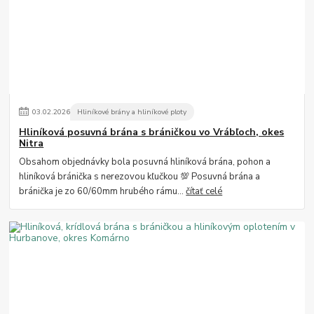
03
.
02
.
2026
Hliníkové brány a hliníkové ploty
Hliníková posuvná brána s bráničkou vo Vrábľoch, okes
Nitra
Obsahom objednávky bola posuvná hliníková brána, pohon a
hliníková bránička s nerezovou kľučkou 💯 Posuvná brána a
bránička je zo 60/60mm hrubého rámu...
čítať celé