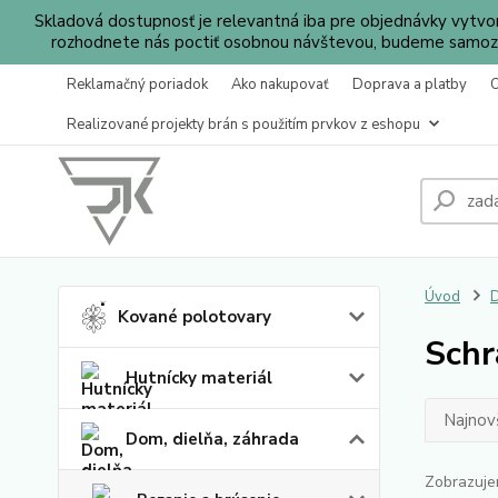
Skladová dostupnosť je relevantná iba pre objednávky vytv
rozhodnete nás poctiť osobnou návštevou, budeme samozr
Reklamačný poriadok
Ako nakupovať
Doprava a platby
Realizované projekty brán s použitím prvkov z eshopu
Úvod
D
Kované polotovary
Schr
Hutnícky materiál
Najnov
Dom, dielňa, záhrada
Zobrazuje