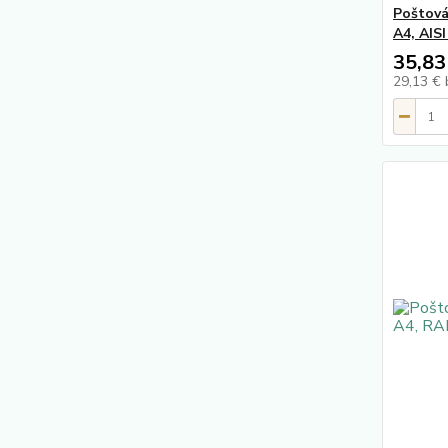
Poštová
A4, AIS
35,83
29,13 €