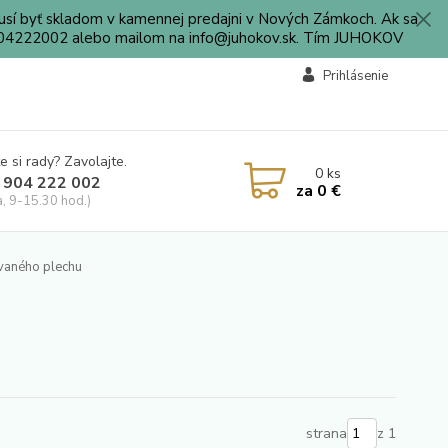
sí byť skladom v kamennej predajni v Nových Zámkoch. Ak sa
0904222002 alebo mailom na info@juhokov.sk. Tím JUHOKOV
Prihlásenie
e si rady? Zavolajte.
0
ks
 904 222 002
za
0 €
a, 9-15.30 hod.)
vaného plechu
strana
z 1