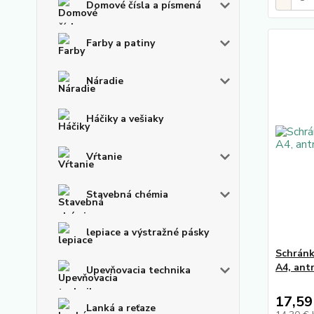
Domové čísla a písmená
Farby a patiny
Náradie
Háčiky a vešiaky
Vŕtanie
Stavebná chémia
lepiace a výstražné pásky
Schránk
A4, ant
Upevňovacia technika
17,59
Lanká a reťaze