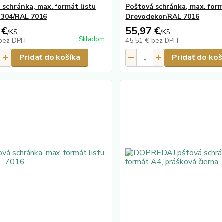
 schránka, max. formát listu
Poštová schránka, max. for
I 304/RAL 7016
Drevodekor/RAL 7016
 €
55,97 €
/
KS
/
KS
Skladom
bez DPH
45,51 €
bez DPH
Pridať do košíka
Pridať do koš