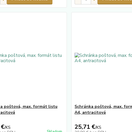
a poštová, max. formát listu
Schránka poštová, max. form
racitová
A4, antracitová
 €
25,71 €
/
KS
/
KS
Skladom