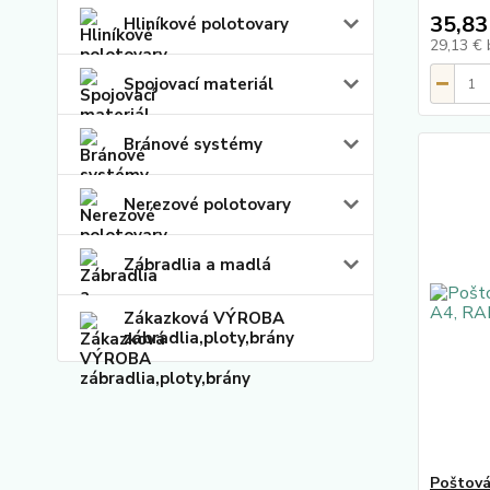
35,83
Hliníkové polotovary
29,13 €
Spojovací materiál
Bránové systémy
Nerezové polotovary
Zábradlia a madlá
Zákazková VÝROBA
zábradlia,ploty,brány
Poštová