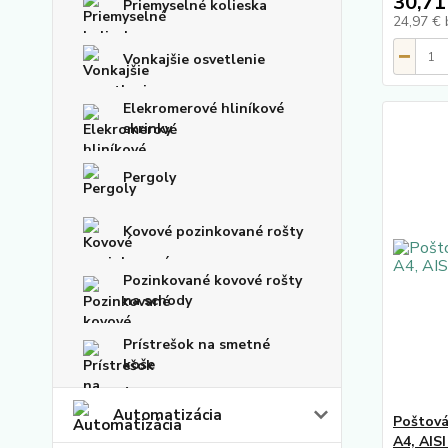
30,71
Priemyselné kolieska
24,97 €
Vonkajšie osvetlenie
Elekromerové hliníkové
skrinky
Pergoly
Kovové pozinkované rošty
Pozinkované kovové rošty
na schody
Prístrešok na smetné
koše
Automatizácia
Poštová
A4, AIS