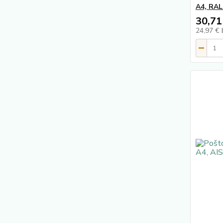
A4, RAL
30,71
24,97 €