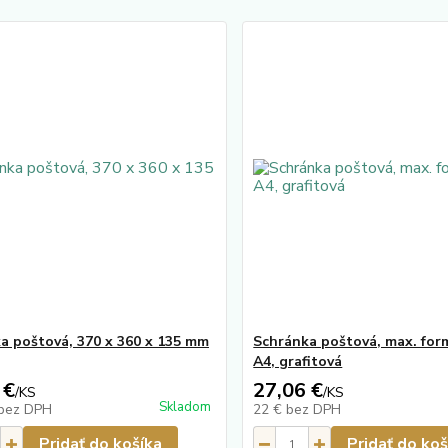
a poštová, 370 x 360 x 135 mm
Schránka poštová, max. form
A4, grafitová
 €
27,06 €
/
KS
/
KS
Skladom
bez DPH
22 €
bez DPH
Pridať do košíka
Pridať do koš