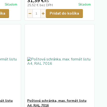
31,39 €
/
KS
Skladom
Skladom
25,52 €
bez DPH
íka
Pridať do košíka
át listu
Poštová schránka, max. formát listu
A4, RAL 7016