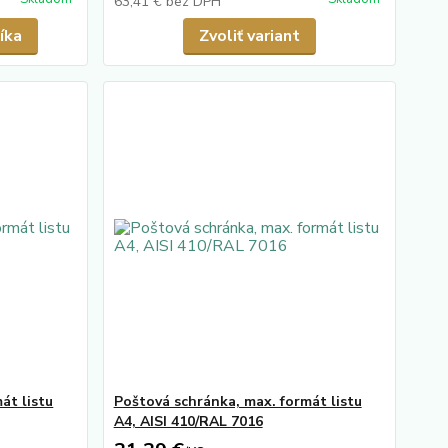
63,41 €
bez DPH
íka
Zvoliť variant
át listu
Poštová schránka, max. formát listu
A4, AISI 410/RAL 7016