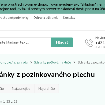
orené prostrednítvom e-shopu. Tovar uvedený ako "skladom" nemu
ejme radi, avšak si predtým preverte skladovú dostupnosť na 
Obchodné podmienky
Ochrana súkromia
Kontakty
Neviet
Hľadať
+421
(Po-Pi
om, dielňa, záhrada
Schránky poštové, na kľúče
Schránky z pozinko
ánky z pozinkovaného plechu
šie
Najlacnejšie
Najdrahšie
m 1-23 z 23