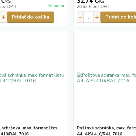
 €
32,74 €
/
KS
/
KS
Skladom
bez DPH
26,62 €
bez DPH
Pridať do košíka
Pridať do koš
 schránka, max. formát listu
Poštová schránka, max. form
I 410/RAL 7016
A4, AISI 410/RAL 7016