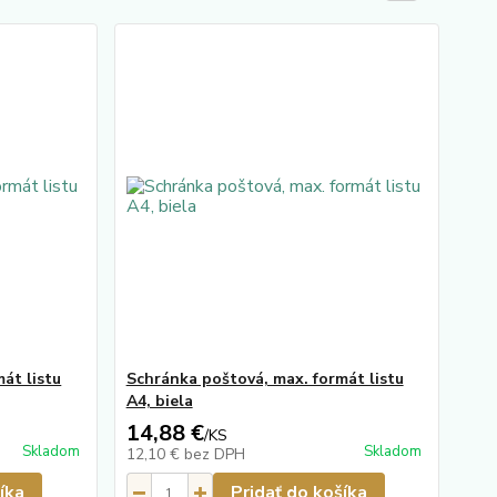
át listu
Schránka poštová, max. formát listu
A4, biela
14,88 €
/
KS
Skladom
Skladom
12,10 €
bez DPH
íka
Pridať do košíka