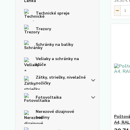
14,30 €
Technické spreje
Trezory
Schránky na balíky
Vešiaky a schránky na
kľúče
Zátky, striešky, nivelačné
nožičky
Fotovoltaika
Nerezové dizajnové
Poštová
hodiny
A4, RAL