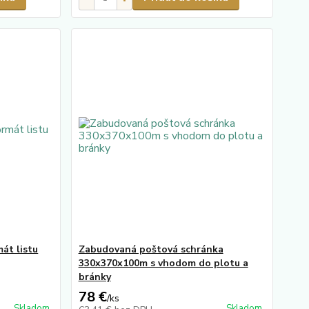
át listu
Zabudovaná poštová schránka
330x370x100m s vhodom do plotu a
bránky
78 €
/
ks
Skladom
Skladom