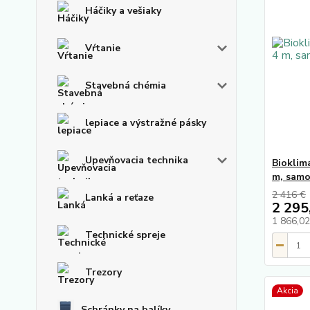
Háčiky a vešiaky
Vŕtanie
Stavebná chémia
lepiace a výstražné pásky
Upevňovacia technika
Bioklima
m, samo
2 416 €
Lanká a reťaze
2 295
1 866,0
Technické spreje
Trezory
Akcia
Schránky na balíky