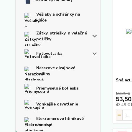
Vešiaky a schránky na
kľúče
Zátky, striešky, nivelačné
nožičky
Fotovoltaika
Nerezové dizajnové
hodiny
Spájací
Priemyselné kolieska
56,31 €
53,50
Vonkajšie osvetlenie
43,49 €
Elekromerové hliníkové
skrinky