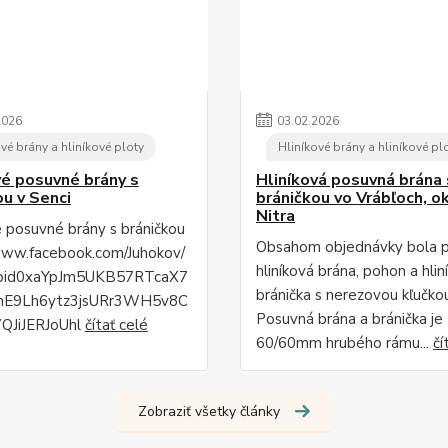
2026
03
.
02
.
2026
vé brány a hliníkové ploty
Hliníkové brány a hliníkové pl
vé posuvné brány s
Hliníková posuvná brána 
ou v Senci
bráničkou vo Vrábľoch, o
Nitra
é posuvné brány s bráničkou
Obsahom objednávky bola 
www.facebook.com/Juhokov/
hliníková brána, pohon a hlin
fbid0xaYpJm5UKB57RTcaX7
bránička s nerezovou kľučko
mE9Lh6ytz3jsURr3WH5v8C
Posuvná brána a bránička je
QJiJERJoUhl
čítať celé
60/60mm hrubého rámu...
čí
Zobraziť všetky články