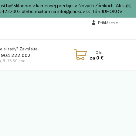
sí byť skladom v kamennej predajni v Nových Zámkoch. Ak sa
0904222002 alebo mailom na info@juhokov.sk. Tím JUHOKOV
Prihlásenie
e si rady? Zavolajte.
0
ks
 904 222 002
za
0 €
a, 9-15.30 hod.)