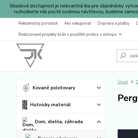
Skladová dostupnosť je relevantná iba pre objednávky vytv
rozhodnete nás poctiť osobnou návštevou, budeme samozr
Reklamačný poriadok
Ako nakupovať
Doprava a platby
Realizované projekty brán s použitím prvkov z eshopu
Úvod
D
Kované polotovary
Perg
Hutnícky materiál
Dom, dielňa, záhrada