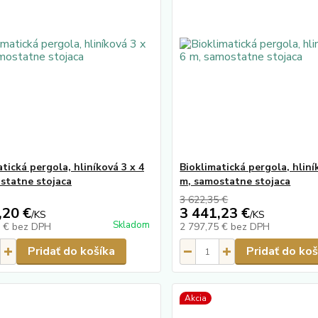
tická pergola, hliníková 3 x 4
Bioklimatická pergola, hliní
statne stojaca
m, samostatne stojaca
3 622,35 €
,20 €
3 441,23 €
/
KS
/
KS
Skladom
2 €
bez DPH
2 797,75 €
bez DPH
Pridať do košíka
Pridať do koš
Akcia