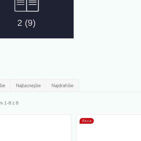
šie
Najlacnejšie
Najdrahšie
m 1-8 z 8
Akcia