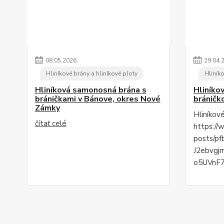
08
.
05
.
2026
29
.
04
.
Hliníkové brány a hliníkové ploty
Hliníko
Hliníková samonosná brána s
Hliníko
bráničkami v Bánove, okres Nové
bráničk
Zámky
Hliníkov
čítať celé
https://
posts/p
J2ebvgj
o5UVnF7