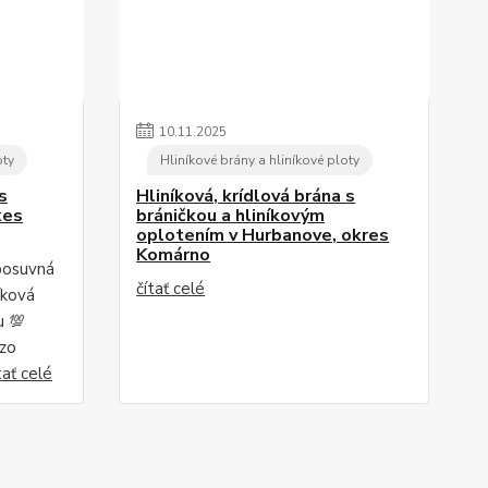
10
.
11
.
2025
oty
Hliníkové brány a hliníkové ploty
s
Hliníková, krídlová brána s
kes
bráničkou a hliníkovým
oplotením v Hurbanove, okres
Komárno
posuvná
čítať celé
íková
u 💯
 zo
tať celé