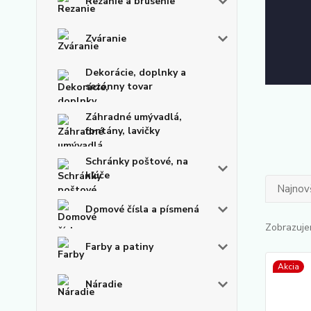
Rezanie a brúsenie
Zváranie
Dekorácie, doplnky a
sezónny tovar
Záhradné umývadlá,
fontány, lavičky
Schránky poštové, na
kľúče
Najnov
Domové čísla a písmená
Zobrazuje
Farby a patiny
Akcia
Náradie