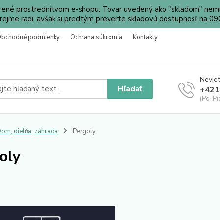
orené prostrednítvom e-shopu. Tovar uvedený ako "skladom" nemu
ejme radi, avšak si predtým preverte skladovú dostupnosť na 
Obchodné podmienky
Ochrana súkromia
Kontakty
Neviet
Hľadať
+421
(Po-Pi
om, dielňa, záhrada
Pergoly
oly