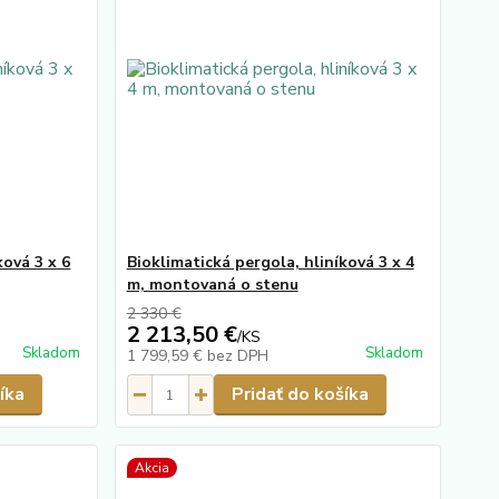
ková 3 x 6
Bioklimatická pergola, hliníková 3 x 4
m, montovaná o stenu
2 330 €
2 213,50 €
/
KS
Skladom
Skladom
1 799,59 €
bez DPH
íka
Pridať do košíka
Akcia