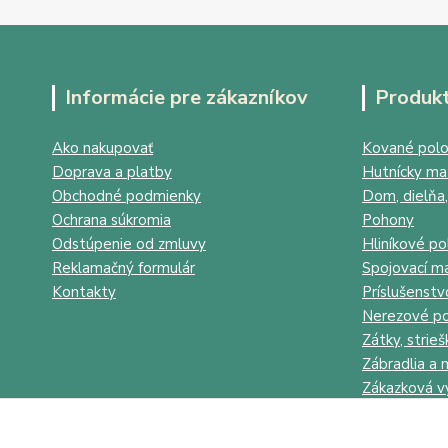
Informácie pre zákazníkov
Produk
Ako nakupovať
Kované polo
Doprava a platby
Hutnícky mat
Obchodné podmienky
Dom, dielňa,
Ochrana súkromia
Pohony
Odstúpenie od zmluvy
Hliníkové po
Reklamačný formulár
Spojovací ma
Kontakty
Príslušenstv
Nerezové po
Zátky, strieš
Zábradlia a 
Zákazková v