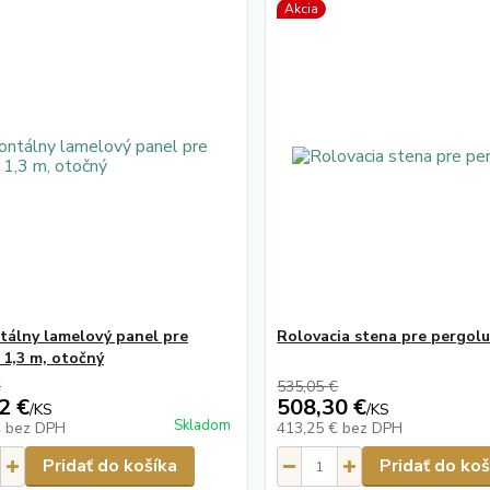
Akcia
tálny lamelový panel pre
Rolovacia stena pre pergolu
 1,3 m, otočný
€
535,05 €
2 €
508,30 €
/
KS
/
KS
Skladom
€
bez DPH
413,25 €
bez DPH
Pridať do košíka
Pridať do koš