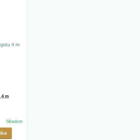
 4 m
Skladom
íka