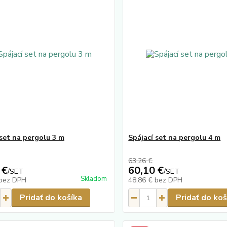
 set na pergolu 3 m
Spájací set na pergolu 4 m
63,26 €
 €
60,10 €
/
SET
/
SET
Skladom
bez DPH
48,86 €
bez DPH
Pridať do košíka
Pridať do koš