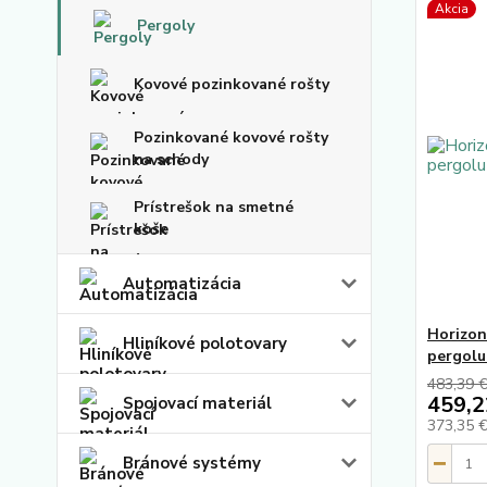
Akcia
Pergoly
Kovové pozinkované rošty
Pozinkované kovové rošty
na schody
Prístrešok na smetné
koše
Automatizácia
Horizon
Hliníkové polotovary
pergolu
483,39 
459,2
Spojovací materiál
373,35 
Bránové systémy