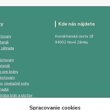
ty
Kde nás nájdete
tovary
Komárňanská cesta 18
eriál
94002 Nové Zámky
 záhrada
lotovary
teriál
o pre brány
lotovary
ky, nivelačné nohy
madlá
ýroba brán a plotov
Spracovanie cookies