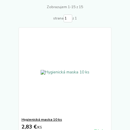
Zobrazujem 1-15 z 15
strana
z 1
Hygienická maska 10 ks
2,83 €
/
KS