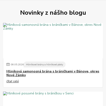
Novinky z nášho blogu
08
.
05
.
2026
Hliníkové brány a hliníkové ploty
Hliníková samonosná brána s bráničkami v Bánove, okres
Nové Zámky
čítať celé