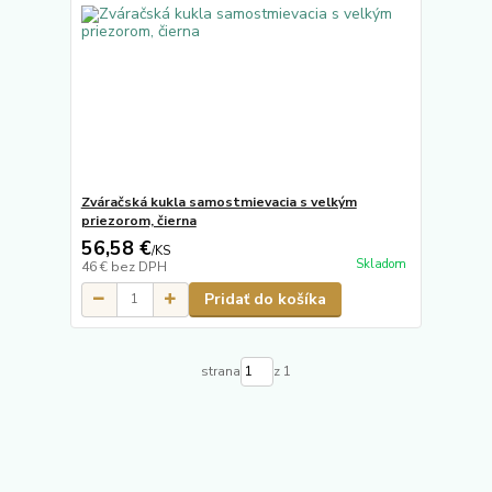
Zváračská kukla samostmievacia s velkým
priezorom, čierna
56,58 €
/
KS
Skladom
46 €
bez DPH
Pridať do košíka
strana
z 1