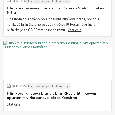
03
.
02
.
2026
Hliníkové brány a hliníkové ploty
Hliníková posuvná brána s bráničkou vo Vrábľoch, okes
Nitra
Obsahom objednávky bola posuvná hliníková brána, pohon a
hliníková bránička s nerezovou kľučkou 💯 Posuvná brána a
bránička je zo 60/60mm hrubého rámu...
čítať celé
10
.
11
.
2025
Hliníkové brány a hliníkové ploty
Hliníková, krídlová brána s bráničkou a hliníkovým
oplotením v Hurbanove, okres Komárno
čítať celé