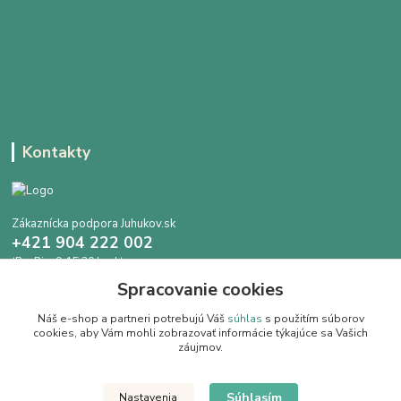
Kontakty
Zákaznícka podpora Juhukov.sk
+421 904 222 002
(Po-Pia, 9-15.30 hod.)
Spracovanie cookies
info@juhokov.sk
Náš e-shop a partneri potrebujú Váš
súhlas
s použitím súborov
cookies, aby Vám mohli zobrazovať informácie týkajúce sa Vašich
záujmov.
Upravit sběr cookies.
Súhlasím
Nastavenia