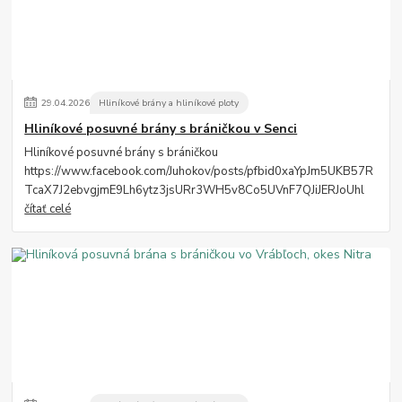
29
.
04
.
2026
Hliníkové brány a hliníkové ploty
Hliníkové posuvné brány s bráničkou v Senci
Hliníkové posuvné brány s bráničkou
https://www.facebook.com/Juhokov/posts/pfbid0xaYpJm5UKB57R
TcaX7J2ebvgjmE9Lh6ytz3jsURr3WH5v8Co5UVnF7QJiJERJoUhl
čítať celé