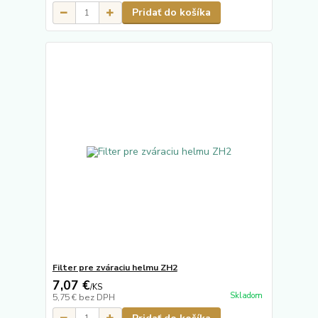
Pridať do košíka
Filter pre zváraciu helmu ZH2
7,07 €
/
KS
Skladom
5,75 €
bez DPH