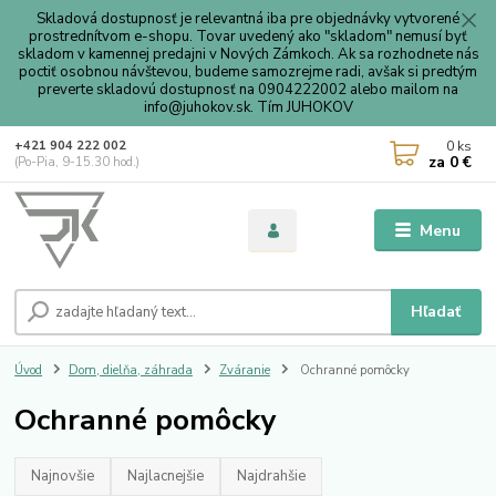
Skladová dostupnosť je relevantná iba pre objednávky vytvorené
prostrednítvom e-shopu. Tovar uvedený ako "skladom" nemusí byť
skladom v kamennej predajni v Nových Zámkoch. Ak sa rozhodnete nás
poctiť osobnou návštevou, budeme samozrejme radi, avšak si predtým
preverte skladovú dostupnosť na 0904222002 alebo mailom na
info@juhokov.sk. Tím JUHOKOV
0
ks
+421 904 222 002
za
0 €
(Po-Pia, 9-15.30 hod.)
Menu
Hľadať
Úvod
Dom, dielňa, záhrada
Zváranie
Ochranné pomôcky
Ochranné pomôcky
Najnovšie
Najlacnejšie
Najdrahšie