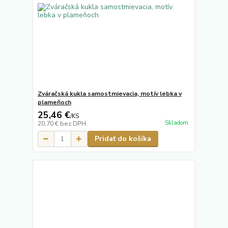
Zváračská kukla samostmievacia, motív lebka v
plameňoch
25,46 €
/
KS
Skladom
20,70 €
bez DPH
Pridať do košíka