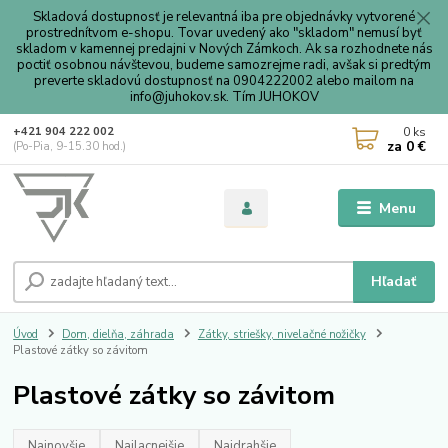
Skladová dostupnosť je relevantná iba pre objednávky vytvorené
prostrednítvom e-shopu. Tovar uvedený ako "skladom" nemusí byť
skladom v kamennej predajni v Nových Zámkoch. Ak sa rozhodnete nás
poctiť osobnou návštevou, budeme samozrejme radi, avšak si predtým
preverte skladovú dostupnosť na 0904222002 alebo mailom na
info@juhokov.sk. Tím JUHOKOV
0
ks
+421 904 222 002
za
0 €
(Po-Pia, 9-15.30 hod.)
Menu
Hľadať
Úvod
Dom, dielňa, záhrada
Zátky, striešky, nivelačné nožičky
Plastové zátky so závitom
Plastové zátky so závitom
Najnovšie
Najlacnejšie
Najdrahšie