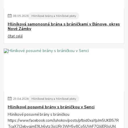
08
.
05
.
2026
Hliníkové brány a hliníkové ploty
Hliníková samonosná brána s bráničkami v Bánove, okres
Nové Zámky
čítať celé
29
.
04
.
2026
Hliníkové brány a hliníkové ploty
Hliníkové posuvné brány s bráničkou v Senci
Hliníkové posuvné brány s bráničkou
https://www.facebook.com/Juhokov/posts/pfbid0xaYpJm5UKB57R
TcaX7J2ebvgjmE9Lh6ytz3jsURr3WH5v8Co5UVnF7QJiJERJoUhl