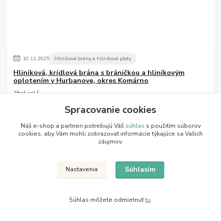
10
.
11
.
2025
Hliníkové brány a hliníkové ploty
Hliníková, krídlová brána s bráničkou a hliníkovým
oplotením v Hurbanove, okres Komárno
čítať celé
Spracovanie cookies
Náš e-shop a partneri potrebujú Váš
súhlas
s použitím súborov
Zobraziť všetky články
cookies, aby Vám mohli zobrazovať informácie týkajúce sa Vašich
záujmov.
Súhlasím
Nastavenia
Informácie pre zákazníkov
Súhlas môžete odmietnuť
tu
.
Ako nakupovať
Doprava a platby