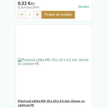
0,32 €
/
KS
Skladom
0,26 €
bez DPH
Pridať do košíka
Plastová zátka M8, 25 x 20 x 6,2 mm, čierna, so
závitom PE