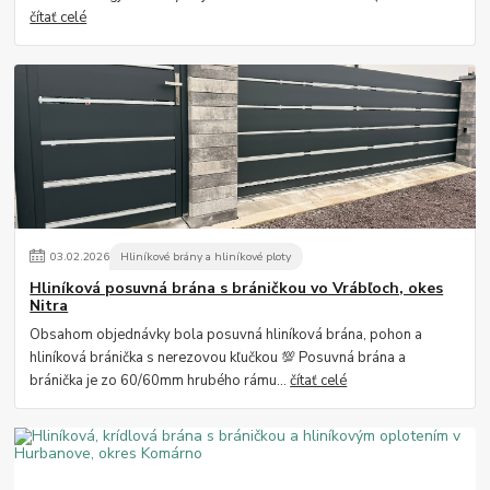
čítať celé
03
.
02
.
2026
Hliníkové brány a hliníkové ploty
Hliníková posuvná brána s bráničkou vo Vrábľoch, okes
Nitra
Obsahom objednávky bola posuvná hliníková brána, pohon a
hliníková bránička s nerezovou kľučkou 💯 Posuvná brána a
bránička je zo 60/60mm hrubého rámu...
čítať celé