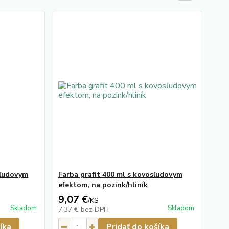
sľudovym
Farba grafit 400 ml s kovosľudovym
efektom, na pozink/hliník
9,07 €
/
KS
Skladom
Skladom
7,37 €
bez DPH
íka
Pridať do košíka