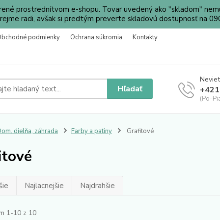
orené prostrednítvom e-shopu. Tovar uvedený ako "skladom" nemu
ejme radi, avšak si predtým preverte skladovú dostupnosť na 
Obchodné podmienky
Ochrana súkromia
Kontakty
Neviet
Hľadať
+421
(Po-Pi
om, dielňa, záhrada
Farby a patiny
Grafitové
itové
šie
Najlacnejšie
Najdrahšie
m 1-10 z 10