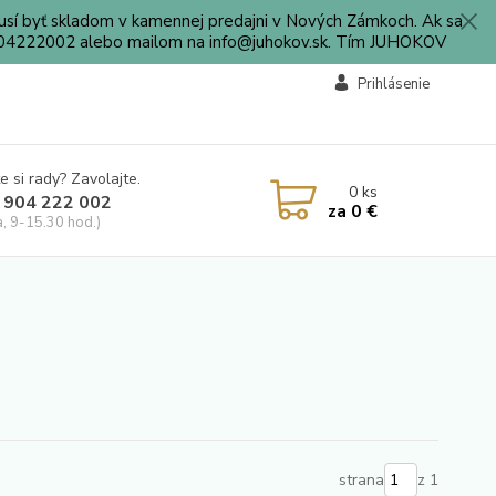
sí byť skladom v kamennej predajni v Nových Zámkoch. Ak sa
0904222002 alebo mailom na info@juhokov.sk. Tím JUHOKOV
Prihlásenie
e si rady? Zavolajte.
0
ks
 904 222 002
za
0 €
a, 9-15.30 hod.)
strana
z 1