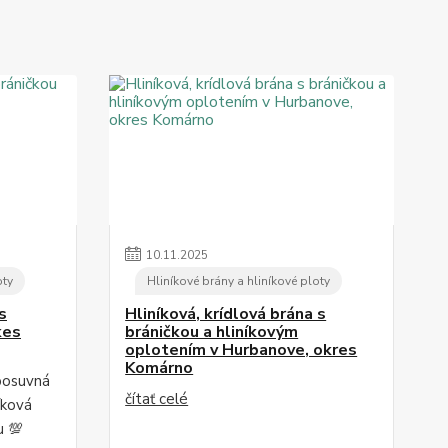
10
.
11
.
2025
oty
Hliníkové brány a hliníkové ploty
s
Hliníková, krídlová brána s
kes
bráničkou a hliníkovým
oplotením v Hurbanove, okres
Komárno
posuvná
čítať celé
íková
u 💯