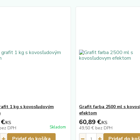
rafit 1 kg s kovosľudovým
Grafit farba 2500 ml s kovo
m
efektom
 €
60,89 €
/
KS
/
KS
Skladom
bez DPH
49,50 €
bez DPH
Pridať do košíka
Pridať do koš