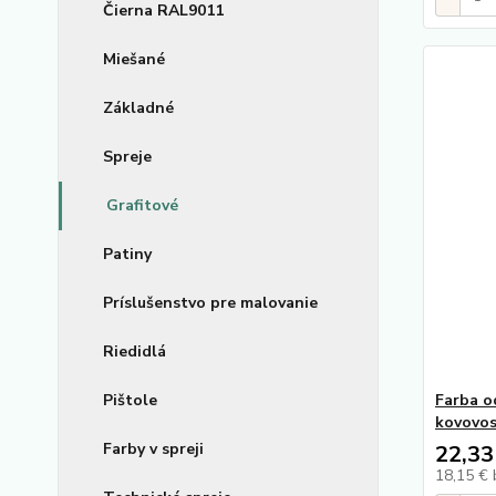
Čierna RAL9011
Miešané
Základné
Spreje
Grafitové
Patiny
Príslušenstvo pre malovanie
Riedidlá
Pištole
Farba od
kovovo
Farby v spreji
22,33
18,15 €