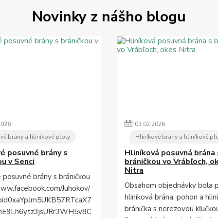
Novinky z nášho blogu
2026
03
.
02
.
2026
vé brány a hliníkové ploty
Hliníkové brány a hliníkové pl
vé posuvné brány s
Hliníková posuvná brána 
ou v Senci
bráničkou vo Vrábľoch, o
Nitra
é posuvné brány s bráničkou
Obsahom objednávky bola 
www.facebook.com/Juhokov/
hliníková brána, pohon a hlin
fbid0xaYpJm5UKB57RTcaX7
bránička s nerezovou kľučko
mE9Lh6ytz3jsURr3WH5v8C