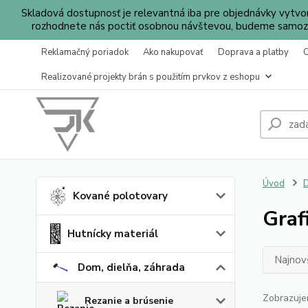
Skladová dostupnosť je relevantná iba pre objednávky vytv
rozhodnete nás poctiť osobnou návštevou, budeme samozr
Reklamačný poriadok
Ako nakupovať
Doprava a platby
Realizované projekty brán s použitím prvkov z eshopu
Úvod
D
Kované polotovary
Graf
Hutnícky materiál
Najnov
Dom, dielňa, záhrada
Zobrazuje
Rezanie a brúsenie