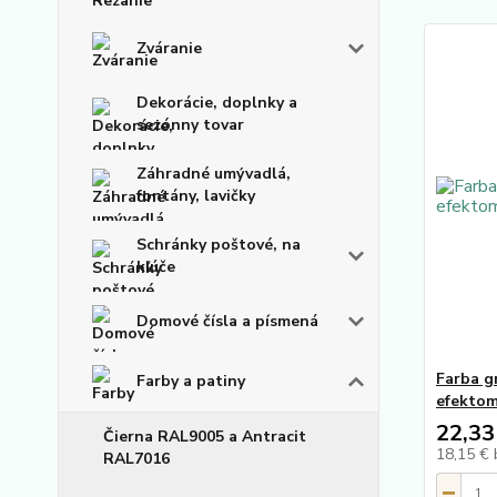
Zváranie
Dekorácie, doplnky a
sezónny tovar
Záhradné umývadlá,
fontány, lavičky
Schránky poštové, na
kľúče
Domové čísla a písmená
Farba g
Farby a patiny
efekto
22,33
Čierna RAL9005 a Antracit
18,15 €
RAL7016