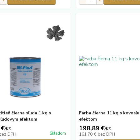
tieň čierna sľuda 1 kg s
Farba čierna 11 kg s kovos
sľudovym efektom
efektom
 €
198,89 €
/
KS
/
KS
Skladom
bez DPH
161,70 €
bez DPH