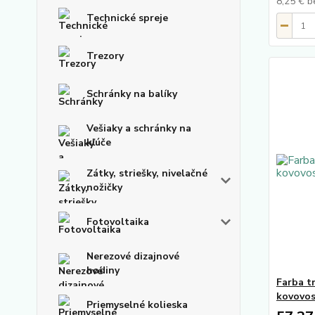
8,25 €
b
Technické spreje
Trezory
Schránky na balíky
Vešiaky a schránky na
kľúče
Zátky, striešky, nivelačné
nožičky
Fotovoltaika
Nerezové dizajnové
hodiny
Farba t
kovovo
Priemyselné kolieska