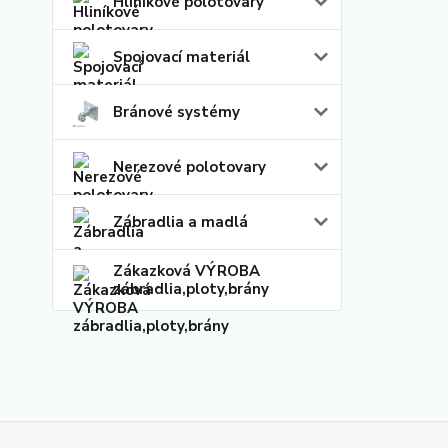
Hliníkové polotovary
Spojovací materiál
Bránové systémy
Nerezové polotovary
Zábradlia a madlá
Zákazková VÝROBA
zábradlia,ploty,brány