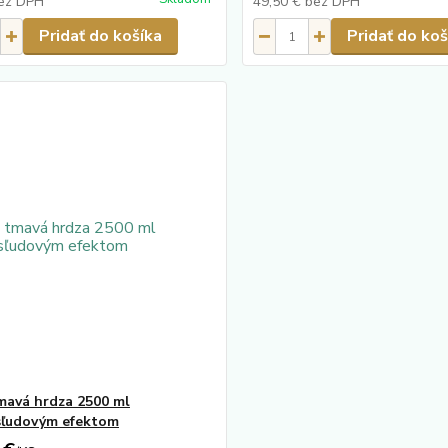
ez DPH
49,50 €
bez DPH
Pridať do košíka
Pridať do koš
mavá hrdza 2500 ml
sľudovým efektom