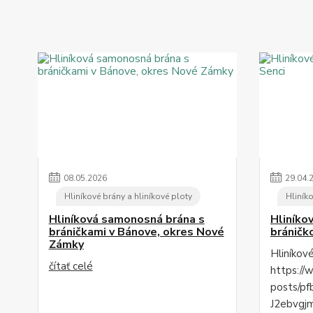
08
.
05
.
2026
29
.
04
.
Hliníkové brány a hliníkové ploty
Hliníko
Hliníková samonosná brána s
Hliníko
bráničkami v Bánove, okres Nové
bráničk
Zámky
Hliníkov
čítať celé
https://
posts/p
J2ebvgj