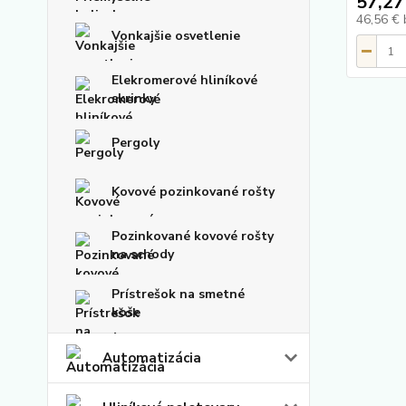
57,27
46,56 €
Vonkajšie osvetlenie
Elekromerové hliníkové
skrinky
Pergoly
Kovové pozinkované rošty
Pozinkované kovové rošty
na schody
Prístrešok na smetné
koše
Automatizácia