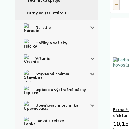
Technické spreje
Farby so štruktúrou
Náradie
Háčiky a vešiaky
Vŕtanie
Stavebná chémia
lepiace a výstražné pásky
Upevňovacia technika
Farba č
efekto
Lanká a reťaze
10,15