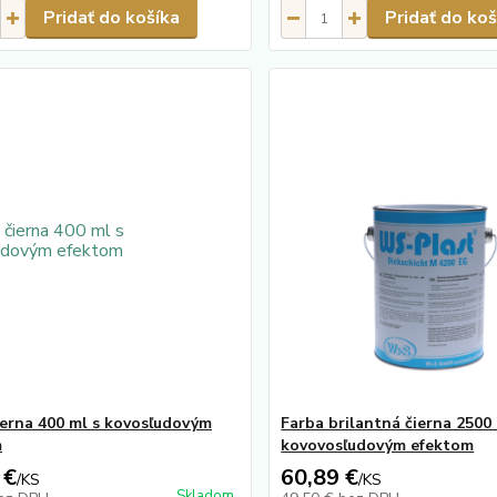
Pridať do košíka
Pridať do koš
ierna 400 ml s kovosľudovým
Farba brilantná čierna 2500 
m
kovovosľudovým efektom
 €
60,89 €
/
KS
/
KS
Skladom