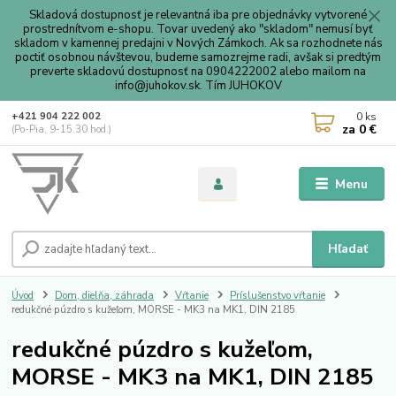
Skladová dostupnosť je relevantná iba pre objednávky vytvorené
prostrednítvom e-shopu. Tovar uvedený ako "skladom" nemusí byť
skladom v kamennej predajni v Nových Zámkoch. Ak sa rozhodnete nás
poctiť osobnou návštevou, budeme samozrejme radi, avšak si predtým
preverte skladovú dostupnosť na 0904222002 alebo mailom na
info@juhokov.sk. Tím JUHOKOV
0
ks
+421 904 222 002
za
0 €
(Po-Pia, 9-15.30 hod.)
Menu
Hľadať
Úvod
Dom, dielňa, záhrada
Vŕtanie
Príslušenstvo vŕtanie
redukčné púzdro s kužeľom, MORSE - MK3 na MK1, DIN 2185
redukčné púzdro s kužeľom,
MORSE - MK3 na MK1, DIN 2185