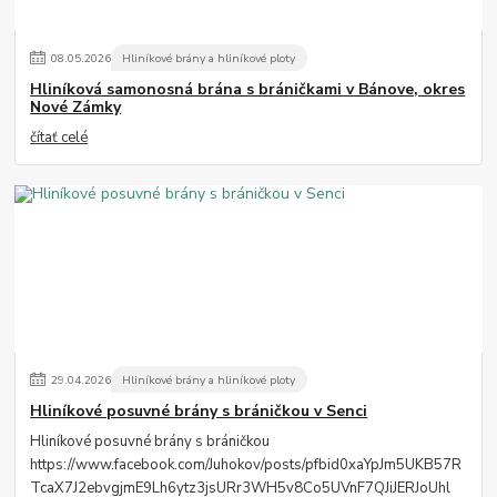
08
.
05
.
2026
Hliníkové brány a hliníkové ploty
Hliníková samonosná brána s bráničkami v Bánove, okres
Nové Zámky
čítať celé
29
.
04
.
2026
Hliníkové brány a hliníkové ploty
Hliníkové posuvné brány s bráničkou v Senci
Hliníkové posuvné brány s bráničkou
https://www.facebook.com/Juhokov/posts/pfbid0xaYpJm5UKB57R
TcaX7J2ebvgjmE9Lh6ytz3jsURr3WH5v8Co5UVnF7QJiJERJoUhl