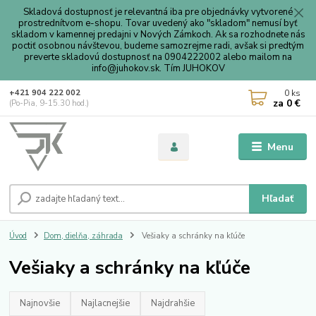
Skladová dostupnosť je relevantná iba pre objednávky vytvorené
prostrednítvom e-shopu. Tovar uvedený ako "skladom" nemusí byť
skladom v kamennej predajni v Nových Zámkoch. Ak sa rozhodnete nás
poctiť osobnou návštevou, budeme samozrejme radi, avšak si predtým
preverte skladovú dostupnosť na 0904222002 alebo mailom na
info@juhokov.sk. Tím JUHOKOV
0
ks
+421 904 222 002
za
0 €
(Po-Pia, 9-15.30 hod.)
Menu
Hľadať
Úvod
Dom, dielňa, záhrada
Vešiaky a schránky na kľúče
Vešiaky a schránky na kľúče
Najnovšie
Najlacnejšie
Najdrahšie