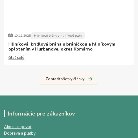
10
.
11
.
2025
Hliníkové brány a hliníkové ploty
Hliníková, krídlová brána s bráničkou a hliníkovým
oplotením v Hurbanove, okres Komárno
čítať celé
Zobraziť všetky články
Informácie pre zákazníkov
Ako nakupovať
Doprava a platby