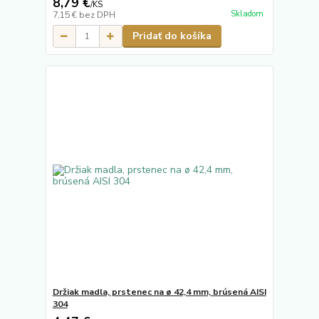
8,79 €
/
KS
Skladom
7,15 €
bez DPH
Pridať do košíka
Držiak madla, prstenec na ø 42,4 mm, brúsená AISI
304