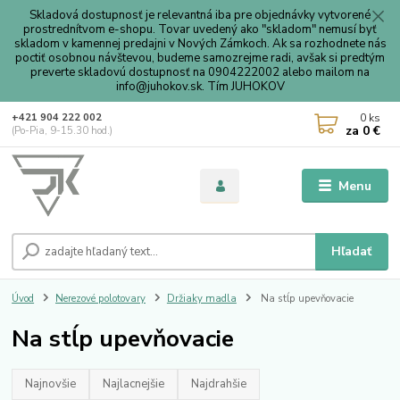
Skladová dostupnosť je relevantná iba pre objednávky vytvorené
prostrednítvom e-shopu. Tovar uvedený ako "skladom" nemusí byť
skladom v kamennej predajni v Nových Zámkoch. Ak sa rozhodnete nás
poctiť osobnou návštevou, budeme samozrejme radi, avšak si predtým
preverte skladovú dostupnosť na 0904222002 alebo mailom na
info@juhokov.sk. Tím JUHOKOV
0
ks
+421 904 222 002
za
0 €
(Po-Pia, 9-15.30 hod.)
Menu
Hľadať
Úvod
Nerezové polotovary
Držiaky madla
Na stĺp upevňovacie
Na stĺp upevňovacie
Najnovšie
Najlacnejšie
Najdrahšie