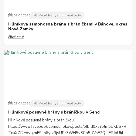
08
.
05
.
2026
Hliníkové brány a hliníkové ploty
Hliníková samonosná brána s bráničkami v Bánove, okres
Nové Zámky
čítať celé
29
.
04
.
2026
Hliníkové brány a hliníkové ploty
Hliníkové posuvné brány s bráničkou v Senci
Hliníkové posuvné brány s bráničkou
https://www.facebook.com/Juhokov/posts/pfbid0xaYpJm5UKB57R
TcaX7J2ebvgjmE9Lh6ytz3jsURr3WH5v8Co5UVnF7QJiJERJoUhl