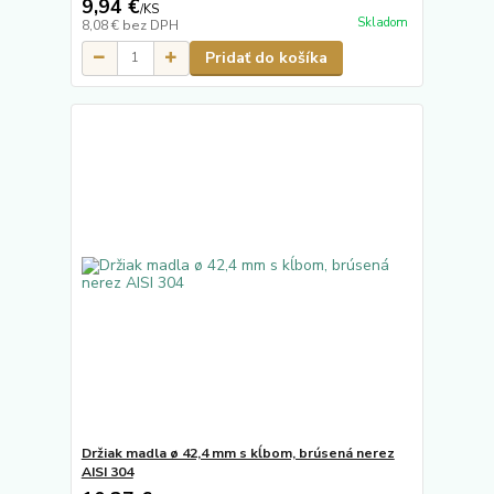
9,94 €
/
KS
Skladom
8,08 €
bez DPH
Pridať do košíka
Držiak madla ø 42,4 mm s kĺbom, brúsená nerez
AISI 304