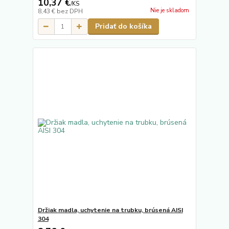
10,37 €
/
KS
Nie je skladom
8,43 €
bez DPH
Pridať do košíka
Držiak madla, uchytenie na trubku, brúsená AISI
304