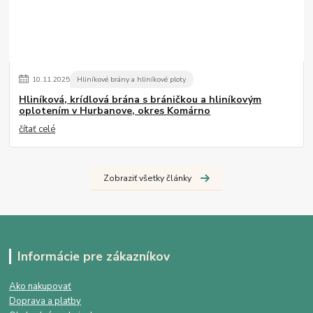
10
.
11
.
2025
Hliníkové brány a hliníkové ploty
Hliníková, krídlová brána s bráničkou a hliníkovým
oplotením v Hurbanove, okres Komárno
čítať celé
Zobraziť všetky články
Informácie pre zákazníkov
Ako nakupovať
Doprava a platby