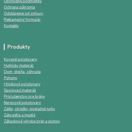
Obchodné podmienky
Ochrana súkromia
Odstúpenie od zmluvy
Reklamačný formulár
Kontakty
Produkty
Kované polotovary
Hutnícky materiál
Dom, dielňa, záhrada
Pohony
Hliníkové polotovary
Spojovací materiál
Príslušenstvo pre brány
Nerezové polotovary
Zátky, striešky, nivelačné nohy
Zábradlia a madlá
Zákazková výroba brán a plotov