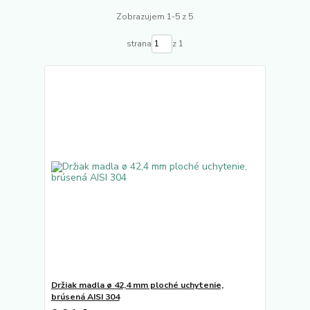
Zobrazujem 1-5 z 5
strana
z 1
Držiak madla ø 42,4 mm ploché uchytenie,
brúsená AISI 304