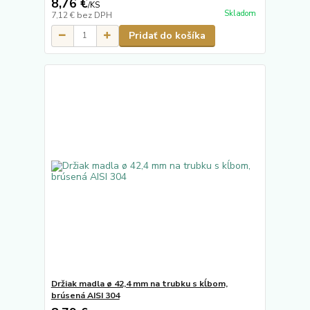
8,76 €
/
KS
Skladom
7,12 €
bez DPH
Pridať do košíka
Držiak madla ø 42,4 mm na trubku s kĺbom,
brúsená AISI 304