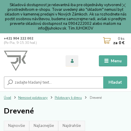
Skladová dostupnosť je relevantná iba pre objednávky vytvorené
prostrednítvom e-shopu. Tovar uvedený ako "skladom" nemusí byť
skladom v kamennej predajni v Nových Zámkoch. Ak sa rozhodnete nás
poctiť osobnou návštevou, budeme samozrejme radi, avšak si predtým
preverte skladovú dostupnosť na 0904222002 alebo mailom na
info@juhokov.sk. Tím JUHOKOV
0
ks
+421 904 222 002
za
0 €
(Po-Pia, 9-15.30 hod.)
Menu
Hľadať
Úvod
Nerezové polotovary
Polotovary k drevu
Drevené
Drevené
Najnovšie
Najlacnejšie
Najdrahšie