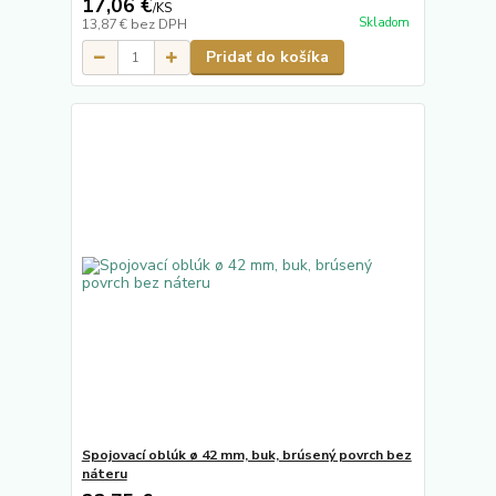
17,06 €
/
KS
Skladom
13,87 €
bez DPH
Pridať do košíka
Spojovací oblúk ø 42 mm, buk, brúsený povrch bez
náteru