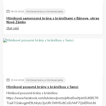
08
.
05
.
2026
Hliníkové brány a hliníkové ploty
Hliníková samonosná brána s bráničkami v Bánove, okres
Nové Zámky
čítať celé
29
.
04
.
2026
Hliníkové brány a hliníkové ploty
Hliníkové posuvné brány s bráničkou v Senci
Hliníkové posuvné brány s bráničkou
https://www.facebook.com/Juhokov/posts/pfbid0xaYpJm5UKB57R
TcaX7J2ebvgjmE9Lh6ytz3jsURr3WH5v8Co5UVnF7QJiJERJoUhl