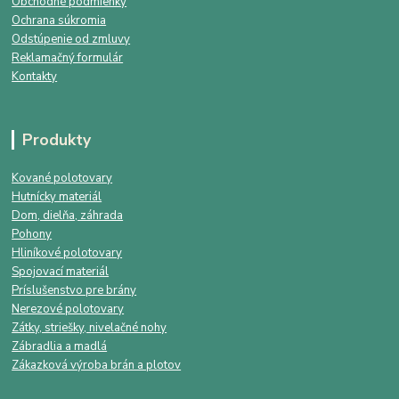
Obchodné podmienky
Ochrana súkromia
Odstúpenie od zmluvy
Reklamačný formulár
Kontakty
Produkty
Kované polotovary
Hutnícky materiál
Dom, dielňa, záhrada
Pohony
Hliníkové polotovary
Spojovací materiál
Príslušenstvo pre brány
Nerezové polotovary
Zátky, striešky, nivelačné nohy
Zábradlia a madlá
Zákazková výroba brán a plotov