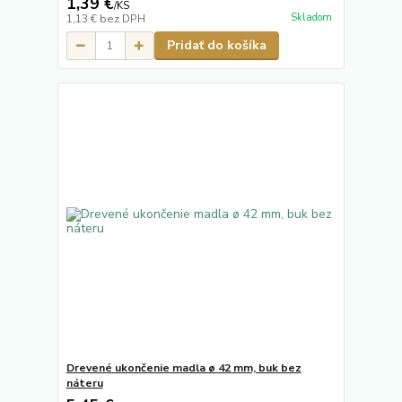
1,39 €
/
KS
Skladom
1,13 €
bez DPH
Pridať do košíka
Drevené ukončenie madla ø 42 mm, buk bez
náteru