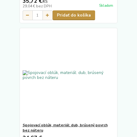
35,72 €
/
KS
Skladom
29,04 €
bez DPH
Pridať do košíka
Spojovací oblúk, materiál: dub, brúsený povrch
bez náteru