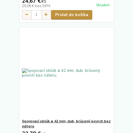
24,67 €
/
KS
Skladom
20,05 €
bez DPH
Pridať do košíka
Spojovací oblúk ø 42 mm, dub, brúsený povrch bez
náteru