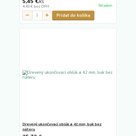
5,45 €
/
KS
Skladom
4,43 €
bez DPH
Pridať do košíka
Drevený ukončovací oblúk ø 42 mm, buk bez
náteru