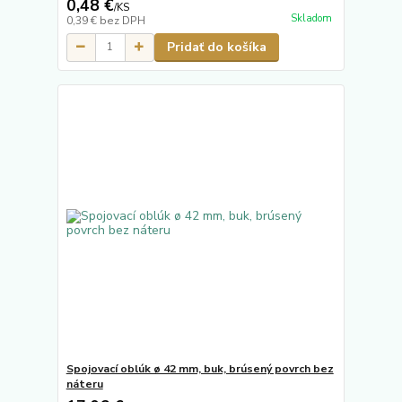
0,48 €
/
KS
Skladom
0,39 €
bez DPH
Pridať do košíka
Spojovací oblúk ø 42 mm, buk, brúsený povrch bez
náteru