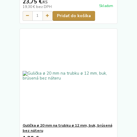
23,75 €
/
KS
Skladom
19,30 €
bez DPH
Pridať do košíka
Gulička ø 20 mm na trubku ø 12 mm, buk, brúsená
bez náteru