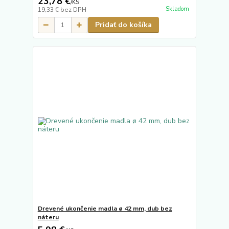
23,78 €
/
KS
Skladom
19,33 €
bez DPH
Pridať do košíka
Drevené ukončenie madla ø 42 mm, dub bez
náteru