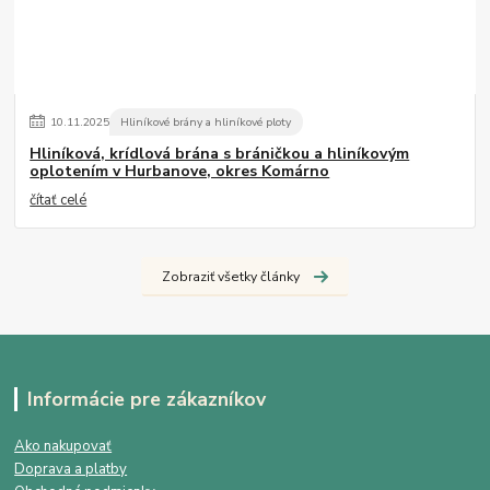
10
.
11
.
2025
Hliníkové brány a hliníkové ploty
Hliníková, krídlová brána s bráničkou a hliníkovým
oplotením v Hurbanove, okres Komárno
čítať celé
Zobraziť všetky články
Informácie pre zákazníkov
Ako nakupovať
Doprava a platby