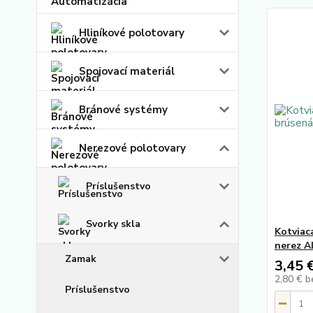
Hliníkové polotovary
Spojovací materiál
Bránové systémy
Nerezové polotovary
Príslušenstvo
Svorky skla
Kotviac
nerez A
Zamak
3,45 
2,80 €
b
Príslušenstvo