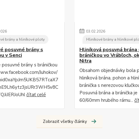
2026
03
.
02
.
2026
vé brány a hliníkové ploty
Hliníkové brány a hliníkové pl
vé posuvné brány s
Hliníková posuvná brána 
ou v Senci
bráničkou vo Vrábľoch, o
Nitra
é posuvné brány s bráničkou
Obsahom objednávky bola 
www.facebook.com/Juhokov/
hliníková brána, pohon a hlin
fbid0xaYpJm5UKB57RTcaX7
bránička s nerezovou kľučko
mE9Lh6ytz3jsURr3WH5v8C
Posuvná brána a bránička je
QJiJERJoUhl
čítať celé
60/60mm hrubého rámu...
čí
Zobraziť všetky články