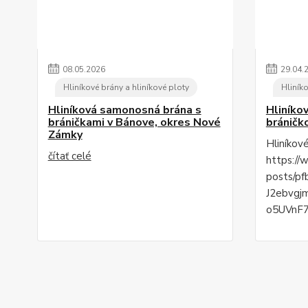
08
.
05
.
2026
29
.
04
.
Hliníkové brány a hliníkové ploty
Hliníko
Hliníková samonosná brána s
Hliníko
bráničkami v Bánove, okres Nové
bráničk
Zámky
Hliníkov
čítať celé
https://
posts/p
J2ebvgj
o5UVnF7