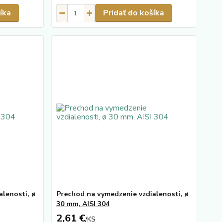
íka
Pridať do košíka
alenosti, ø
Prechod na vymedzenie vzdialenosti, ø
30 mm, AISI 304
2,61 €
/
KS