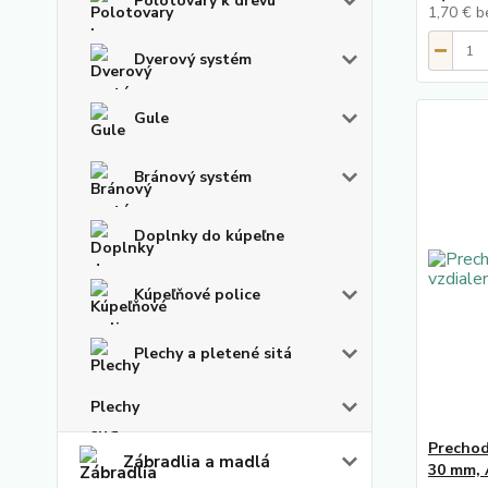
Polotovary k drevu
1,70 €
b
Dverový systém
Gule
Bránový systém
Doplnky do kúpeľne
Kúpeľňové police
Plechy a pletené sitá
Plechy
Prechod
Zábradlia a madlá
30 mm, 