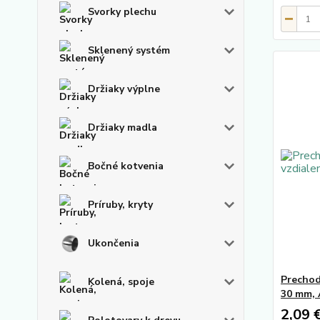
Svorky plechu
Sklenený systém
Držiaky výplne
Držiaky madla
Bočné kotvenia
Príruby, kryty
Ukončenia
Prechod
Kolená, spoje
30 mm, 
2,09 