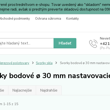
orené prostrednítvom e-shopu. Tovar uvedený ako "skladom" nemu
ejme radi, avšak si predtým preverte skladovú dostupnosť na 
Obchodné podmienky
Ochrana súkromia
Kontakty
Neviet
Hľadať
+421
(Po-Pi
erezové polotovary
Svorky skla
Svorky bodové ø 30 mm nastavov
ky bodové ø 30 mm nastavovaci
šie
Najlacnejšie
Najdrahšie
m 1-15 z 15