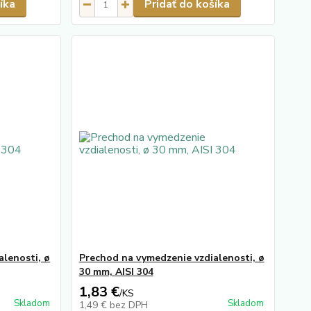
íka
Pridať do košíka
alenosti, ø
Prechod na vymedzenie vzdialenosti, ø
30 mm, AISI 304
1,83 €
/
KS
Skladom
Skladom
1,49 €
bez DPH