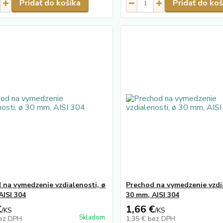
Pridať do košíka
Pridať do koš
 na vymedzenie vzdialenosti, ø
Prechod na vymedzenie vzdi
AISI 304
30 mm, AISI 304
€
1,66 €
/
KS
/
KS
Skladom
ez DPH
1,35 €
bez DPH