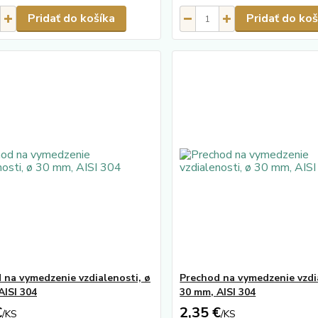
Pridať do košíka
Pridať do koš
 na vymedzenie vzdialenosti, ø
Prechod na vymedzenie vzdi
AISI 304
30 mm, AISI 304
€
2,35 €
/
KS
/
KS