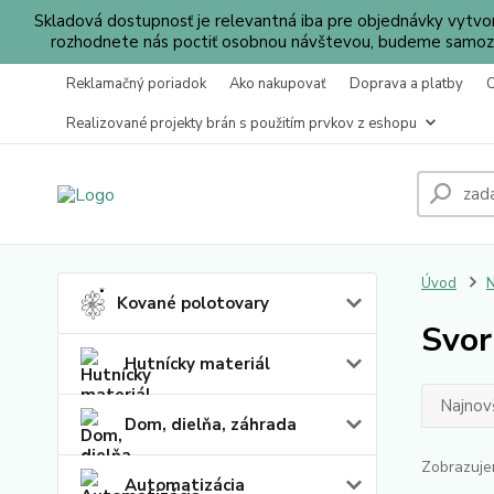
Skladová dostupnosť je relevantná iba pre objednávky vytv
rozhodnete nás poctiť osobnou návštevou, budeme samozr
Reklamačný poriadok
Ako nakupovať
Doprava a platby
Realizované projekty brán s použitím prvkov z eshopu
Úvod
N
Kované polotovary
Svor
Hutnícky materiál
Najnov
Dom, dielňa, záhrada
Zobrazuje
Automatizácia