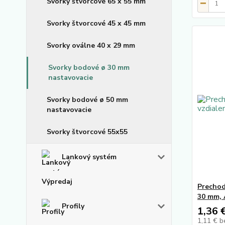
Svorky štvorcové 65 x 55 mm
Svorky štvorcové 45 x 45 mm
Svorky oválne 40 x 29 mm
Svorky bodové ø 30 mm
nastavovacie
Svorky bodové ø 50 mm
nastavovacie
Svorky štvorcové 55x55
Lankový systém
Výpredaj
Prechod
30 mm, 
Profily
1,36 
1,11 €
b