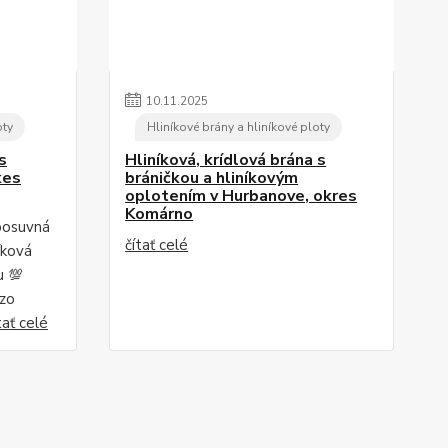
10
.
11
.
2025
oty
Hliníkové brány a hliníkové ploty
s
Hliníková, krídlová brána s
kes
bráničkou a hliníkovým
oplotením v Hurbanove, okres
Komárno
posuvná
čítať celé
íková
u 💯
 zo
tať celé