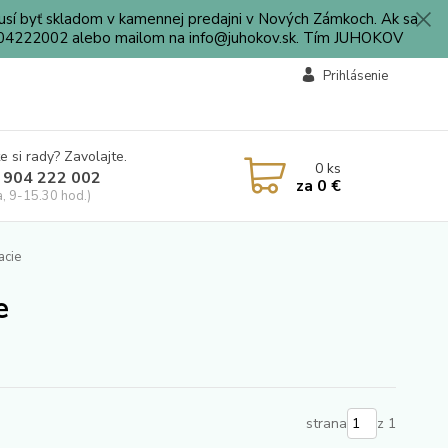
sí byť skladom v kamennej predajni v Nových Zámkoch. Ak sa
0904222002 alebo mailom na info@juhokov.sk. Tím JUHOKOV
Prihlásenie
e si rady? Zavolajte.
0
ks
 904 222 002
za
0 €
a, 9-15.30 hod.)
acie
e
strana
z 1