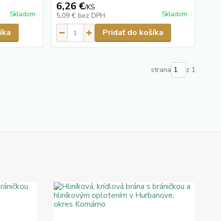
6,26 €
/
KS
Skladom
Skladom
5,09 €
bez DPH
íka
Pridať do košíka
strana
z 1