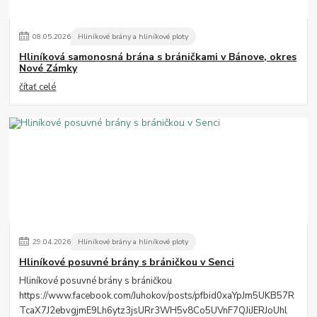
08
.
05
.
2026
Hliníkové brány a hliníkové ploty
Hliníková samonosná brána s bráničkami v Bánove, okres
Nové Zámky
čítať celé
29
.
04
.
2026
Hliníkové brány a hliníkové ploty
Hliníkové posuvné brány s bráničkou v Senci
Hliníkové posuvné brány s bráničkou
https://www.facebook.com/Juhokov/posts/pfbid0xaYpJm5UKB57R
TcaX7J2ebvgjmE9Lh6ytz3jsURr3WH5v8Co5UVnF7QJiJERJoUhl