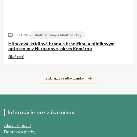
10
.
11
.
2025
Hliníkové brány a hliníkové ploty
Hliníková, krídlová brána s bráničkou a hliníkovým
oplotením v Hurbanove, okres Komárno
čítať celé
Zobraziť všetky články
Informácie pre zákazníkov
Ako nakupovať
Doprava a platby