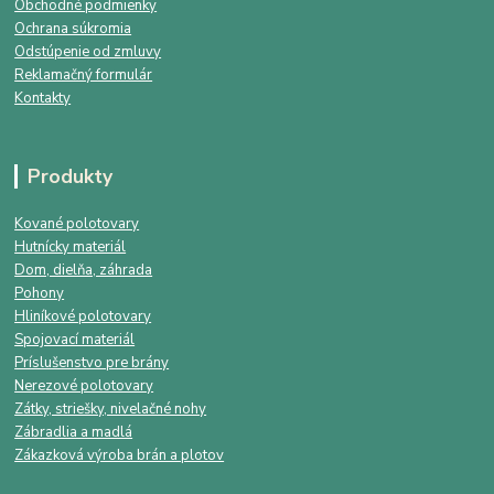
Obchodné podmienky
Ochrana súkromia
Odstúpenie od zmluvy
Reklamačný formulár
Kontakty
Produkty
Kované polotovary
Hutnícky materiál
Dom, dielňa, záhrada
Pohony
Hliníkové polotovary
Spojovací materiál
Príslušenstvo pre brány
Nerezové polotovary
Zátky, striešky, nivelačné nohy
Zábradlia a madlá
Zákazková výroba brán a plotov