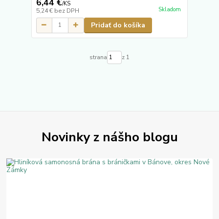
6,44 €
/
KS
Skladom
5,24 €
bez DPH
Pridať do košíka
strana
z 1
Novinky z nášho blogu