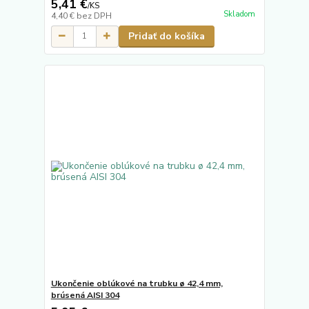
5,41 €
/
KS
Skladom
4,40 €
bez DPH
Pridať do košíka
Ukončenie oblúkové na trubku ø 42,4 mm,
brúsená AISI 304