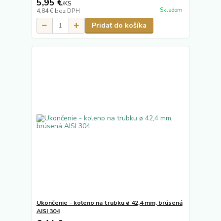
5,95 €
/
KS
Skladom
4,84 €
bez DPH
Pridať do košíka
Ukončenie - koleno na trubku ø 42,4 mm, brúsená
AISI 304