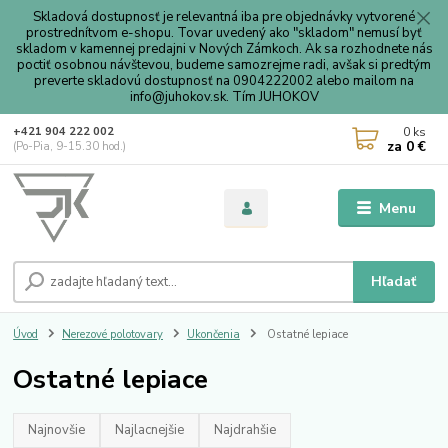
Skladová dostupnosť je relevantná iba pre objednávky vytvorené
prostrednítvom e-shopu. Tovar uvedený ako "skladom" nemusí byť
skladom v kamennej predajni v Nových Zámkoch. Ak sa rozhodnete nás
poctiť osobnou návštevou, budeme samozrejme radi, avšak si predtým
preverte skladovú dostupnosť na 0904222002 alebo mailom na
info@juhokov.sk. Tím JUHOKOV
0
ks
+421 904 222 002
za
0 €
(Po-Pia, 9-15.30 hod.)
Menu
Hľadať
Úvod
Nerezové polotovary
Ukončenia
Ostatné lepiace
Ostatné lepiace
Najnovšie
Najlacnejšie
Najdrahšie