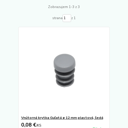
Zobrazujem 1-3 z 3
strana
z 1
Vnútorná krytka Guľatá ø 12 mm plastová, šedá
0,08 €
/
KS