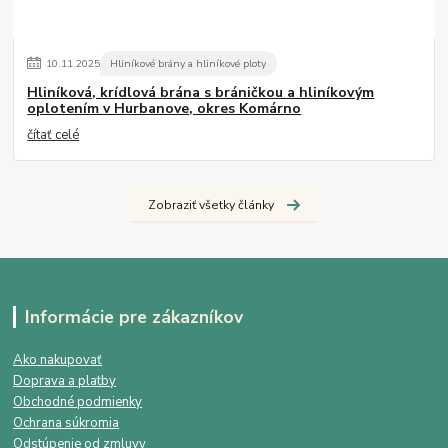
10
.
11
.
2025
Hliníkové brány a hliníkové ploty
Hliníková, krídlová brána s bráničkou a hliníkovým
oplotením v Hurbanove, okres Komárno
čítať celé
Zobraziť všetky články
Informácie pre zákazníkov
Ako nakupovať
Doprava a platby
Obchodné podmienky
Ochrana súkromia
Odstúpenie od zmluvy