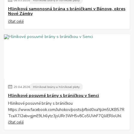
08
.
05
.
2026
Hliníkové brány a hliníkové ploty
Hliníková samonosná brána s bráničkami v Bánove, okres
Nové Zámky
čítať celé
29
.
04
.
2026
Hliníkové brány a hliníkové ploty
Hliníkové posuvné brány s bráničkou v Senci
Hliníkové posuvné brány s bráničkou
https://www.facebook.com/Juhokov/posts/pfbid0xaYpJm5UKB57R
TcaX7J2ebvgjmE9Lh6ytz3jsURr3WH5v8Co5UVnF7QJiJERJoUhl
čítať celé