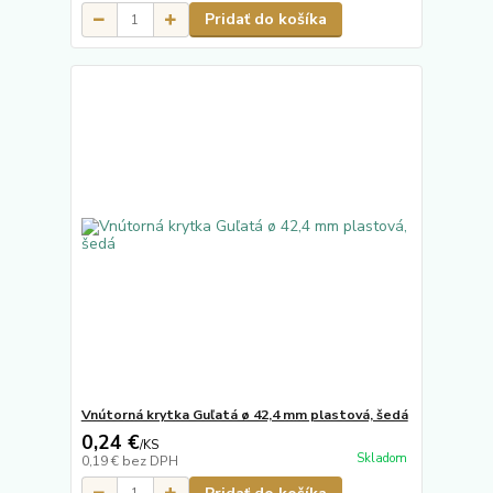
Pridať do košíka
Vnútorná krytka Guľatá ø 42,4 mm plastová, šedá
0,24 €
/
KS
Skladom
0,19 €
bez DPH