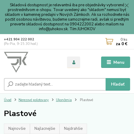
Skladová dostupnosť je relevantná iba pre objednávky vytvorené
prostrednítvom e-shopu. Tovar uvedený ako "skladom" nemusí byť
skladom v kamennej predajni v Nových Zámkoch. Ak sa rozhodnete nás
poctiť osobnou návštevou, budeme samozrejme radi, avšak si predtým
preverte skladovú dostupnosť na 0904222002 alebo mailom na
info@juhokov.sk. Tím JUHOKOV
0
ks
+421 904 222 002
za
0 €
(Po-Pia, 9-15.30 hod.)
Menu
Hľadať
Úvod
Nerezové polotovary
Ukončenia
Plastové
Plastové
Najnovšie
Najlacnejšie
Najdrahšie