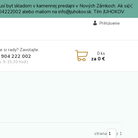
sí byť skladom v kamennej predajni v Nových Zámkoch. Ak sa
0904222002 alebo mailom na info@juhokov.sk. Tím JUHOKOV
Prihlásenie
e si rady? Zavolajte.
0
ks
 904 222 002
za
0 €
a, 9-15.30 hod.)
strana
z 1