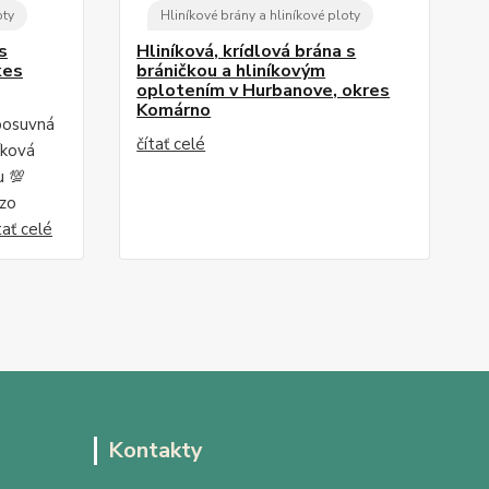
oty
Hliníkové brány a hliníkové ploty
s
Hliníková, krídlová brána s
kes
bráničkou a hliníkovým
oplotením v Hurbanove, okres
Komárno
posuvná
čítať celé
íková
u 💯
 zo
tať celé
Kontakty