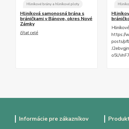
Hliníkové brány a hliníkové ploty
Hliníko
Hliníková samonosná brána s
Hliníko
bráničkami v Bánove, okres Nové
bráničk
Zámky
Hliníkov
čítať celé
https://
posts/p
J2ebvgj
o5UVnF7
Informácie pre zákazníkov
Produk