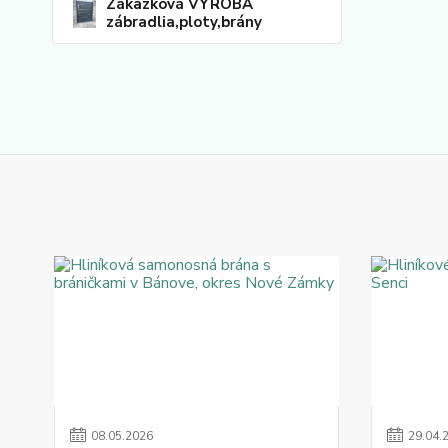
Zákazková VÝROBA
zábradlia,ploty,brány
08
.
05
.
2026
29
.
04
.