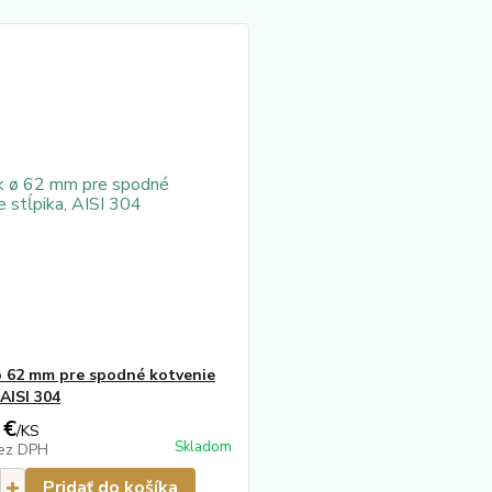
ø 62 mm pre spodné kotvenie
 AISI 304
 €
/
KS
Skladom
ez DPH
Pridať do košíka