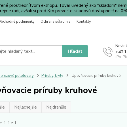
orené prostrednítvom e-shopu. Tovar uvedený ako "skladom" nemu
ejme radi, avšak si predtým preverte skladovú dostupnosť na 
Obchodné podmienky
Ochrana súkromia
Kontakty
Neviet
Hľadať
+421
(Po-Pi
erezové polotovary
Príruby, kryty
Upevňovacie príruby kruhové
ňovacie príruby kruhové
šie
Najlacnejšie
Najdrahšie
m 1-1 z 1