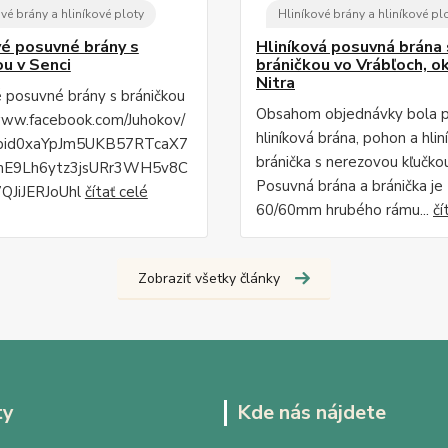
vé brány a hliníkové ploty
Hliníkové brány a hliníkové pl
vé posuvné brány s
Hliníková posuvná brána 
ou v Senci
bráničkou vo Vrábľoch, o
Nitra
é posuvné brány s bráničkou
Obsahom objednávky bola 
www.facebook.com/Juhokov/
hliníková brána, pohon a hlin
fbid0xaYpJm5UKB57RTcaX7
bránička s nerezovou kľučko
mE9Lh6ytz3jsURr3WH5v8C
Posuvná brána a bránička je
QJiJERJoUhl
čítať celé
60/60mm hrubého rámu...
čí
Zobraziť všetky články
ty
Kde nás nájdete