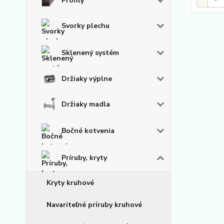
Profily
Svorky plechu
Sklenený systém
Držiaky výplne
Držiaky madla
Bočné kotvenia
Príruby, kryty
Kryty kruhové
Navariteľné príruby kruhové