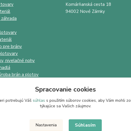
tovary
Komárňanská cesta 18
eriál
94002 Nové Zámky
 záhrada
lotovary
teriál
o pre brány
lotovary
ky, nivelačné nohy
madlá
ýroba brán a plotov
Spracovanie cookies
eri potrebujú Váš
súhlas
s použitím súborov cookies, aby Vám mohli zo
týkajúce sa Vašich záujmov.
Upravit sběr cookies.
Súhlasím
Nastavenia