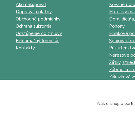
Ako nakupovať
Kované polo
Doprava a platby
Hutnícky mat
Obchodné podmienky
Dom, dielňa,
Ochrana súkromia
Pohony
Odstúpenie od zmluvy
Hliníkové po
Reklamačný formulár
Spojovací ma
Kontakty
Príslušenstv
Nerezové po
Zátky, strieš
Zábradlia a 
Zákazková v
Náš e-shop a partn