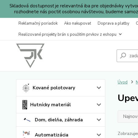
Skladová dostupnosť je relevantná iba pre objednávky vytv
rozhodnete nás poctiť osobnou návštevou, budeme samozr
Reklamačný poriadok
Ako nakupovať
Doprava a platby
Realizované projekty brán s použitím prvkov z eshopu
Úvod
N
Kované polotovary
Upev
Hutnícky materiál
Najnov
Dom, dielňa, záhrada
Zobrazuje
Automatizácia