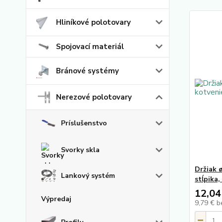
Hliníkové polotovary
Spojovací materiál
Bránové systémy
Nerezové polotovary
Príslušenstvo
Svorky skla
Držiak 
Lankový systém
stĺpika,
12,04
Výpredaj
9,79 €
b