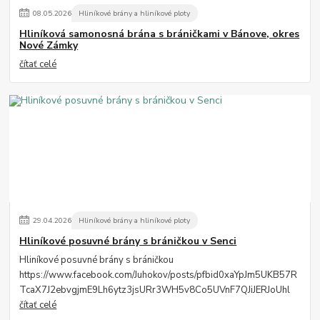
08
.
05
.
2026
Hliníkové brány a hliníkové ploty
Hliníková samonosná brána s bráničkami v Bánove, okres
Nové Zámky
čítať celé
29
.
04
.
2026
Hliníkové brány a hliníkové ploty
Hliníkové posuvné brány s bráničkou v Senci
Hliníkové posuvné brány s bráničkou
https://www.facebook.com/Juhokov/posts/pfbid0xaYpJm5UKB57R
TcaX7J2ebvgjmE9Lh6ytz3jsURr3WH5v8Co5UVnF7QJiJERJoUhl
čítať celé