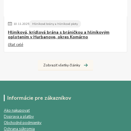
10
.
11
.
2025
Hliníkové brány a hliníkové ploty
Hliníková, krídlová brána s bráničkou a hliníkovým
oplotením v Hurbanove, okres Komárno
čítať celé
Zobraziť všetky články
Informácie pre zákazníkov
Ako nakupovať
Doprava a platby
Obchodné podmienky
Ochrana súkromia