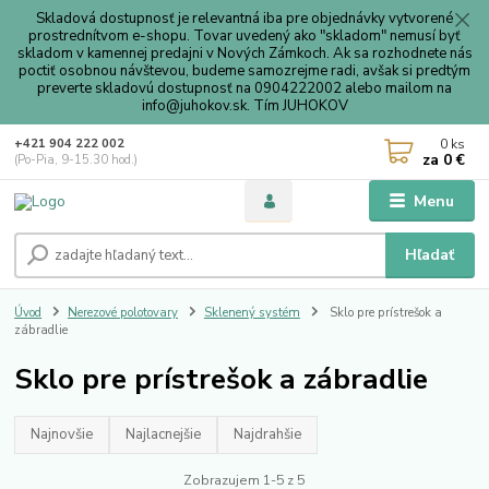
Skladová dostupnosť je relevantná iba pre objednávky vytvorené
prostrednítvom e-shopu. Tovar uvedený ako "skladom" nemusí byť
skladom v kamennej predajni v Nových Zámkoch. Ak sa rozhodnete nás
poctiť osobnou návštevou, budeme samozrejme radi, avšak si predtým
preverte skladovú dostupnosť na 0904222002 alebo mailom na
info@juhokov.sk. Tím JUHOKOV
0
ks
+421 904 222 002
za
0 €
(Po-Pia, 9-15.30 hod.)
Menu
Hľadať
Úvod
Nerezové polotovary
Sklenený systém
Sklo pre prístrešok a
zábradlie
Sklo pre prístrešok a zábradlie
Najnovšie
Najlacnejšie
Najdrahšie
Zobrazujem 1-5 z 5