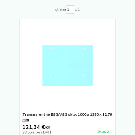
strana
z 1
Transparentné ESG/VSG sklo, 1000 x 1250 x 12,76
mm
121,34 €
/
KS
Skladom
98,65 €
bez DPH