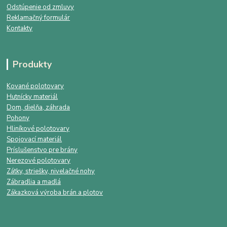
Odstúpenie od zmluvy
Reklamačný formulár
Kontakty
Produkty
Kované polotovary
Hutnícky materiál
Dom, dielňa, záhrada
Pohony
Hliníkové polotovary
Spojovací materiál
Príslušenstvo pre brány
Nerezové polotovary
Zátky, striešky, nivelačné nohy
Zábradlia a madlá
Zákazková výroba brán a plotov