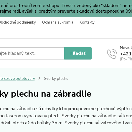
orené prostrednítvom e-shopu. Tovar uvedený ako "skladom" nemu
ejme radi, avšak si predtým preverte skladovú dostupnosť na 
Obchodné podmienky
Ochrana súkromia
Kontakty
Neviet
Hľadať
+421
(Po-Pi
erezové polotovary
Svorky plechu
ky plechu na zábradlie
echu na zábradlia sú uchytky ktorými upevníme plechovú výplň 
bo laserom vypalovaný plech. Svorky plechu na zábradlie sú ko
držali plech až do hrúbky 3mm. Svorky plechu sú valcového tva