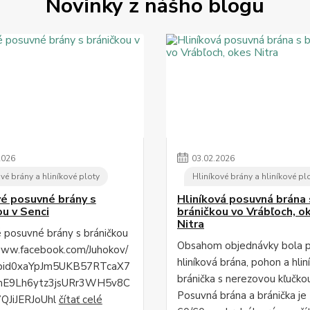
Novinky z nášho blogu
2026
03
.
02
.
2026
vé brány a hliníkové ploty
Hliníkové brány a hliníkové pl
vé posuvné brány s
Hliníková posuvná brána 
ou v Senci
bráničkou vo Vrábľoch, o
Nitra
é posuvné brány s bráničkou
Obsahom objednávky bola 
www.facebook.com/Juhokov/
hliníková brána, pohon a hlin
fbid0xaYpJm5UKB57RTcaX7
bránička s nerezovou kľučko
mE9Lh6ytz3jsURr3WH5v8C
Posuvná brána a bránička je
QJiJERJoUhl
čítať celé