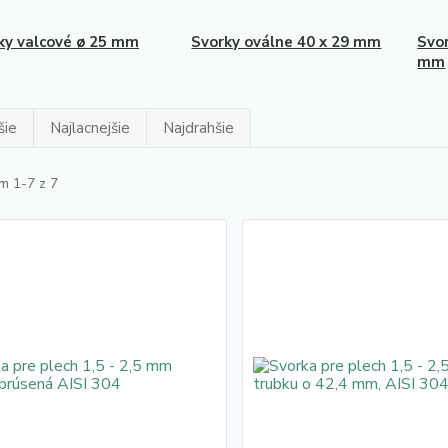
ky valcové ø 25 mm
Svorky oválne 40 x 29 mm
Svor
mm
šie
Najlacnejšie
Najdrahšie
m 1-7 z 7