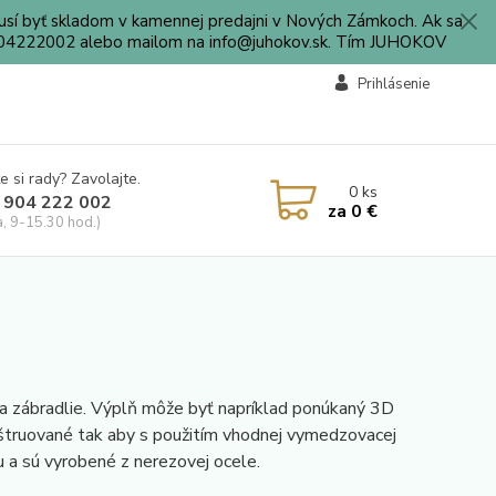
sí byť skladom v kamennej predajni v Nových Zámkoch. Ak sa
0904222002 alebo mailom na info@juhokov.sk. Tím JUHOKOV
Prihlásenie
e si rady? Zavolajte.
0
ks
 904 222 002
za
0 €
a, 9-15.30 hod.)
na zábradlie. Výplň môže byť napríklad ponúkaný 3D
nštruované tak aby s použitím vhodnej vymedzovacej
ru a sú vyrobené z nerezovej ocele.