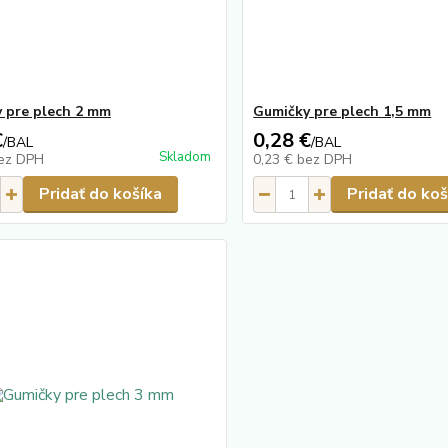
 pre plech 2 mm
Gumičky pre plech 1,5 mm
€
0,28 €
/
BAL
/
BAL
Skladom
ez DPH
0,23 €
bez DPH
Pridať do košíka
Pridať do koš