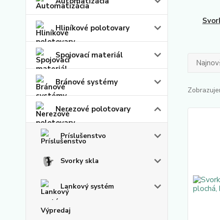
Automatizácia
Svor
Hliníkové polotovary
Spojovací materiál
Najnov
Bránové systémy
Zobrazuje
Nerezové polotovary
Príslušenstvo
Svorky skla
Lankový systém
Výpredaj