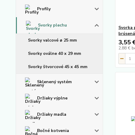
Profily
Svorky plechu
Svorka 
brúsená
Svorky valcové ø 25 mm
3,55 
2,88 €
b
Svorky oválne 40 x 29 mm
Svorky štvorcové 45 x 45 mm
Sklenený systém
Držiaky výplne
Držiaky madla
Bočné kotvenia