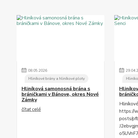
08
.
05
.
2026
29
.
04
.
Hliníkové brány a hliníkové ploty
Hliníko
Hliníková samonosná brána s
Hliníko
bráničkami v Bánove, okres Nové
bráničk
Zámky
Hliníkov
čítať celé
https://
posts/p
J2ebvgj
o5UVnF7