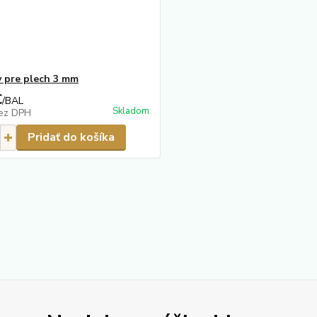
 pre plech 3 mm
€
/
BAL
Skladom
ez DPH
Pridať do košíka