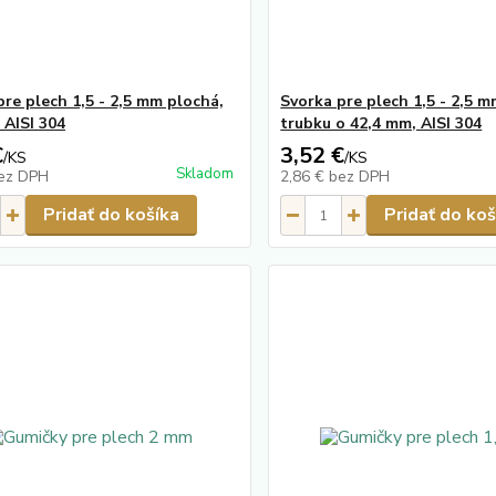
pre plech 1,5 - 2,5 mm plochá,
Svorka pre plech 1,5 - 2,5 
 AISI 304
trubku o 42,4 mm, AISI 304
€
3,52 €
/
KS
/
KS
Skladom
ez DPH
2,86 €
bez DPH
Pridať do košíka
Pridať do koš