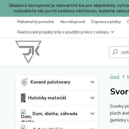
Skladová dostupnosť je relevantná iba pre objednávky vytv
rozhodnete nás poctiť osobnou návštevou, budeme samozr
Reklamačný poriadok
Ako nakupovať
Doprava a platby
Realizované projekty brán s použitím prvkov z eshopu
Úvod
N
Kované polotovary
Svor
Hutnícky materiál
Svorky pl
plech ale
Dom, dielňa, záhrada
gumicky u