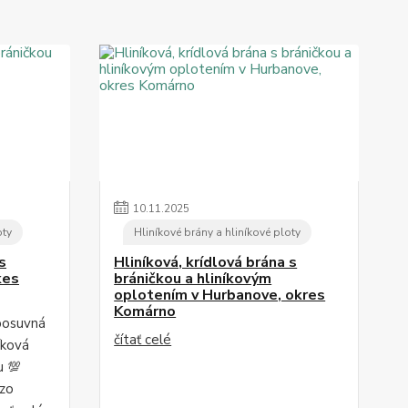
10
.
11
.
2025
oty
Hliníkové brány a hliníkové ploty
s
Hliníková, krídlová brána s
kes
bráničkou a hliníkovým
oplotením v Hurbanove, okres
Komárno
posuvná
čítať celé
íková
u 💯
 zo