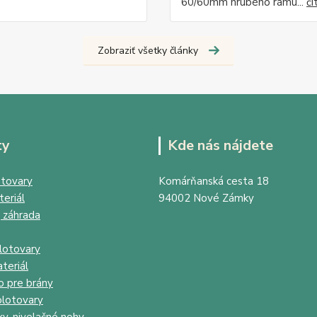
60/60mm hrubého rámu...
čí
Zobraziť všetky články
ty
Kde nás nájdete
tovary
Komárňanská cesta 18
eriál
94002 Nové Zámky
 záhrada
lotovary
teriál
o pre brány
lotovary