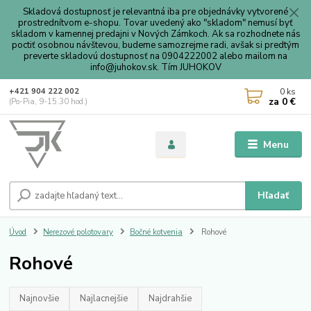
Skladová dostupnosť je relevantná iba pre objednávky vytvorené
prostrednítvom e-shopu. Tovar uvedený ako "skladom" nemusí byť
skladom v kamennej predajni v Nových Zámkoch. Ak sa rozhodnete nás
poctiť osobnou návštevou, budeme samozrejme radi, avšak si predtým
preverte skladovú dostupnosť na 0904222002 alebo mailom na
info@juhokov.sk. Tím JUHOKOV
0
ks
+421 904 222 002
za
0 €
(Po-Pia, 9-15.30 hod.)
Menu
Hľadať
Úvod
Nerezové polotovary
Bočné kotvenia
Rohové
Rohové
Najnovšie
Najlacnejšie
Najdrahšie