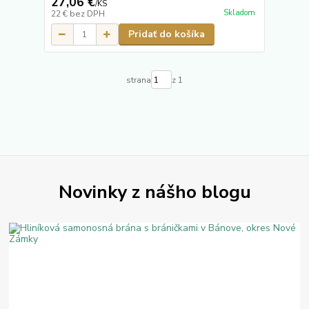
27,06 €
/
KS
Skladom
22 €
bez DPH
Pridať do košíka
strana
z 1
Novinky z nášho blogu