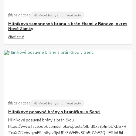
08
.
05
.
2026
Hliníkové brány a hliníkové ploty
Hliníková samonosná brána s bráničkami v Bánove, okres
Nové Zámky
čítať celé
29
.
04
.
2026
Hliníkové brány a hliníkové ploty
Hliníkové posuvné brány s bráničkou v Senci
Hliníkové posuvné brány s bráničkou
https://www.facebook.com/Juhokov/posts/pfbid0xaYpJm5UKB57R
TcaX7J2ebvgjmE9Lh6ytz3jsURr3WH5v8Co5UVnF7QJiJERJoUhl