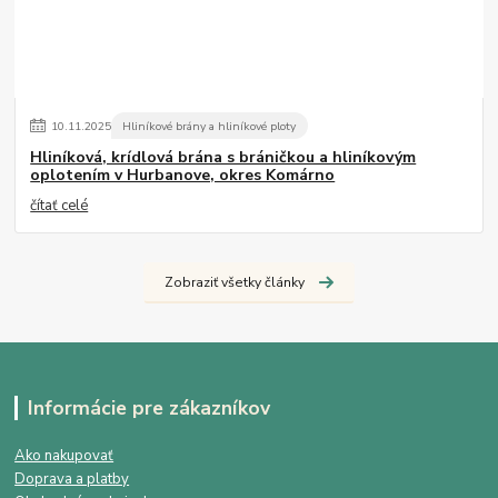
10
.
11
.
2025
Hliníkové brány a hliníkové ploty
Hliníková, krídlová brána s bráničkou a hliníkovým
oplotením v Hurbanove, okres Komárno
čítať celé
Zobraziť všetky články
Informácie pre zákazníkov
Ako nakupovať
Doprava a platby