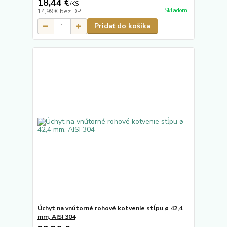
18,44 €
/
KS
Skladom
14,99 €
bez DPH
Pridať do košíka
Úchyt na vnútorné rohové kotvenie stĺpu ø 42,4
mm, AISI 304