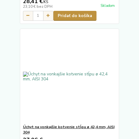
28,41 €
/
KS
Skladom
23,10 €
bez DPH
Pridať do košíka
Úchyt na vonkajšie kotvenie stĺpu ø 42,4 mm, AISI
304