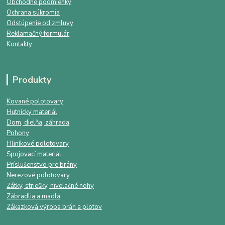
Obchodné podmienky
Ochrana súkromia
Odstúpenie od zmluvy
Reklamačný formulár
Kontakty
Produkty
Kované polotovary
Hutnícky materiál
Dom, dielňa, záhrada
Pohony
Hliníkové polotovary
Spojovací materiál
Príslušenstvo pre brány
Nerezové polotovary
Zátky, striešky, nivelačné nohy
Zábradlia a madlá
Zákazková výroba brán a plotov