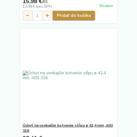
15,98 €
/
KS
Skladom
12,99 €
bez DPH
Pridať do košíka
Úchyt na vonkajšie kotvenie stĺpu ø 42,4 mm, AISI
316