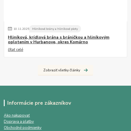
10
.
11
.
2025
Hliníkové brány a hliníkové ploty
Hliníková, krídlová brána s bráničkou a hliníkovým
oplotením v Hurbanove, okres Komárno
čítať celé
Zobraziť všetky články
Informácie pre zákazníkov
Ako nakupovať
Doprava a platby
Obchodné podmienky