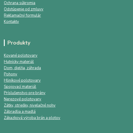
Ochrana súkromia
Odstúpenie od zmluvy
Reklamačný formulár
Kontakty
Produkty
Kované polotovary
Hutnícky materiál
Dom, dielňa, záhrada
Pohony
Hliníkové polotovary
Spojovací materiál
Príslušenstvo pre brány
Nerezové polotovary
Zátky, striešky, nivelačné nohy
Zábradlia a madlá
Zákazková výroba brán a plotov