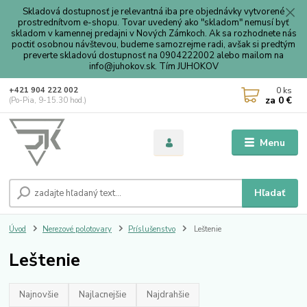
Skladová dostupnosť je relevantná iba pre objednávky vytvorené
prostrednítvom e-shopu. Tovar uvedený ako "skladom" nemusí byť
skladom v kamennej predajni v Nových Zámkoch. Ak sa rozhodnete nás
poctiť osobnou návštevou, budeme samozrejme radi, avšak si predtým
preverte skladovú dostupnosť na 0904222002 alebo mailom na
info@juhokov.sk. Tím JUHOKOV
0
ks
+421 904 222 002
za
0 €
(Po-Pia, 9-15.30 hod.)
Menu
Hľadať
Úvod
Nerezové polotovary
Príslušenstvo
Leštenie
Leštenie
Najnovšie
Najlacnejšie
Najdrahšie