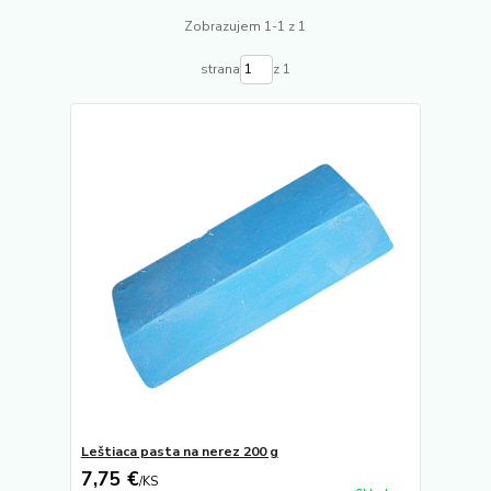
Zobrazujem 1-1 z 1
strana
z 1
Leštiaca pasta na nerez 200 g
7,75 €
/
KS