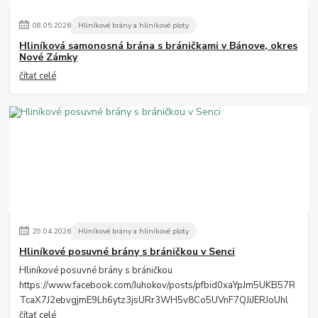
08
.
05
.
2026
Hliníkové brány a hliníkové ploty
Hliníková samonosná brána s bráničkami v Bánove, okres
Nové Zámky
čítať celé
29
.
04
.
2026
Hliníkové brány a hliníkové ploty
Hliníkové posuvné brány s bráničkou v Senci
Hliníkové posuvné brány s bráničkou
https://www.facebook.com/Juhokov/posts/pfbid0xaYpJm5UKB57R
TcaX7J2ebvgjmE9Lh6ytz3jsURr3WH5v8Co5UVnF7QJiJERJoUhl
čítať celé