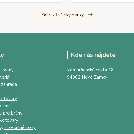
Zobraziť všetky články
ty
Kde nás nájdete
tovary
Komárňanská cesta 18
eriál
94002 Nové Zámky
 záhrada
lotovary
teriál
o pre brány
lotovary
ky, nivelačné nohy