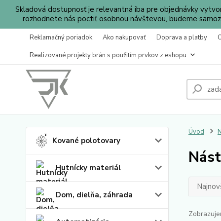
Skladová dostupnosť je relevantná iba pre objednávky vytv
rozhodnete nás poctiť osobnou návštevou, budeme samozr
Reklamačný poriadok
Ako nakupovať
Doprava a platby
Realizované projekty brán s použitím prvkov z eshopu
Úvod
N
Kované polotovary
Nást
Hutnícky materiál
Najnov
Dom, dielňa, záhrada
Zobrazuje