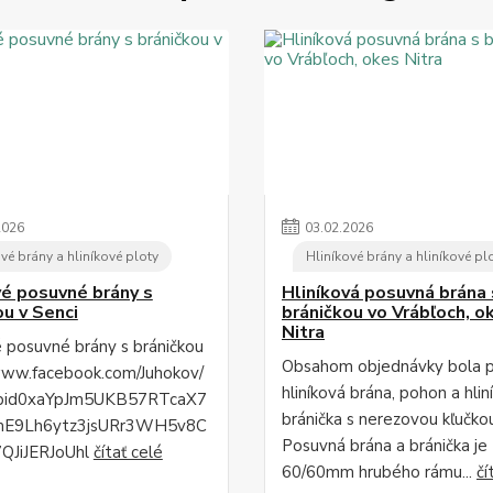
2026
03
.
02
.
2026
vé brány a hliníkové ploty
Hliníkové brány a hliníkové pl
vé posuvné brány s
Hliníková posuvná brána 
ou v Senci
bráničkou vo Vrábľoch, o
Nitra
é posuvné brány s bráničkou
Obsahom objednávky bola 
www.facebook.com/Juhokov/
hliníková brána, pohon a hlin
fbid0xaYpJm5UKB57RTcaX7
bránička s nerezovou kľučko
mE9Lh6ytz3jsURr3WH5v8C
Posuvná brána a bránička je
QJiJERJoUhl
čítať celé
60/60mm hrubého rámu...
čí