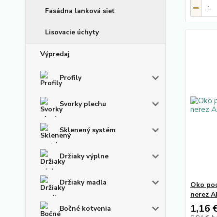
Fasádna lanková sieť
Lisovacie úchyty
Výpredaj
Profily
Svorky plechu
Sklenený systém
Držiaky výplne
Držiaky madla
Oko pod
nerez A
1,16 
Bočné kotvenia