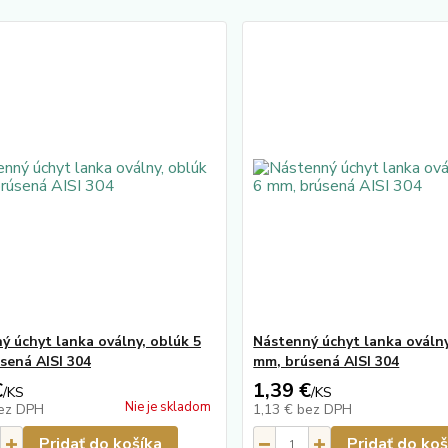
ý úchyt lanka oválny, oblúk 5
Nástenný úchyt lanka oválny
sená AISI 304
mm, brúsená AISI 304
€
1,39 €
/
KS
/
KS
Nie je skladom
ez DPH
1,13 €
bez DPH
Pridať do košíka
Pridať do koš