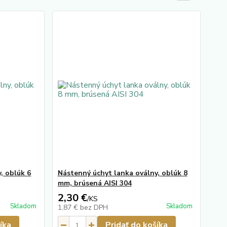
, oblúk 6
Nástenný úchyt lanka oválny, oblúk 8
mm, brúsená AISI 304
2,30 €
/
KS
Skladom
Skladom
1,87 €
bez DPH
íka
Pridať do košíka