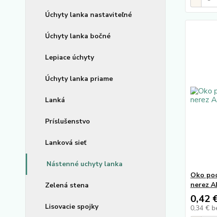
Úchyty lanka nastaviteľné
Úchyty lanka bočné
Lepiace úchyty
Úchyty lanka priame
Lanká
Príslušenstvo
Lanková sieť
Nástenné uchyty lanka
Oko pod
nerez A
Zelená stena
0,42 
Lisovacie spojky
0,34 €
b