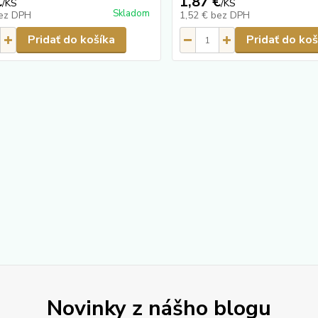
€
1,87 €
/
KS
/
KS
Skladom
ez DPH
1,52 €
bez DPH
Pridať do košíka
Pridať do koš
Novinky z nášho blogu