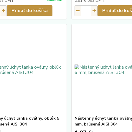
ez DPH
0,91 €
bez DPH
Pridať do košíka
Pridať do koš
ý úchyt lanka oválny, oblúk 5
Nástenný úchyt lanka oválny
sená AISI 304
mm, brúsená AISI 304