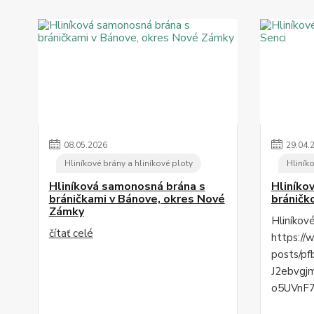
08
.
05
.
2026
29
.
04
.
Hliníkové brány a hliníkové ploty
Hliníko
Hliníková samonosná brána s
Hliníko
bráničkami v Bánove, okres Nové
bráničk
Zámky
Hliníkov
čítať celé
https://
posts/p
J2ebvgj
o5UVnF7