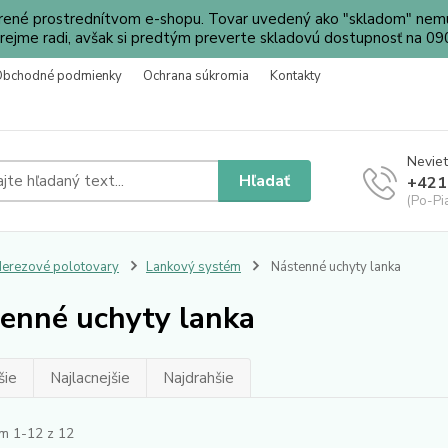
orené prostrednítvom e-shopu. Tovar uvedený ako "skladom" nemu
ejme radi, avšak si predtým preverte skladovú dostupnosť na 
Obchodné podmienky
Ochrana súkromia
Kontakty
Neviet
Hľadať
+421
(Po-Pi
erezové polotovary
Lankový systém
Nástenné uchyty lanka
enné uchyty lanka
šie
Najlacnejšie
Najdrahšie
m 1-12 z 12