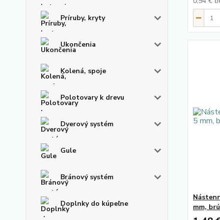
0,94 €
b
Príruby, kryty
Ukončenia
Kolená, spoje
Polotovary k drevu
Dverový systém
Gule
Bránový systém
Nástenn
Doplnky do kúpeľne
mm, brú