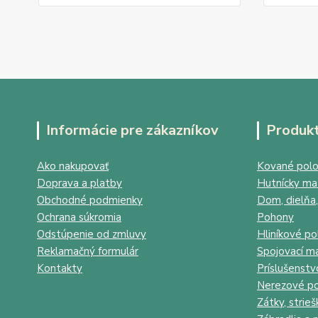
Informácie pre zákazníkov
Produk
Ako nakupovať
Kované polo
Doprava a platby
Hutnícky mat
Obchodné podmienky
Dom, dielňa,
Ochrana súkromia
Pohony
Odstúpenie od zmluvy
Hliníkové po
Reklamačný formulár
Spojovací ma
Kontakty
Príslušenstv
Nerezové po
Zátky, strieš