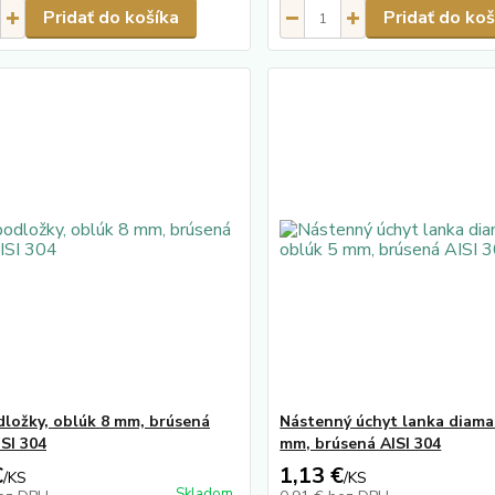
Pridať do košíka
Pridať do koš
ložky, oblúk 8 mm, brúsená
Nástenný úchyt lanka diama
ISI 304
mm, brúsená AISI 304
€
1,13 €
/
KS
/
KS
Skladom