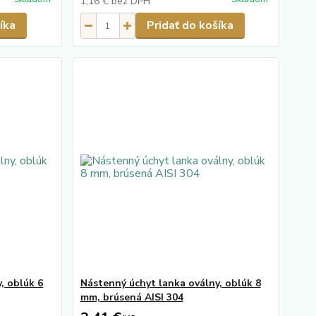
1,16 €
bez DPH
íka
Pridať do košíka
, oblúk 6
Nástenný úchyt lanka oválny, oblúk 8
mm, brúsená AISI 304