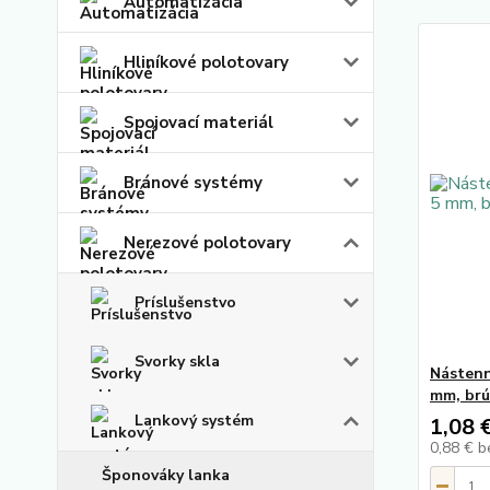
Automatizácia
Hliníkové polotovary
Spojovací materiál
Bránové systémy
Nerezové polotovary
Príslušenstvo
Svorky skla
Nástenn
mm, brú
Lankový systém
1,08 
0,88 €
b
Šponováky lanka