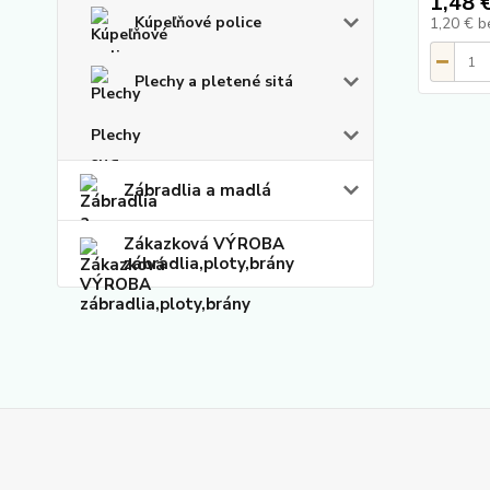
1,48 
Kúpeľňové police
1,20 €
b
Plechy a pletené sitá
Plechy
Zábradlia a madlá
Zákazková VÝROBA
zábradlia,ploty,brány