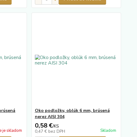
brúsená
Oko podložky, oblúk 6 mm, brúsená
nerez AISI 304
0,58 €
/
KS
e je skladom
Skladom
0,47 €
bez DPH