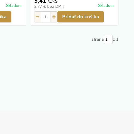
3,41 €
/
KS
Skladom
Skladom
2,77 €
bez DPH
íka
Pridať do košíka
strana
z 1