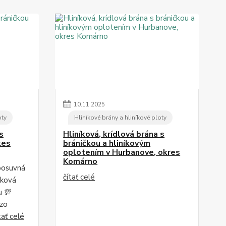
10
.
11
.
2025
oty
Hliníkové brány a hliníkové ploty
s
Hliníková, krídlová brána s
kes
bráničkou a hliníkovým
oplotením v Hurbanove, okres
Komárno
posuvná
čítať celé
íková
u 💯
 zo
tať celé