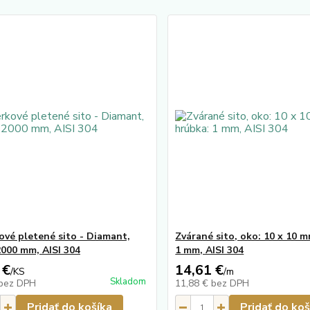
ové pletené sito - Diamant,
Zvárané sito, oko: 10 x 10 m
2000 mm, AISI 304
1 mm, AISI 304
 €
14,61 €
/
KS
/
m
Skladom
bez DPH
11,88 €
bez DPH
Pridať do košíka
Pridať do koš