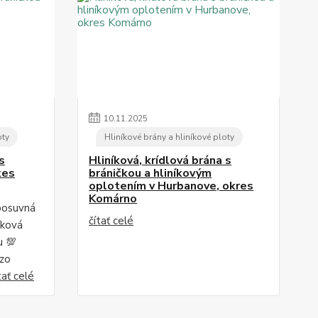
10
.
11
.
2025
oty
Hliníkové brány a hliníkové ploty
s
Hliníková, krídlová brána s
kes
bráničkou a hliníkovým
oplotením v Hurbanove, okres
Komárno
posuvná
čítať celé
íková
u 💯
 zo
tať celé