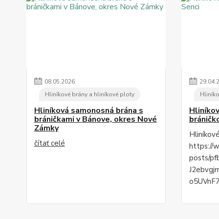
08
.
05
.
2026
29
.
04
.
Hliníkové brány a hliníkové ploty
Hliníko
Hliníková samonosná brána s
Hliníko
bráničkami v Bánove, okres Nové
bráničk
Zámky
Hliníkov
čítať celé
https://
posts/p
J2ebvgj
o5UVnF7