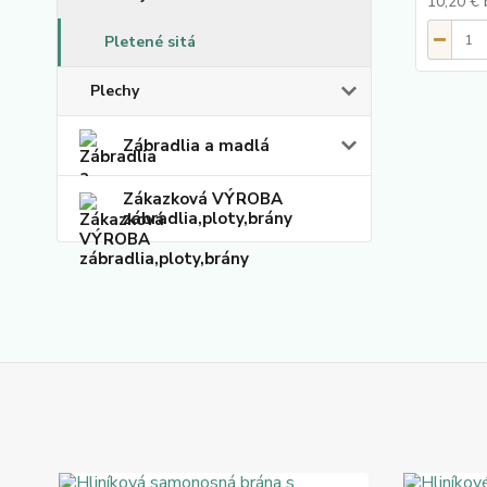
10,20 €
Pletené sitá
Plechy
Zábradlia a madlá
Zákazková VÝROBA
zábradlia,ploty,brány