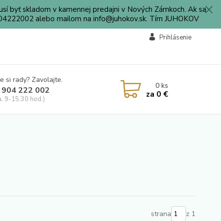
sí byť skladom v kamennej predajni v Nových Zámkoch. Ak sa
0904222002 alebo mailom na info@juhokov.sk. Tím JUHOKOV
Prihlásenie
e si rady? Zavolajte.
0
ks
 904 222 002
za
0 €
a, 9-15.30 hod.)
strana
z 1