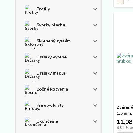
Profily
Svorky plechu
Sklenený systém
Držiaky výplne
Držiaky madla
Bočné kotvenia
Príruby, kryty
Zvárané
1,5 mm,
11,08
Ukončenia
9,01 €
b