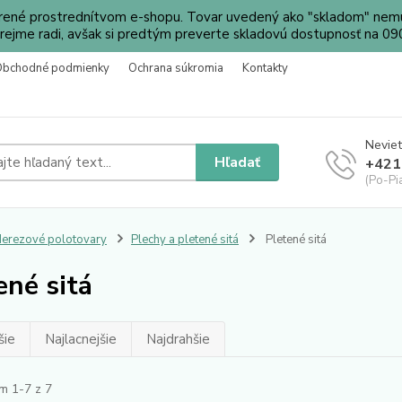
orené prostrednítvom e-shopu. Tovar uvedený ako "skladom" nemu
ejme radi, avšak si predtým preverte skladovú dostupnosť na 
Obchodné podmienky
Ochrana súkromia
Kontakty
Neviet
Hľadať
+421
(Po-Pi
erezové polotovary
Plechy a pletené sitá
Pletené sitá
ené sitá
šie
Najlacnejšie
Najdrahšie
m 1-7 z 7