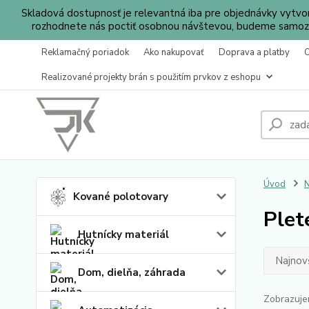
Skladová dostupnosť je relevantná iba pre objednávky vytv
rozhodnete nás poctiť osobnou návštevou, budeme samozr
Reklamačný poriadok
Ako nakupovať
Doprava a platby
Realizované projekty brán s použitím prvkov z eshopu
Úvod
N
Kované polotovary
Plet
Hutnícky materiál
Najnov
Dom, dielňa, záhrada
Zobrazuje