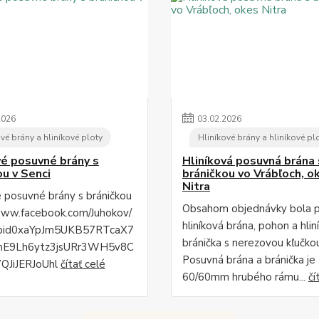
2026
03
.
02
.
2026
vé brány a hliníkové ploty
Hliníkové brány a hliníkové pl
vé posuvné brány s
Hliníková posuvná brána 
ou v Senci
bráničkou vo Vrábľoch, o
Nitra
é posuvné brány s bráničkou
Obsahom objednávky bola 
www.facebook.com/Juhokov/
hliníková brána, pohon a hlin
fbid0xaYpJm5UKB57RTcaX7
bránička s nerezovou kľučko
mE9Lh6ytz3jsURr3WH5v8C
Posuvná brána a bránička je
QJiJERJoUhl
čítať celé
60/60mm hrubého rámu...
čí