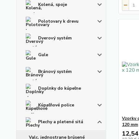
Kolená, spoje
Polotovary k drevu
Dverový systém
Gule
Bránový systém
Doplnky do kúpeľne
Kúpeľňové police
Vzorky 
Plechy a pletené sitá
120 mm
12,54
Valc. jednostrane brúsené