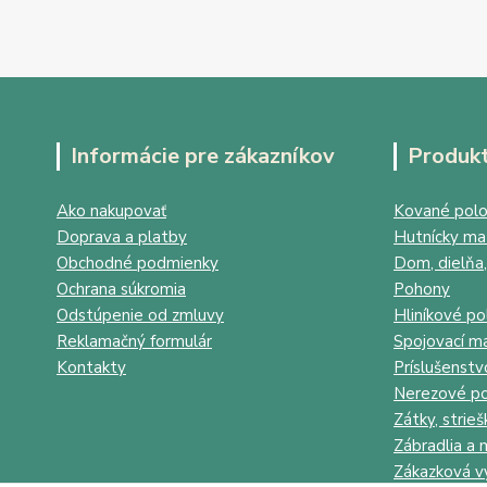
Informácie pre zákazníkov
Produk
Ako nakupovať
Kované polo
Doprava a platby
Hutnícky mat
Obchodné podmienky
Dom, dielňa,
Ochrana súkromia
Pohony
Odstúpenie od zmluvy
Hliníkové po
Reklamačný formulár
Spojovací ma
Kontakty
Príslušenstv
Nerezové po
Zátky, strieš
Zábradlia a 
Zákazková v