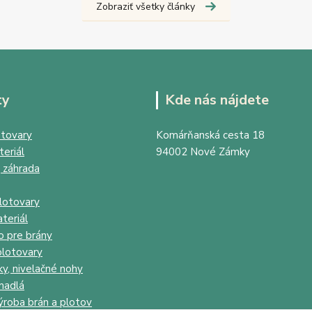
Zobraziť všetky články
ty
Kde nás nájdete
tovary
Komárňanská cesta 18
eriál
94002 Nové Zámky
 záhrada
lotovary
teriál
o pre brány
lotovary
ky, nivelačné nohy
madlá
ýroba brán a plotov