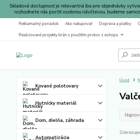
Skladová dostupnosť je relevantná iba pre objednávky vytv
rozhodnete nás poctiť osobnou návštevou, budeme samozr
Reklamačný poriadok
Ako nakupovať
Doprava a platby
Realizované projekty brán s použitím prvkov z eshopu
Úvod
N
Kované polotovary
Valč
Hutnícky materiál
Najnov
Dom, dielňa, záhrada
Zobrazuje
Automatizácia