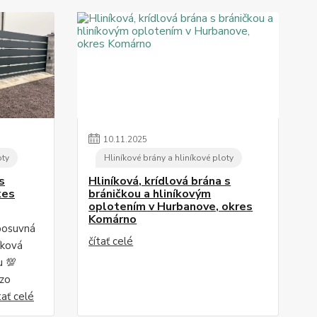
10
.
11
.
2025
oty
Hliníkové brány a hliníkové ploty
s
Hliníková, krídlová brána s
kes
bráničkou a hliníkovým
oplotením v Hurbanove, okres
Komárno
posuvná
čítať celé
íková
u 💯
 zo
tať celé