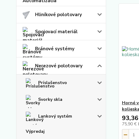
Hliníkové polotovary
Spojovací materiál
Bránové systémy
Nerezové polotovary
Príslušenstvo
Svorky skla
Horné v
kolieska
Lankový systém
93,36
75,90 €
Výpredaj