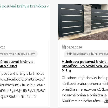
2026
03
.
02
.
2026
vé brány a hliníkové ploty
Hliníkové brány a hliníkové pl
vé posuvné brány s
Hliníková posuvná brána 
ou v Senci
bráničkou vo Vrábľoch, o
Nitra
é posuvné brány s bráničkou
Obsahom objednávky bola 
www.facebook.com/Juhokov/
hliníková brána, pohon a hlin
fbid0xaYpJm5UKB57RTcaX7
bránička s nerezovou kľučko
mE9Lh6ytz3jsURr3WH5v8C
Posuvná brána a bránička je
QJiJERJoUhl
čítať celé
60/60mm hrubého rámu...
čí