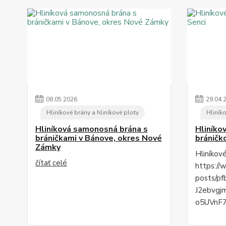
08
.
05
.
2026
29
.
04
.
Hliníkové brány a hliníkové ploty
Hliníko
Hliníková samonosná brána s
Hliníko
bráničkami v Bánove, okres Nové
bráničk
Zámky
Hliníkov
čítať celé
https://
posts/p
J2ebvgj
o5UVnF7