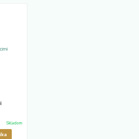
i
Skladom
íka