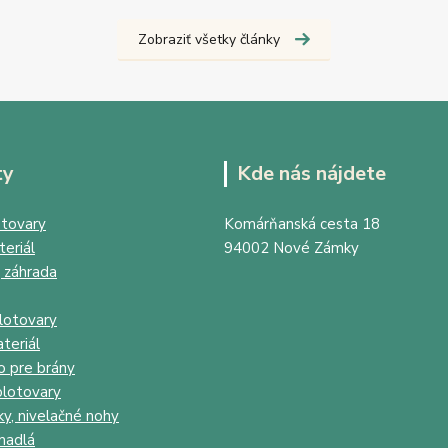
Zobraziť všetky články
ty
Kde nás nájdete
tovary
Komárňanská cesta 18
eriál
94002 Nové Zámky
 záhrada
lotovary
teriál
o pre brány
lotovary
ky, nivelačné nohy
madlá