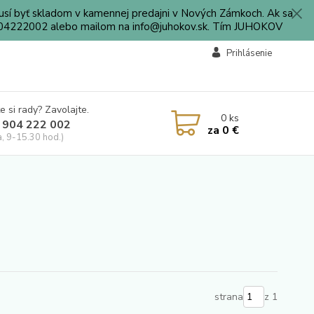
sí byť skladom v kamennej predajni v Nových Zámkoch. Ak sa
0904222002 alebo mailom na info@juhokov.sk. Tím JUHOKOV
Prihlásenie
e si rady? Zavolajte.
0
ks
 904 222 002
za
0 €
a, 9-15.30 hod.)
strana
z 1