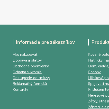
Informácie pre zákazníkov
Produk
Ako nakupovať
Kované polo
Doprava a platby
Hutnícky mat
Obchodné podmienky
Dom, dielňa,
Ochrana súkromia
Pohony
Odstúpenie od zmluvy
Hliníkové po
Reklamačný formulár
Spojovací ma
Kontakty
Príslušenstv
Nerezové po
Zátky, strieš
Zábradlia a 