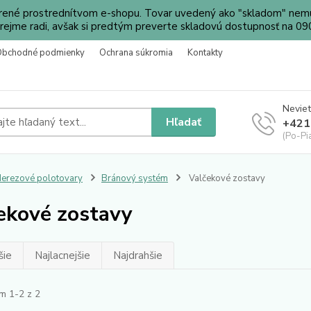
orené prostrednítvom e-shopu. Tovar uvedený ako "skladom" nemu
ejme radi, avšak si predtým preverte skladovú dostupnosť na 
Obchodné podmienky
Ochrana súkromia
Kontakty
Neviet
Hľadať
+421
(Po-Pi
erezové polotovary
Bránový systém
Valčekové zostavy
ekové zostavy
šie
Najlacnejšie
Najdrahšie
m 1-2 z 2