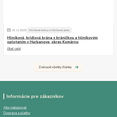
10
.
11
.
2025
Hliníkové brány a hliníkové ploty
Hliníková, krídlová brána s bráničkou a hliníkovým
oplotením v Hurbanove, okres Komárno
čítať celé
Zobraziť všetky články
Informácie pre zákazníkov
Ako nakupovať
Doprava a platby