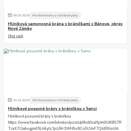
08
.
05
.
2026
Hliníkové brány a hliníkové ploty
Hliníková samonosná brána s bráničkami v Bánove, okres
Nové Zámky
čítať celé
29
.
04
.
2026
Hliníkové brány a hliníkové ploty
Hliníkové posuvné brány s bráničkou v Senci
Hliníkové posuvné brány s bráničkou
https://www.facebook.com/Juhokov/posts/pfbid0xaYpJm5UKB57R
TcaX7J2ebvgjmE9Lh6ytz3jsURr3WH5v8Co5UVnF7QJiJERJoUhl