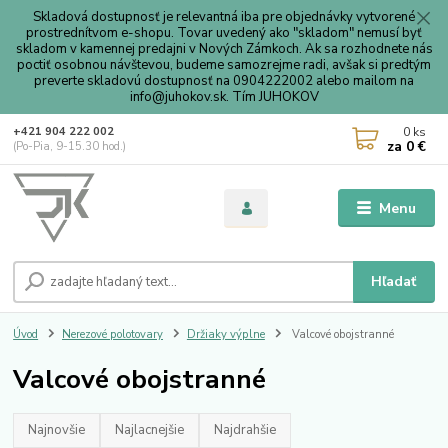
Skladová dostupnosť je relevantná iba pre objednávky vytvorené
prostrednítvom e-shopu. Tovar uvedený ako "skladom" nemusí byť
skladom v kamennej predajni v Nových Zámkoch. Ak sa rozhodnete nás
poctiť osobnou návštevou, budeme samozrejme radi, avšak si predtým
preverte skladovú dostupnosť na 0904222002 alebo mailom na
info@juhokov.sk. Tím JUHOKOV
0
ks
+421 904 222 002
za
0 €
(Po-Pia, 9-15.30 hod.)
Menu
Hľadať
Úvod
Nerezové polotovary
Držiaky výplne
Valcové obojstranné
Valcové obojstranné
Najnovšie
Najlacnejšie
Najdrahšie