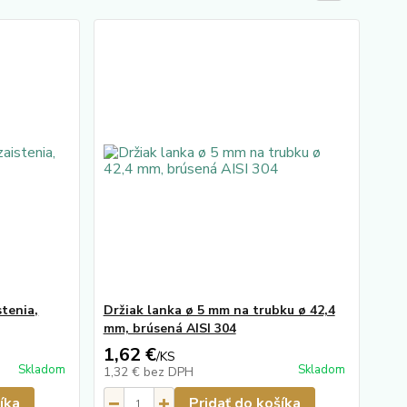
stenia,
Držiak lanka ø 5 mm na trubku ø 42,4
mm, brúsená AISI 304
1,62 €
/
KS
Skladom
Skladom
1,32 €
bez DPH
íka
Pridať do košíka