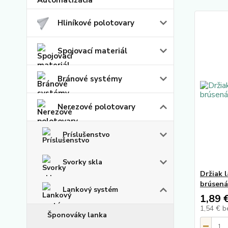
Hliníkové polotovary
Spojovací materiál
Bránové systémy
Nerezové polotovary
Príslušenstvo
Svorky skla
Držiak 
brúsená
Lankový systém
1,89 
1,54 €
b
Šponováky lanka