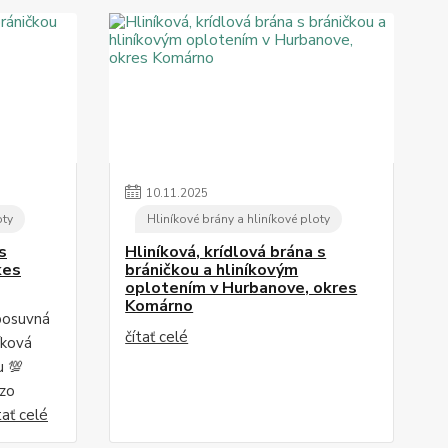
10
.
11
.
2025
oty
Hliníkové brány a hliníkové ploty
s
Hliníková, krídlová brána s
kes
bráničkou a hliníkovým
oplotením v Hurbanove, okres
Komárno
posuvná
čítať celé
íková
u 💯
 zo
tať celé