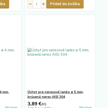
íka
Pridať do košíka
 4 mm,
Úchyt pre nerezové lanko ø 5 mm,
brúsená nerez AISI 304
3,89 €
/
KS
Skladom
Skladom