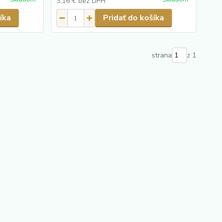
3,16 €
bez DPH
íka
Pridať do košíka
strana
z 1