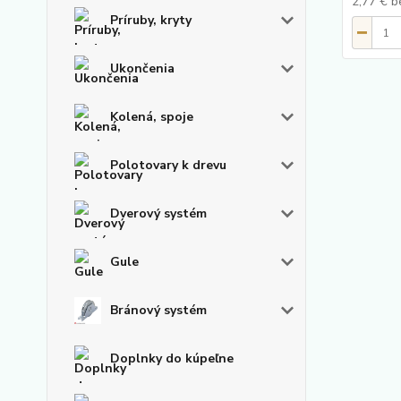
2,77 €
b
Príruby, kryty
Ukončenia
Kolená, spoje
Polotovary k drevu
Dverový systém
Gule
Bránový systém
Doplnky do kúpeľne