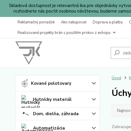
Skladová dostupnosť je relevantná iba pre objednávky vytv
rozhodnete nás poctiť osobnou návštevou, budeme samozr
Reklamačný poriadok
Ako nakupovať
Doprava a platby
Realizované projekty brán s použitím prvkov z eshopu
Úvod
N
Kované polotovary
Úchy
Hutnícky materiál
Najnov
Dom, dielňa, záhrada
Zobrazuje
Automatizácia