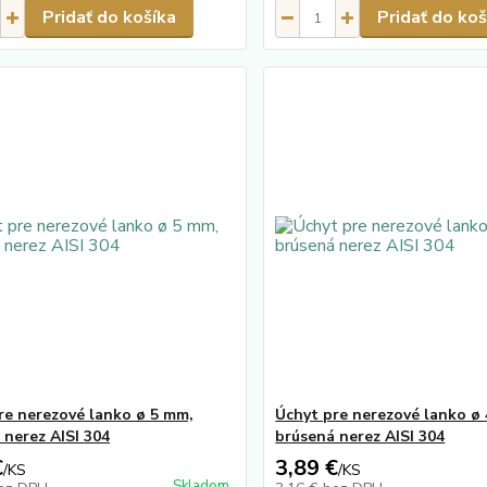
Pridať do košíka
Pridať do koš
re nerezové lanko ø 5 mm,
Úchyt pre nerezové lanko ø
 nerez AISI 304
brúsená nerez AISI 304
€
3,89 €
/
KS
/
KS
Skladom