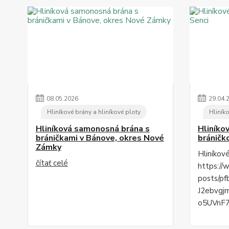
08
.
05
.
2026
29
.
04
.
Hliníkové brány a hliníkové ploty
Hliníko
Hliníková samonosná brána s
Hliníko
bráničkami v Bánove, okres Nové
bráničk
Zámky
Hliníkov
čítať celé
https://
posts/p
J2ebvgj
o5UVnF7