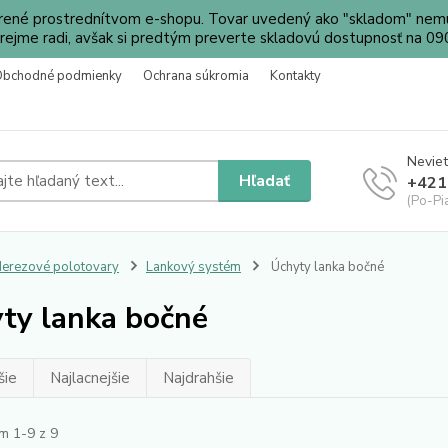
orené prostrednítvom e-shopu. Tovar uvedený ako "skladom" nemu
ejme radi, avšak si predtým preverte skladovú dostupnosť na 
Obchodné podmienky
Ochrana súkromia
Kontakty
Neviet
Hľadať
+421
(Po-Pi
erezové polotovary
Lankový systém
Úchyty lanka bočné
ty lanka bočné
šie
Najlacnejšie
Najdrahšie
m 1-9 z 9