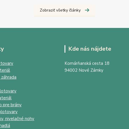
Zobraziť všetky články
ty
Kde nás nájdete
tovary
Komárňanská cesta 18
eriál
94002 Nové Zámky
 záhrada
lotovary
teriál
o pre brány
lotovary
ky, nivelačné nohy
madlá