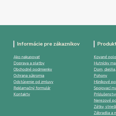
Informácie pre zákazníkov
Produk
Ako nakupovať
Kované polo
Doprava a platby
Hutnícky mat
Obchodné podmienky
Dom, dielňa,
Ochrana súkromia
Pohony
Odstúpenie od zmluvy
Hliníkové po
Reklamačný formulár
Spojovací ma
Kontakty
Príslušenstv
Nerezové po
Zátky, strieš
Zábradlia a 