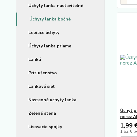
Úchyty lanka nastaviteľné
Úchyty lanka bočné
Lepiace úchyty
Úchyty lanka priame
Lanká
Príslušenstvo
Lanková sieť
Nástenné uchyty lanka
Úchyt p
Zelená stena
nerez A
1,99 
Lisovacie spojky
1,62 €
b