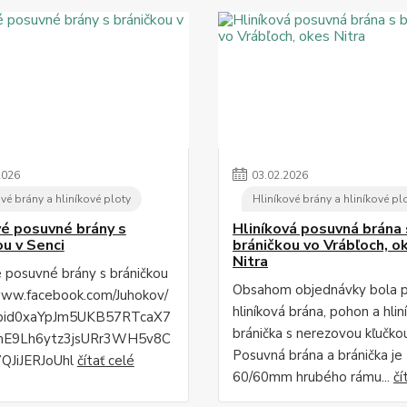
2026
03
.
02
.
2026
vé brány a hliníkové ploty
Hliníkové brány a hliníkové pl
vé posuvné brány s
Hliníková posuvná brána 
ou v Senci
bráničkou vo Vrábľoch, o
Nitra
é posuvné brány s bráničkou
Obsahom objednávky bola 
www.facebook.com/Juhokov/
hliníková brána, pohon a hlin
fbid0xaYpJm5UKB57RTcaX7
bránička s nerezovou kľučko
mE9Lh6ytz3jsURr3WH5v8C
Posuvná brána a bránička je
QJiJERJoUhl
čítať celé
60/60mm hrubého rámu...
čí