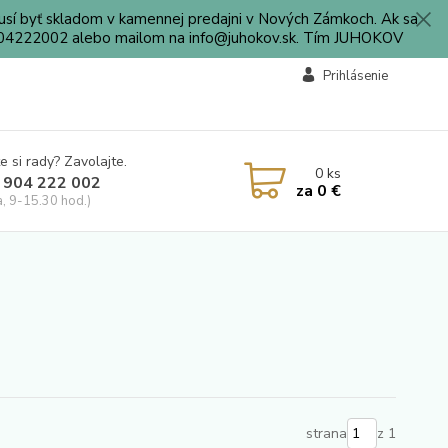
sí byť skladom v kamennej predajni v Nových Zámkoch. Ak sa
0904222002 alebo mailom na info@juhokov.sk. Tím JUHOKOV
Prihlásenie
e si rady? Zavolajte.
0
ks
 904 222 002
za
0 €
a, 9-15.30 hod.)
strana
z 1