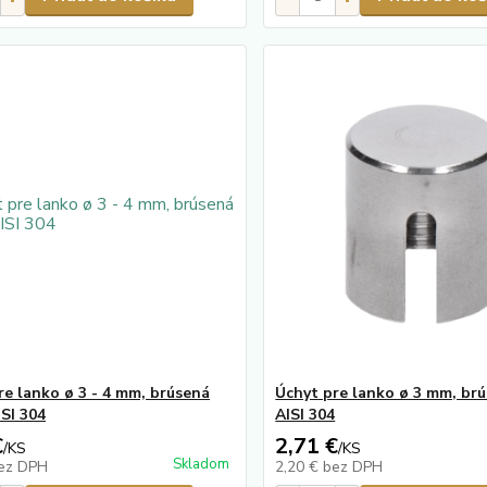
re lanko ø 3 - 4 mm, brúsená
Úchyt pre lanko ø 3 mm, br
ISI 304
AISI 304
€
2,71 €
/
KS
/
KS
Skladom
ez DPH
2,20 €
bez DPH