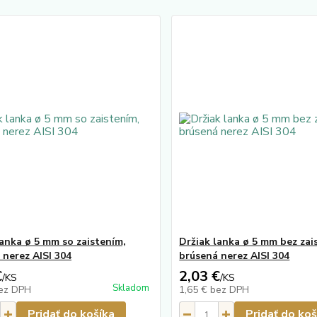
lanka ø 5 mm so zaistením,
Držiak lanka ø 5 mm bez zai
 nerez AISI 304
brúsená nerez AISI 304
€
2,03 €
/
KS
/
KS
Skladom
ez DPH
1,65 €
bez DPH
Pridať do košíka
Pridať do koš