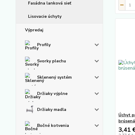
Fasádna lanková sieť
Lisovacie úchyty
Výpredaj
Profily
Svorky plechu
Sklenený systém
Držiaky výplne
Držiaky madla
Úchyt p
brúsená
Bočné kotvenia
3,41 