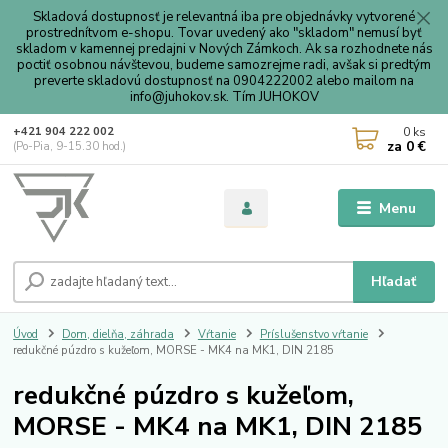
Skladová dostupnosť je relevantná iba pre objednávky vytvorené
prostrednítvom e-shopu. Tovar uvedený ako "skladom" nemusí byť
skladom v kamennej predajni v Nových Zámkoch. Ak sa rozhodnete nás
poctiť osobnou návštevou, budeme samozrejme radi, avšak si predtým
preverte skladovú dostupnosť na 0904222002 alebo mailom na
info@juhokov.sk. Tím JUHOKOV
0
ks
+421 904 222 002
za
0 €
(Po-Pia, 9-15.30 hod.)
Menu
Hľadať
Úvod
Dom, dielňa, záhrada
Vŕtanie
Príslušenstvo vŕtanie
redukčné púzdro s kužeľom, MORSE - MK4 na MK1, DIN 2185
redukčné púzdro s kužeľom,
MORSE - MK4 na MK1, DIN 2185