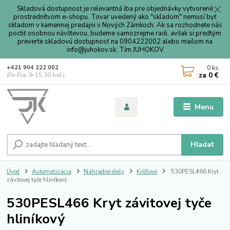
Skladová dostupnosť je relevantná iba pre objednávky vytvorené
prostrednítvom e-shopu. Tovar uvedený ako "skladom" nemusí byť
skladom v kamennej predajni v Nových Zámkoch. Ak sa rozhodnete nás
poctiť osobnou návštevou, budeme samozrejme radi, avšak si predtým
preverte skladovú dostupnosť na 0904222002 alebo mailom na
info@juhokov.sk. Tím JUHOKOV
0
ks
+421 904 222 002
za
0 €
(Po-Pia, 9-15.30 hod.)
Menu
Hľadať
Úvod
Automatizácia
Náhradné diely
Krídlové
530PESL466 Kryt
závitovej tyče hliníkový
530PESL466 Kryt závitovej tyče
hliníkový