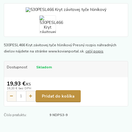
530PESL466 Kryt závitovej tyče hliníkový Presný rozpis náhradných
dielov nájdete na stránke www.kovianportal.sk.
celý popis
Dostupnosť
Skladom
19,93 €
/
KS
16,20 €
bez DPH
Pridať do košíka
Číslo produktu:
9 NDPS3-9