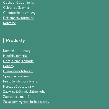
Obchodné podmienky
Ochrana súkromia
Odstúpenie od zmluvy
Reklamačný formulár
Kontakty
Produkty
Kované polotovary
Hutnícky materiál
Dom, dielňa, záhrada
Pohony
Hliníkové polotovary
Spojovací materiál
Príslušenstvo pre brány
Nerezové polotovary
Zátky, striešky, nivelačné nohy
Zábradlia a madlá
Zákazková výroba brán a plotov