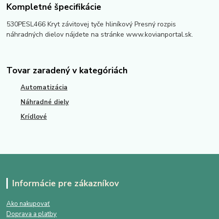
Kompletné špecifikácie
530PESL466 Kryt závitovej tyče hliníkový Presný rozpis
náhradných dielov nájdete na stránke www.kovianportal.sk.
Tovar zaradený v kategóriách
Automatizácia
Náhradné diely
Krídlové
Informácie pre zákazníkov
Ako nakupovať
Doprava a platby