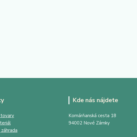
ty
Kde nás nájdete
tovary
Komárňanská cesta 18
eriál
94002 Nové Zámky
 záhrada