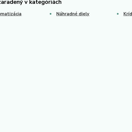
zaradený v kategóriách
matizácia
Náhradné diely
Krí