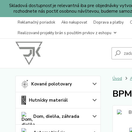
Skladová dostupnosť je relevantná iba pre objednávky vytv
rozhodnete nás poctiť osobnou návštevou, budeme samozr
Reklamačný poriadok
Ako nakupovať
Doprava a platby
Realizované projekty brán s použitím prvkov z eshopu
Úvod
A
Kované polotovary
BPMW
Hutnícky materiál
Dom, dielňa, záhrada