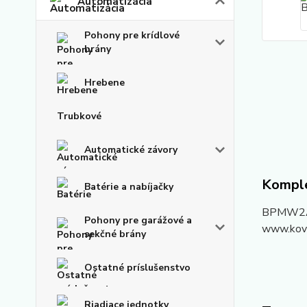
Automatizácia
Pohony pre krídlové
brány
Hrebene
Trubkové
Automatické závory
Komple
Batérie a nabíjačky
BPMW2A.4
Pohony pre garážové a
www.kovi
sekčné brány
Ostatné príslušenstvo
Riadiace jednotky