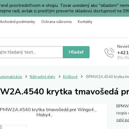
orené prostrednítvom e-shopu. Tovar uvedený ako "skladom" nemu
ejme radi, avšak si predtým preverte skladovú dostupnosť na 
Obchodné podmienky
Ochrana súkromia
Kontakty
Neviet
Hľadať
+421
(Po-Pi
utomatizácia
Náhradné diely
Krídlové
BPMW2A.4540 krytka tma
2A.4540 krytka tmavošedá pre
BPMW2A
rozpis
celý p