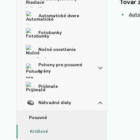
Tovar 
Auto
Automatické dvere
Fotobunky
Nočné osvetlenie
Pohony pre posuvné
brány
Prijímače
Náhradné diely
Posuvné
Krídlové