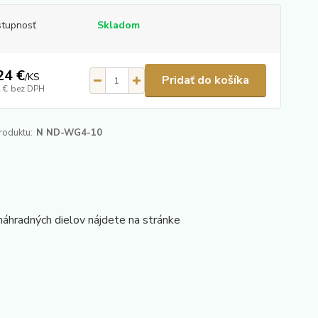
tupnosť
Skladom
24 €
/
KS
Pridať do košíka
 €
bez DPH
roduktu:
N ND-WG4-10
hradných dielov nájdete na stránke