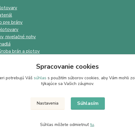
lotovary
teriál
o pre brány
lotovary
ky, nivelačné nohy
madlá
ýroba brán a plotov
Spracovanie cookies
eri potrebujú Váš
súhlas
s použitím súborov cookies, aby Vám mohli zo
týkajúce sa Vašich záujmov.
Upravit sběr cookies.
Súhlasím
Nastavenia
Súhlas môžete odmietnuť
tu
.