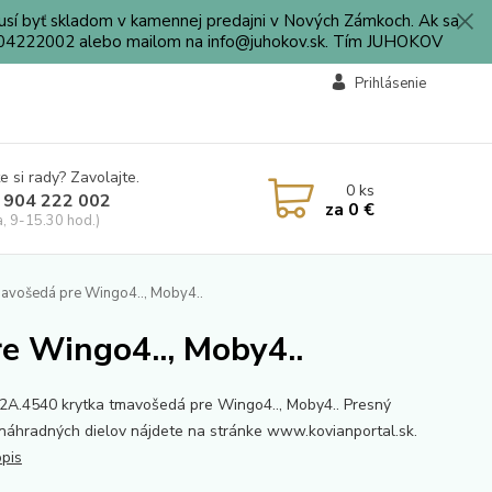
sí byť skladom v kamennej predajni v Nových Zámkoch. Ak sa
0904222002 alebo mailom na info@juhokov.sk. Tím JUHOKOV
Prihlásenie
e si rady? Zavolajte.
0
ks
 904 222 002
za
0 €
a, 9-15.30 hod.)
vošedá pre Wingo4.., Moby4..
 Wingo4.., Moby4..
.4540 krytka tmavošedá pre Wingo4.., Moby4.. Presný
 náhradných dielov nájdete na stránke www.kovianportal.sk.
opis