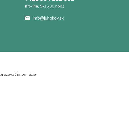
(Po-Pia, 9-15.30 hod.)
info@juhokov.sk
brazovať informácie
Vytvorené na
Eshop-rychlo.sk