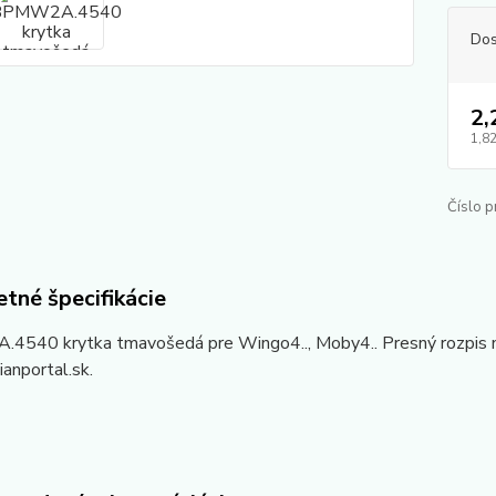
Dos
2,
1,82
Číslo p
tné špecifikácie
540 krytka tmavošedá pre Wingo4.., Moby4.. Presný rozpis ná
anportal.sk.