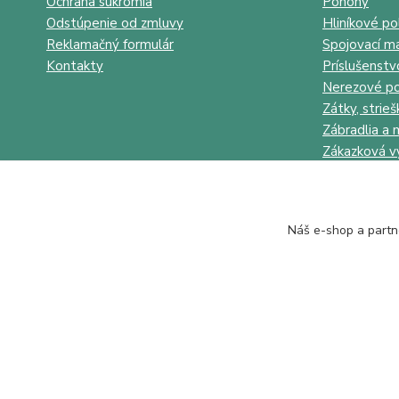
Ochrana súkromia
Pohony
Odstúpenie od zmluvy
Hliníkové po
Reklamačný formulár
Spojovací ma
Kontakty
Príslušenstv
Nerezové po
Zátky, strieš
Zábradlia a 
Zákazková v
Náš e-shop a partn
Juhokov & Kovostyl s.r.o