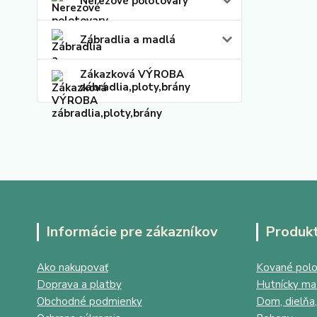
Nerezové polotovary
Zábradlia a madlá
Zákazková VÝROBA
zábradlia,ploty,brány
Informácie pre zákazníkov
Produk
Ako nakupovať
Kované polo
Doprava a platby
Hutnícky mat
Obchodné podmienky
Dom, dielňa,