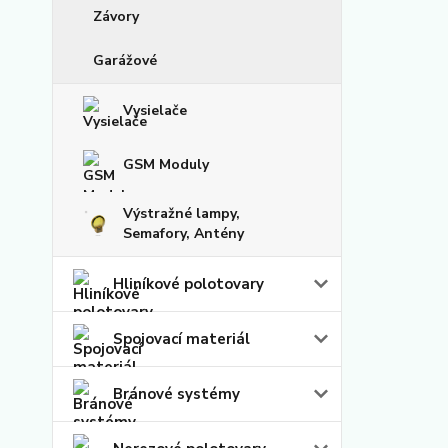
Závory
Garážové
Vysielače
GSM Moduly
Výstražné lampy,
Semafory, Antény
Hliníkové polotovary
Spojovací materiál
Bránové systémy