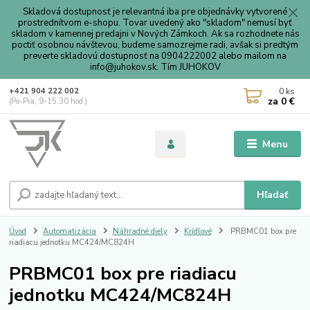
Skladová dostupnosť je relevantná iba pre objednávky vytvorené
prostrednítvom e-shopu. Tovar uvedený ako "skladom" nemusí byť
skladom v kamennej predajni v Nových Zámkoch. Ak sa rozhodnete nás
poctiť osobnou návštevou, budeme samozrejme radi, avšak si predtým
preverte skladovú dostupnosť na 0904222002 alebo mailom na
info@juhokov.sk. Tím JUHOKOV
0
ks
+421 904 222 002
za
0 €
(Po-Pia, 9-15.30 hod.)
Menu
Hľadať
Úvod
Automatizácia
Náhradné diely
Krídlové
PRBMC01 box pre
riadiacu jednotku MC424/MC824H
PRBMC01 box pre riadiacu
jednotku MC424/MC824H