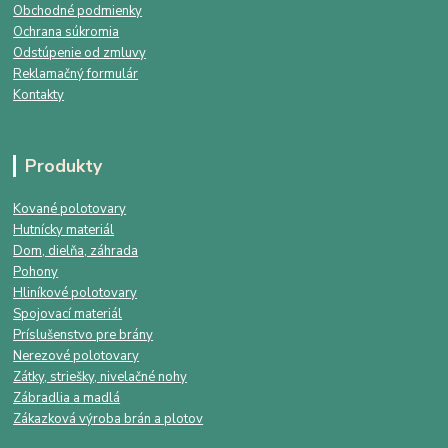
Obchodné podmienky
Ochrana súkromia
Odstúpenie od zmluvy
Reklamačný formulár
Kontakty
Produkty
Kované polotovary
Hutnícky materiál
Dom, dielňa, záhrada
Pohony
Hliníkové polotovary
Spojovací materiál
Príslušenstvo pre brány
Nerezové polotovary
Zátky, striešky, nivelačné nohy
Zábradlia a madlá
Zákazková výroba brán a plotov