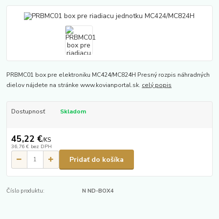
PRBMC01 box pre elektroniku MC424/MC824H Presný rozpis náhradných
dielov nájdete na stránke www.kovianportal.sk.
celý popis
Dostupnosť
Skladom
45,22 €
/
KS
36,76 €
bez DPH
Pridať do košíka
Číslo produktu:
N ND-BOX4