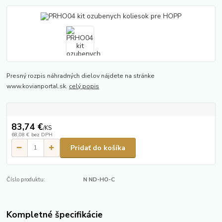
Presný rozpis náhradných dielov nájdete na stránke
www.kovianportal.sk.
celý popis
83,74 €
/
KS
68,08 €
bez DPH
Pridať do košíka
Číslo produktu:
N ND-HO-C
Kompletné špecifikácie