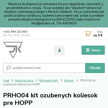
Skladová dostupnosť je relevantná iba pre objednávky vytvorené
prostrednítvom e-shopu. Tovar uvedený ako "skladom" nemusí byť
skladom v kamennej predajni v Nových Zámkoch. Ak sa rozhodnete nás
poctiť osobnou návštevou, budeme samozrejme radi, avšak si predtým
preverte skladovú dostupnosť na 0904222002 alebo mailom na
info@juhokov.sk. Tím JUHOKOV
0
ks
+421 904 222 002
za
0 €
(Po-Pia, 9-15.30 hod.)
Menu
Hľadať
Úvod
Automatizácia
Náhradné diely
Krídlové
PRHO04 kit
ozubenych koliesok pre HOPP
PRHO04 kit ozubenych koliesok
pre HOPP