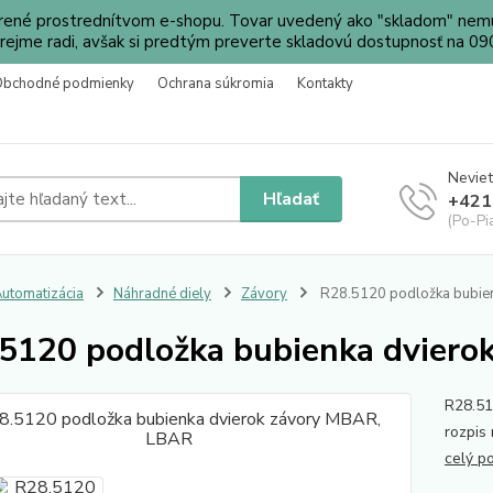
orené prostrednítvom e-shopu. Tovar uvedený ako "skladom" nemu
ejme radi, avšak si predtým preverte skladovú dostupnosť na 
Obchodné podmienky
Ochrana súkromia
Kontakty
Neviet
Hľadať
+421
(Po-Pi
utomatizácia
Náhradné diely
Závory
R28.5120 podložka bubie
5120 podložka bubienka dvier
R28.51
rozpis
celý p