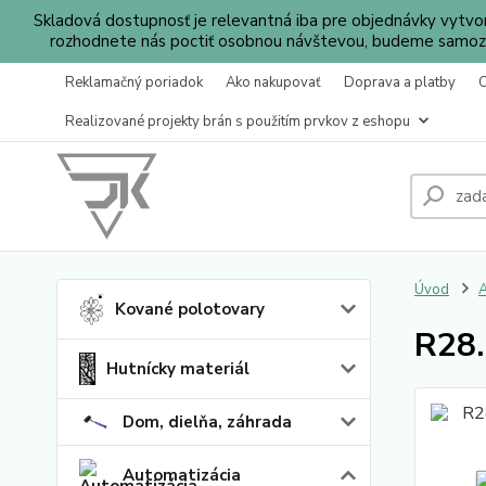
Skladová dostupnosť je relevantná iba pre objednávky vytv
rozhodnete nás poctiť osobnou návštevou, budeme samozr
Reklamačný poriadok
Ako nakupovať
Doprava a platby
Realizované projekty brán s použitím prvkov z eshopu
Úvod
A
Kované polotovary
R28.
Hutnícky materiál
Dom, dielňa, záhrada
Automatizácia