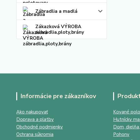
Zábradlia a madlá
Zákazková VÝROBA
zábradlia,ploty,brány
Informácie pre zákazníkov
Produk
Ako nakupovať
Kované polo
Doprava a platby
Hutnícky mat
Obchodné podmienky
Dom, dielňa,
Ochrana súkromia
Pohony