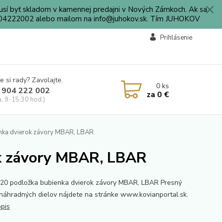
sí byť skladom v kamennej predajni v Nových Zámkoch. Ak sa
0904222002 alebo mailom na info@juhokov.sk. Tím JUHOKOV
Prihlásenie
e si rady? Zavolajte.
0
ks
 904 222 002
za
0 €
a, 9-15.30 hod.)
nka dvierok závory MBAR, LBAR
ok závory MBAR, LBAR
20 podložka bubienka dvierok závory MBAR, LBAR Presný
 náhradných dielov nájdete na stránke www.kovianportal.sk.
opis