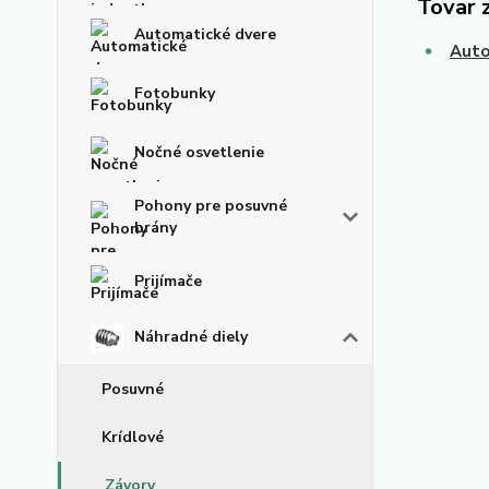
Tovar 
Automatické dvere
Auto
Fotobunky
Nočné osvetlenie
Pohony pre posuvné
brány
Prijímače
Náhradné diely
Posuvné
Krídlové
Závory