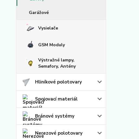
Garážové
Vysielače
GSM Moduly
Výstražné lampy,
Semafory, Antény
Hliníkové polotovary
Spojovací materiál
Bránové systémy
Nerezové polotovary