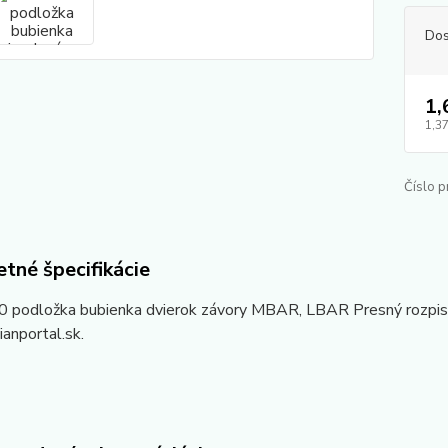
Dos
1,
1,37
Číslo p
tné špecifikácie
 podložka bubienka dvierok závory MBAR, LBAR Presný rozpis n
anportal.sk.