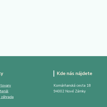
ty
Kde nás nájdete
tovary
Komárňanská cesta 18
eriál
94002 Nové Zámky
 záhrada