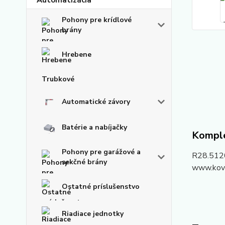
Pohony pre krídlové
brány
Hrebene
Trubkové
Automatické závory
Batérie a nabíjačky
Komple
Pohony pre garážové a
R28.5120
sekčné brány
www.kovi
Ostatné príslušenstvo
Riadiace jednotky