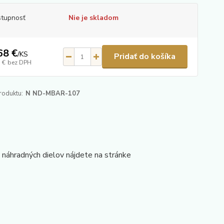
tupnosť
Nie je skladom
68 €
/
KS
Pridať do košíka
 €
bez DPH
roduktu:
N ND-MBAR-107
áhradných dielov nájdete na stránke