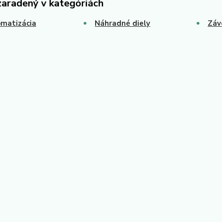
zaradený v kategóriách
matizácia
Náhradné diely
Záv