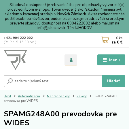
Skladová dostupnosť je relevantná iba pre objednávky vytvorené
prostrednítvom e-shopu. Tovar uvedený ako "skladom" nemusí byť
skladom v kamennej predajni v Nových Zámkoch. Ak sa rozhodnete nás
poctiť osobnou návštevou, budeme samozrejme radi, avšak si predtým
preverte skladovú dostupnosť na 0904222002 alebo mailom na
info@juhokov.sk. Tím JUHOKOV
0
ks
+421 904 222 002
za
0 €
(Po-Pia, 9-15.30 hod.)
Menu
Hľadať
Úvod
Automatizácia
Náhradné diely
Závory
SPAMG248A00
prevodovka pre WIDES
SPAMG248A00 prevodovka pre
WIDES