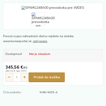
Presný rozpis náhradných dielov nájdete na stránke
www.kovianportal.sk.
celý popis
Dostupnosť
Nie je skladom
345,56 €
/
KS
280,94 €
bez DPH
Pridať do košíka
Číslo produktu:
N ND-WDS-A