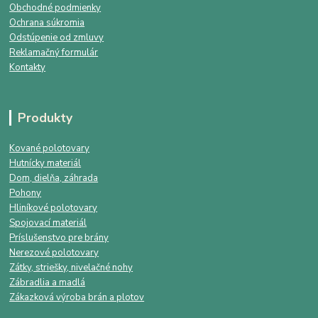
Obchodné podmienky
Ochrana súkromia
Odstúpenie od zmluvy
Reklamačný formulár
Kontakty
Produkty
Kované polotovary
Hutnícky materiál
Dom, dielňa, záhrada
Pohony
Hliníkové polotovary
Spojovací materiál
Príslušenstvo pre brány
Nerezové polotovary
Zátky, striešky, nivelačné nohy
Zábradlia a madlá
Zákazková výroba brán a plotov