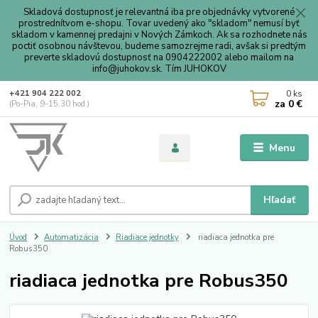
Skladová dostupnosť je relevantná iba pre objednávky vytvorené
prostrednítvom e-shopu. Tovar uvedený ako "skladom" nemusí byť
skladom v kamennej predajni v Nových Zámkoch. Ak sa rozhodnete nás
poctiť osobnou návštevou, budeme samozrejme radi, avšak si predtým
preverte skladovú dostupnosť na 0904222002 alebo mailom na
info@juhokov.sk. Tím JUHOKOV
0
ks
+421 904 222 002
za
0 €
(Po-Pia, 9-15.30 hod.)
Menu
Hľadať
Úvod
Automatizácia
Riadiace jednotky
riadiaca jednotka pre
Robus350
riadiaca jednotka pre Robus350